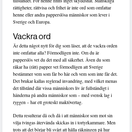
tillståndet. För henne finns inget skyddsnät. Mänskliga
rättigheter, rättvisa och frihet är inte ord som omfattar
henne eller andra papperslösa människor som lever i
Sverige och Europa.
Vackra ord
Är detta något nytt för dig som läser, att de vackra orden
inte omfattar alla? Förmodligen inte. Om du är
papperslös vet du det med all säkerhet. Även du som
råkar ha (rätt) papper vet förmodligen att Sverige
bestämmer vem som får bo här och vem som inte får det.
Det brukar kallas reglerad invandring, med vilket menas
det tillstånd där vissa människors liv är fullständigt i
händerna på andra människor som – med svensk lag i
ryggen – har ett groteskt maktövertag.
Detta resulterar då och då i att människor som mot sin
vilja tvingas återvända skickas in i tortyrkammare. Men
trots att det börjar bli svårt att hålla räkningen på hur