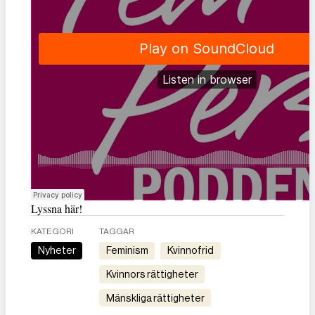
Lyssna här!
KATEGORI
TAGGAR
Nyheter
feminism
kvinnofrid
kvinnors rättigheter
mänskliga rättigheter