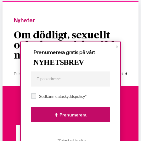
Nyheter
Om dödligt, sexuellt
och ekonomiskt våld
Prenumerera gratis på vårt
mot kvinnor
NYHETSBREV
Publicerad 2 januari, 2026
1 min lästid
Godkänn dataskyddspolicy*
Prenumerera
*Dataskyddspolicy