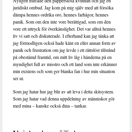
Nyligen träffade den papperslösa kvinnan och jag ett
juridiskt ombud. Jag kom på mig själv med att försöka
dämpa hennes ordrika oro, hennes farhågor, hennes
panik. Som om den inte vore berättigad, som om den
vore ett uttryck för överkänslighet. Det var alltså hennes
liv vi satt och diskuterade. I efterhand kan jag tänka att
jag förmodligen också hade känt en eller annan form av
panik och frustration om jag levde i ett rättslöst tillstånd
på obestämd framtid, om mitt liv låg i händerna på en
myndighet full av misstro och ett land som inte erkänner
min existens och som ger blanka fan i hur min situation
ser ut.
Som jag hatar hur jag blir av att leva i detta skitsystem.
Som jag hatar vad denna uppdelning av människor gör
med mina – kanske också dina – tankar.