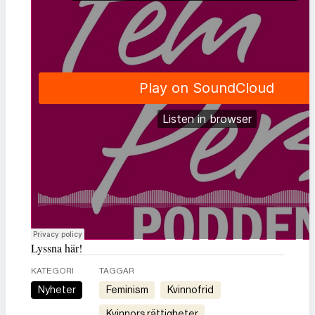
Lyssna här!
KATEGORI
TAGGAR
Nyheter
feminism
kvinnofrid
kvinnors rättigheter