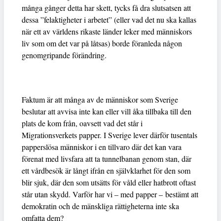
många gånger detta har skett, tycks få dra slutsatsen att
dessa ”felaktigheter i arbetet” (eller vad det nu ska kallas
när ett av världens rikaste länder leker med människors
liv som om det var på låtsas) borde föranleda någon
genomgripande förändring.
Faktum är att många av de människor som Sverige
beslutar att avvisa inte kan eller vill åka tillbaka till den
plats de kom från, oavsett vad det står i
Migrationsverkets papper. I Sverige lever därför tusentals
papperslösa människor i en tillvaro där det kan vara
förenat med livsfara att ta tunnelbanan genom stan, där
ett vårdbesök är långt ifrån en självklarhet för den som
blir sjuk, där den som utsätts för våld eller hatbrott oftast
står utan skydd. Varför har vi – med papper – bestämt att
demokratin och de mänskliga rättigheterna inte ska
omfatta dem?