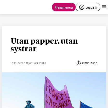
main
content
Prenumerera
Logga in
Utan papper, utan
systrar
Publicerad 11 januari, 2013
6 min lästid