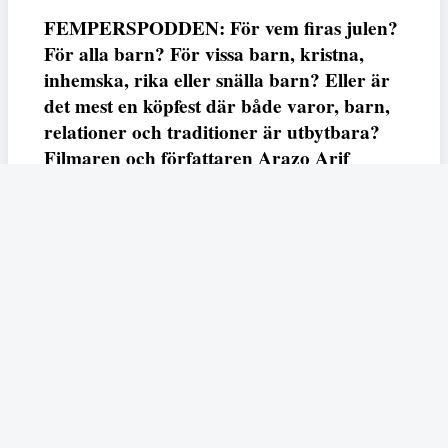
FEMPERSPODDEN: För vem firas julen?
För alla barn? För vissa barn, kristna,
inhemska, rika eller snälla barn? Eller är
det mest en köpfest där både varor, barn,
relationer och traditioner är utbytbara?
Filmaren och författaren Arazo Arif
adresserar samtliga frågor i den första
svenska julfilmen ur ett migrantperspektiv
– En juldröm – som hade premiär i SVT
23 december.
Fempers
Fempers evenemang
Dela