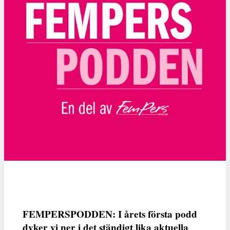
FEMPERSPODDEN: I årets första podd
dyker vi ner i det ständigt lika aktuella