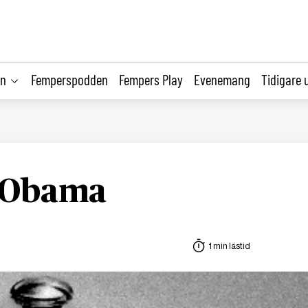
on
Femperspodden
Fempers Play
Evenemang
Tidigare 
l Obama
1 min lästid