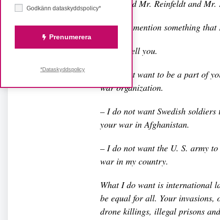
I’m afraid Mr. Reinfeldt and Mr. 
Godkänn dataskyddspolicy*
forgot to mention something that I
Prenumerera
need to tell you.
*Dataskyddspolicy
– I do not want to be a part of y
war organization.
– I do not want Swedish soldiers t
your war in Afghanistan.
– I do not want the U. S. army to 
war in my country.
What I do want is international l
be equal for all. Your invasions, 
drone killings, illegal prisons an