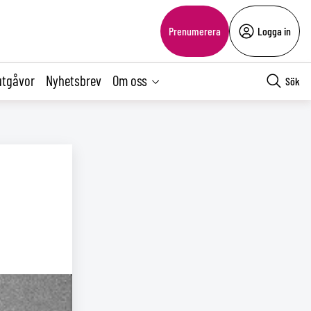
Prenumerera
Logga in
utgåvor
Nyhetsbrev
Om oss
Sök