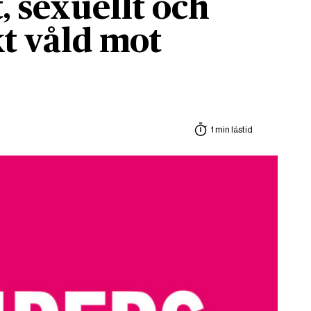
, sexuellt och
t våld mot
1 min lästid