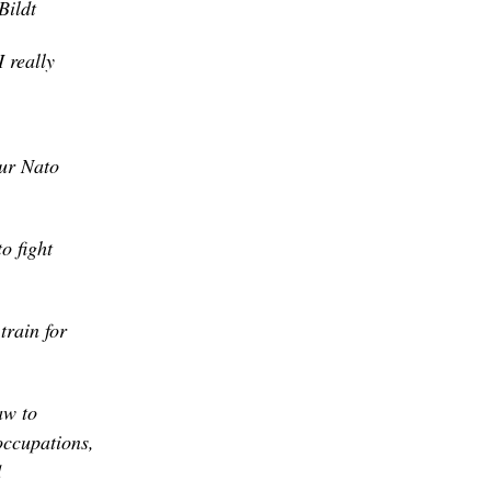
Bildt
 really
our Nato
o fight
train for
aw to
occupations,
d