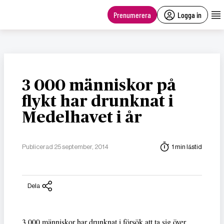
main
content
Prenumerera
Logga in
3 000 människor på
flykt har drunknat i
Medelhavet i år
Publicerad 25 september, 2014
1 min lästid
Dela
3 000 människor har drunknat i försök att ta sig över