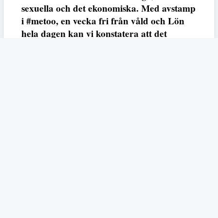
sexuella och det ekonomiska. Med avstamp
i #metoo, en vecka fri från våld och Lön
hela dagen kan vi konstatera att det
varken saknas kunskap, data eller behov.
Vi efterlyser våldsprevention, ursäkter och
löneutjämnande åtgärder från såväl fack,
arbetsgivare och beslutsfattare.
Fempers
Fempers evenemang
Dela