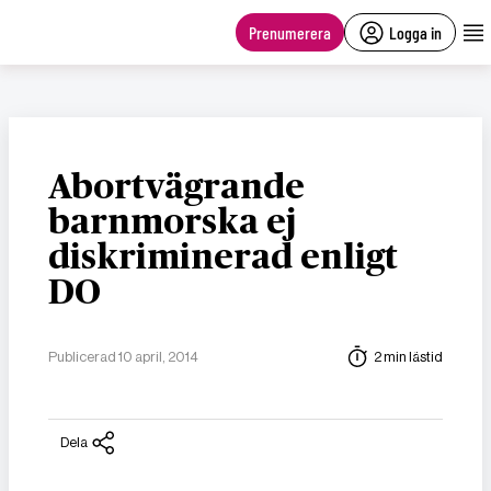
main
content
Prenumerera
Logga in
Abortvägrande
barnmorska ej
diskriminerad enligt
DO
Publicerad 10 april, 2014
2 min lästid
Dela