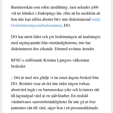
Barnmorskan som sökte anställning, men nekades jobb
vid tre kliniker i Jönköpings län, efter att ha meddelat att
hon inte kan utföra aborter blev inte diskriminerad
enligt
Diskrimineringsombudsmannen
, DO.
DO har utrett fallet och gör bedömningen att landstinget,
med utgångspunkt från omständigheterna, inte har
diskriminerat den sökande. Därmed avslutas ärendet.
RFSU:s ordförande Kristina Ljungros välkomnar
beskedet:
– Det är med stor glädje vi tar emot dagens besked från
DO. Beslutet visar att det inte råder någon tvekan,
abortvård ingår i en barnmorskas yrke och kvinnors rätt
till lagstadgad vård är en självklarhet. En enskild
vårdutövares samvetsbetänkligheter får inte gå ut över
patienters rätt till vård, säger hon i ett pressmeddelande.