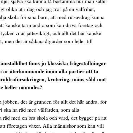
familjer själva ska kunna få bestämma hur man sätter
igt olika ut i dag och jag tror på en valfrihet,
välja skola för sina barn, att med rut-avdrag kunna
d att kanske ta in andra som kan driva företag och
tycker vi är jätteviktigt, och allt det här kanske
t, men det är sådana åtgärder som leder till
mställdhet finns ju klassiska frågeställningar
m är återkommande inom alla partier att ta
 föräldraförsäkringen, kvotering, mäns våld mot
nte heller nämndes?
 jobben, det är grunden för allt det här andra, för
 vi ska ha råd med välfärden, som alla
ha råd med en bra skola och vård, det bygger på att
att företagen växer. Alla människor som kan vill