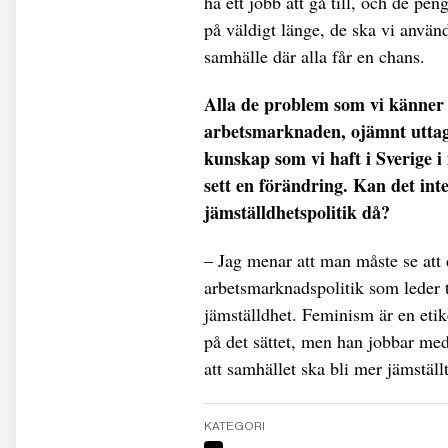
ha ett jobb att gå till, och de pen
på väldigt länge, de ska vi använd
samhälle där alla får en chans.
Alla de problem som vi känner 
arbetsmarknaden, ojämnt uttag 
kunskap som vi haft i Sverige i
sett en förändring. Kan det int
jämställdhetspolitik då?
– Jag menar att man måste se att 
arbetsmarknadspolitik som leder t
jämställdhet. Feminism är en etiket
på det sättet, men han jobbar med 
att samhället ska bli mer jämställt
KATEGORI