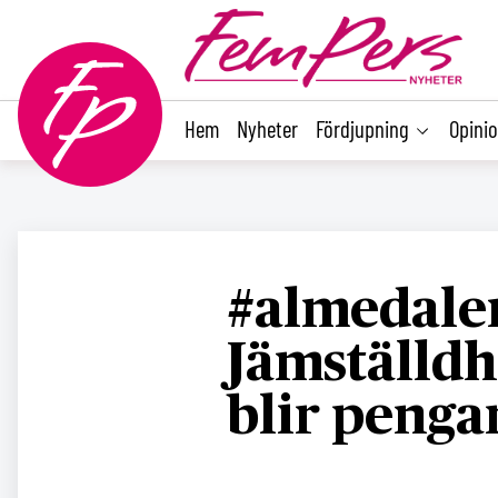
main
content
Hem
Nyheter
Fördjupning
Opini
#almedale
Jämställdh
blir penga