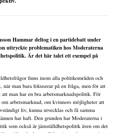
pektiv.
nsson Hammar deltog i en partidebatt under
on uttryckte problematiken hos Moderaterna
hetspolitik. Är det här talet ett exempel på
lldhetsfrågor finns inom alla politikområden och
i, när man bara fokuserar på en fråga, men för att
gt att man har en bra arbetsmarknadspolitik. För
t om arbetsmarknad, om kvinnors möjligheter att
älvständigt liv, kunna utvecklas och få samma
männen har haft. Den grunden har Moderaterna i
litik som också är jämställdhetspolitik även om det