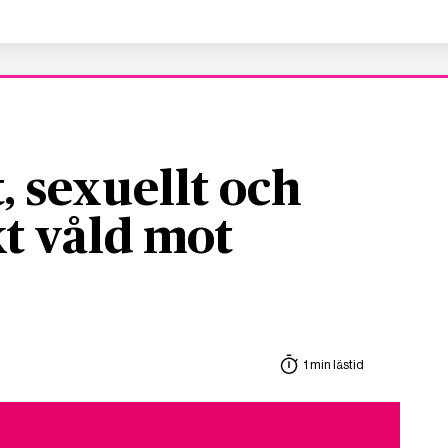
, sexuellt och
t våld mot
1 min lästid