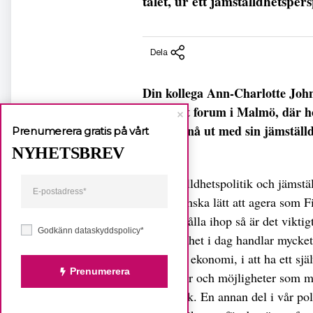
talet, ur ett jämställdhetspers
Dela
Din kollega Ann-Charlotte Joh
Nordiskt forum i Malmö, där h
med att nå ut med sin jämställd
Prenumerera gratis på vårt
det?
NYHETSBREV
– Jämställdhetspolitik och jämstä
det är ganska lätt att agera som F
det ska hålla ihop så är det vikti
Godkänn dataskyddspolicy*
jämställdhet i dag handlar mycke
få en bra ekonomi, i att ha ett sj
Prenumerera
positioner och möjligheter som 
sin politik. En annan del i vår po