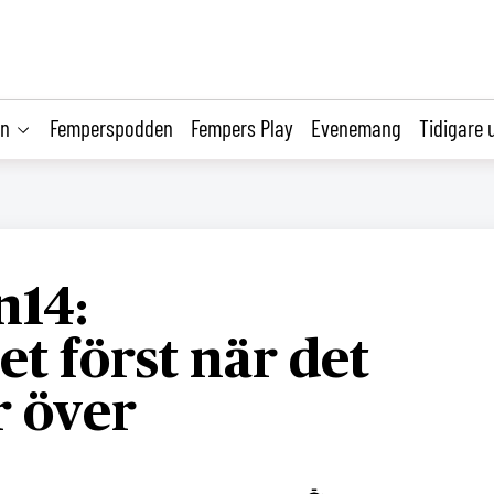
on
Femperspodden
Fempers Play
Evenemang
Tidigare 
n14:
et först när det
r över