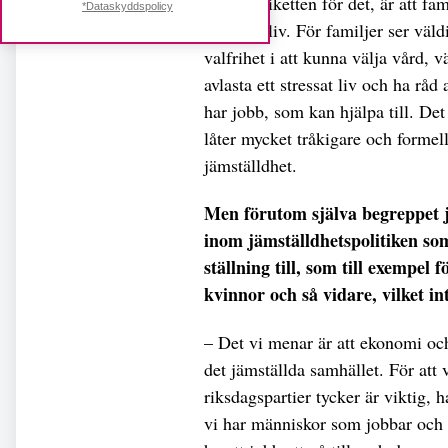
inte är etiketten för det, är att 
*Dataskyddspolicy
ihop sitt liv. För familjer ser väld
valfrihet i att kunna välja vård, 
avlasta ett stressat liv och ha rå
har jobb, som kan hjälpa till. Det 
låter mycket tråkigare och formell
jämställdhet.
Men förutom själva begreppet jä
inom jämställdhetspolitiken so
ställning till, som till exempel
kvinnor och så vidare, vilket i
– Det vi menar är att ekonomi och
det jämställda samhället. För att
riksdagspartier tycker är viktig, 
vi har människor som jobbar och 