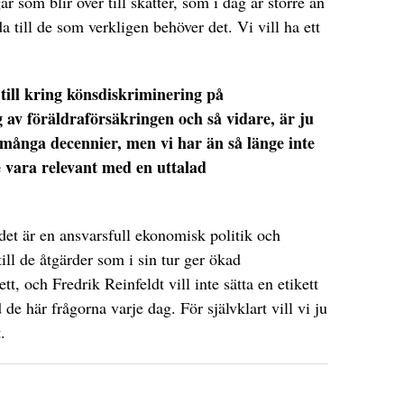
gar som blir över till skatter, som i dag är större än
a till de som verkligen behöver det. Vi vill ha ett
till kring könsdiskriminering på
av föräldraförsäkringen och så vidare, är ju
 många decennier, men vi har än så länge inte
e vara relevant med en uttalad
det är en ansvarsfull ekonomisk politik och
ill de åtgärder som i sin tur ger ökad
t, och Fredrik Reinfeldt vill inte sätta en etikett
de här frågorna varje dag. För självklart vill vi ju
.