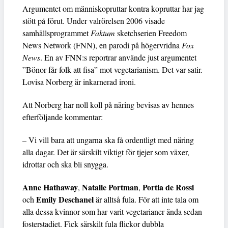
Argumentet om människopruttar kontra kopruttar har jag
stött på förut. Under valrörelsen 2006 visade
samhällsprogrammet
Faktum
sketchserien Freedom
News Network (FNN), en parodi på högervridna
Fox
News
. En av FNN:s reportrar använde just argumentet
”Bönor får folk att fisa” mot vegetarianism. Det var satir.
Lovisa Norberg är inkarnerad ironi.
Att Norberg har noll koll på näring bevisas av hennes
efterföljande kommentar:
– Vi vill bara att ungarna ska få ordentligt med näring
alla dagar. Det är särskilt viktigt för tjejer som växer,
idrottar och ska bli snygga.
Anne Hathaway
Natalie Portman
Portia de Rossi
,
,
Emily Deschanel
och
är alltså fula. För att inte tala om
alla dessa kvinnor som har varit vegetarianer ända sedan
fosterstadiet. Fick särskilt fula flickor dubbla