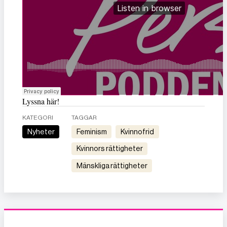
Lyssna här!
KATEGORI
TAGGAR
Nyheter
feminism
kvinnofrid
kvinnors rättigheter
mänskliga rättigheter