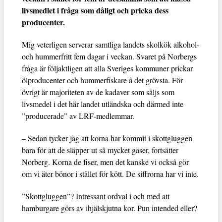
livsmedlet i fråga som dåligt och pricka dess
producenter.
Mig veterligen serverar samtliga landets skolkök alkohol-
och hummerfritt fem dagar i veckan. Svaret på Norbergs
fråga är följaktligen att alla Sveriges kommuner prickar
ölproducenter och hummerfiskare å det grövsta. För
övrigt är majoriteten av de kadaver som säljs som
livsmedel i det här landet utländska och därmed inte
”producerade” av LRF-medlemmar.
– Sedan tycker jag att korna har kommit i skottgluggen
bara för att de släpper ut så mycket gaser, fortsätter
Norberg. Korna de fiser, men det kanske vi också gör
om vi äter bönor i stället för kött. De siffrorna har vi inte.
”Skottgluggen”? Intressant ordval i och med att
hamburgare görs av ihjälskjutna kor. Pun intended eller?