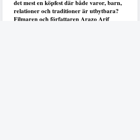
det mest en köpfest där både varor, barn,
relationer och traditioner är utbytbara?
Filmaren och författaren Arazo Arif
adresserar samtliga frågor i den första
svenska julfilmen ur ett migrantperspektiv
– En juldröm – som hade premiär i SVT
23 december.
Fempers
Fempers evenemang
Dela
Arazo
I veckans podd möter vi författaren och filmaren
Arif
som är aktuell med nya kortfilmen
En juldröm
som
hade premiär i SVT under julen. Filmen handlar den
kurdiska, muslimska flickan Zhala som drömmer om en