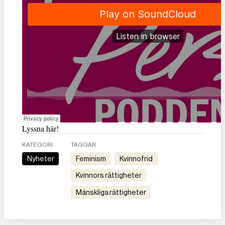
Lyssna här!
KATEGORI
TAGGAR
Nyheter
feminism
kvinnofrid
kvinnors rättigheter
mänskliga rättigheter