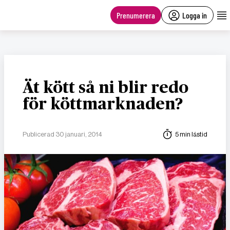
main
content
Prenumerera
Logga in
Ät kött så ni blir redo
för köttmarknaden?
Publicerad 30 januari, 2014
5 min lästid