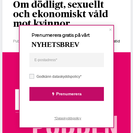
Om dödligt, sexuellt
och ekonomiskt våld
mot kvinnor
Prenumerera gratis på vårt
Publicerad 2 januari, 2026
1 min lästid
NYHETSBREV
Godkänn dataskyddspolicy*
Prenumerera
*Dataskyddspolicy