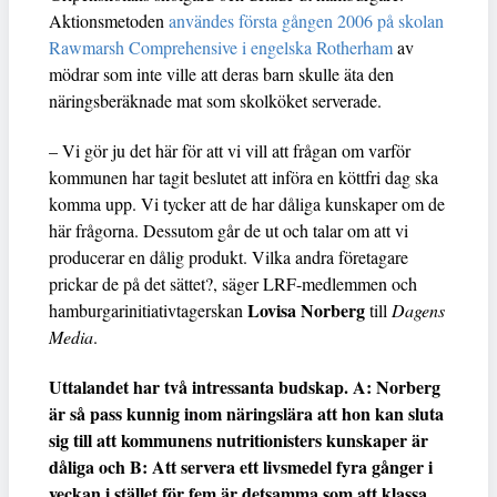
Aktionsmetoden
användes första gången 2006 på skolan
Rawmarsh Comprehensive i engelska Rotherham
av
mödrar som inte ville att deras barn skulle äta den
näringsberäknade mat som skolköket serverade.
– Vi gör ju det här för att vi vill att frågan om varför
kommunen har tagit beslutet att införa en köttfri dag ska
komma upp. Vi tycker att de har dåliga kunskaper om de
här frågorna. Dessutom går de ut och talar om att vi
producerar en dålig produkt. Vilka andra företagare
prickar de på det sättet?, säger LRF-medlemmen och
Lovisa Norberg
hamburgarinitiativtagerskan
till
Dagens
Media
.
Uttalandet har två intressanta budskap. A: Norberg
är så pass kunnig inom näringslära att hon kan sluta
sig till att kommunens nutritionisters kunskaper är
dåliga och B: Att servera ett livsmedel fyra gånger i
veckan i stället för fem är detsamma som att klassa