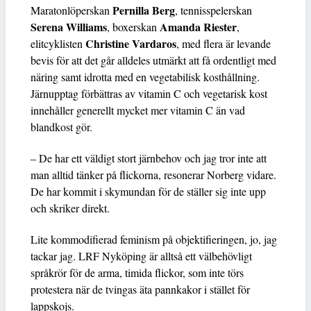
Pernilla Berg
Maratonlöperskan
, tennisspelerskan
Serena Williams
Amanda Riester
, boxerskan
,
Christine Vardaros
elitcyklisten
, med flera är levande
bevis för att det går alldeles utmärkt att få ordentligt med
näring samt idrotta med en vegetabilisk kosthållning.
Järnupptag förbättras av vitamin C och vegetarisk kost
innehåller generellt mycket mer vitamin C än vad
blandkost gör.
– De har ett väldigt stort järnbehov och jag tror inte att
man alltid tänker på flickorna, resonerar Norberg vidare.
De har kommit i skymundan för de ställer sig inte upp
och skriker direkt.
Lite kommodifierad feminism på objektifieringen, jo, jag
tackar jag. LRF Nyköping är alltså ett välbehövligt
språkrör för de arma, timida flickor, som inte törs
protestera när de tvingas äta pannkakor i stället för
lappskojs.