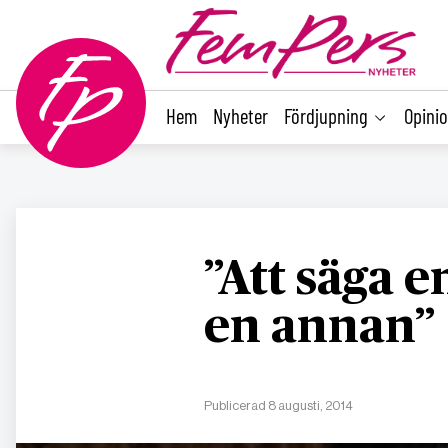
main
content
Hem
Nyheter
Fördjupning
Opini
”Att säga 
en annan”
Publicerad 8 augusti, 2014