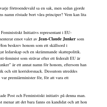
varje förtroendevald sa en sak, men sedan gjorde
s namn röstade bort våra principer? Vem kan lita
, Feministiskt Initiativs representant i EU-
Jean-Claude Junker
menterat emot valet av
som
Hon beskrev honom som ett skällsord i
at ledarskap och en skrämmande skattepolitik.
i-feminist som strävar efter ett federalt EU är
Bunker” är ett annat namn för honom, eftersom han
tik och sitt korridorsnack. Dessutom utreddes
ar premiärminister för, för att vara ett
stade Post och Feministiskt initiativ på denna man.
st menar att det bara fanns en kandidat och att hon