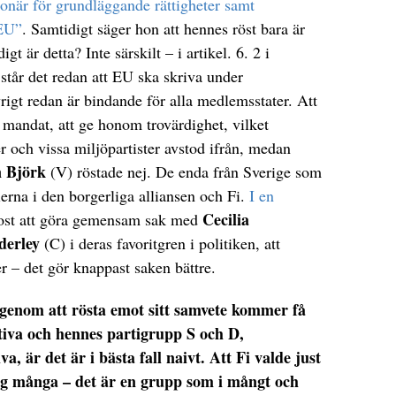
när för grundläggande rättigheter samt
 EU”
. Samtidigt säger hon att hennes röst bara är
t är detta? Inte särskilt – i artikel. 6. 2 i
står det redan att EU ska skriva under
igt redan är bindande för alla medlemsstater. Att
s mandat, att ge honom trovärdighet, vilket
 och vissa miljöpartister avstod ifrån, medan
 Björk
(V) röstade nej. De enda från Sverige som
ierna i den borgerliga alliansen och Fi.
I en
Cecilia
ost att göra gemensam sak med
derley
(C) i deras favoritgren i politiken, att
 – det gör knappast saken bättre.
 genom att rösta emot sitt samvete kommer få
ativa och hennes partigrupp S och D,
, är det är i bästa fall naivt. Att Fi valde just
g många – det är en grupp som i mångt och