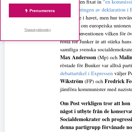
personligen fixat in
“en kommissio
inkorporeringen av deklaration i
Prenumerera
en droppe i havet, men hur trovärdig
fördraget om europeiska unionen 
*Dataskyddspolicy
Europakonventionen vilken för övr
rösta för Junker är att stärka han
samtliga svenska socialdemokrater
Max Andersson
Malin
(Mp) och
röstade för Bunker var alltså part
debattartikel i Expressen
väljer P
Wikström
Fredrick Fe
(FP) och
jämföra kommunister med nazister
Om Post verkligen tror att hon
något i utbyte från de konserv
Socialdemokrater och progressiva
denna partigrupp förvånade no