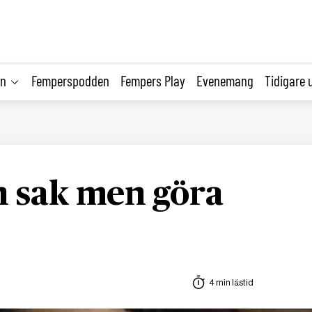
on
Femperspodden
Fempers Play
Evenemang
Tidigare 
en sak men göra
4 min lästid