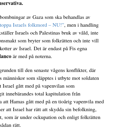
servativa.
s bombningar av Gaza som ska behandlas av
toppa Israels folkmord – NU!”
, men i handling
ställer Israels och Palestinas bruk av våld, inte
ionsmakt som bryter som folkrätten och inte vill
kotter av Israel. Det är endast på Fis egna
lanco
är med på noterna.
runden till den senaste vågens konflikter, där
als människor som släpptes i utbyte mot soldaten
tt Israel gått med på vapenvilan som
it innebärandes total kapitulation från
na att Hamas gått med på en tioårig vapenvila med
r att Israel har rätt att skydda sin befolkning,
et, som är under ockupation och enligt folkrätten
sådan rätt.