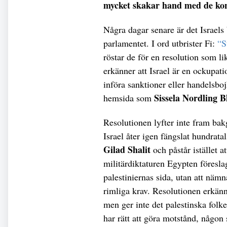
mycket skakar hand med de kon
Några dagar senare är det Israel
parlamentet. I ord utbrister Fi:
“S
röstar de för en resolution som lik
erkänner att Israel är en ockupat
införa sanktioner eller handelsboj
Sissela Nordling B
hemsida som
Resolutionen lyfter inte fram bakg
Israel åter igen fängslat hundrat
Gilad Shalit
och påstår istället a
militärdiktaturen Egypten föreslag
palestiniernas sida, utan att näm
rimliga krav. Resolutionen erkänne
men ger inte det palestinska folk
har rätt att göra motstånd, någon 