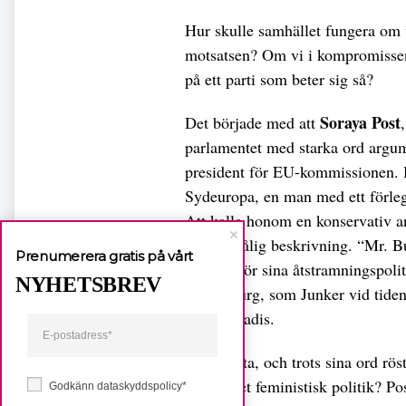
Hur skulle samhället fungera om 
motsatsen? Om vi i kompromissen
på ett parti som beter sig så?
Soraya Post
Det började med att
parlamentet med starka ord argu
president för EU-kommissionen. 
Sydeuropa, en man med ett förleg
Att kalla honom en konservativ ant
inte en dålig beskrivning. “Mr. 
Prenumerera gratis på vårt
är känd för sina åtstramningspoli
NYHETSBREV
Luxemburg, som Junker vid tiden v
skatteparadis.
Trots detta, och trots sina ord rö
Är det det feministisk politik? Po
Godkänn dataskyddspolicy*