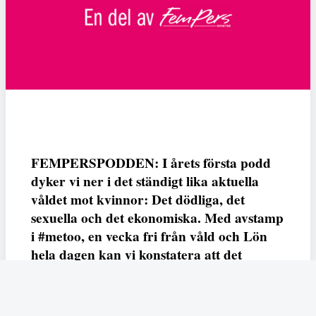
FEMPERSPODDEN: I årets första podd
dyker vi ner i det ständigt lika aktuella
våldet mot kvinnor: Det dödliga, det
sexuella och det ekonomiska. Med avstamp
i #metoo, en vecka fri från våld och Lön
hela dagen kan vi konstatera att det
varken saknas kunskap, data eller behov.
Vi efterlyser våldsprevention, ursäkter och
löneutjämnande åtgärder från såväl fack,