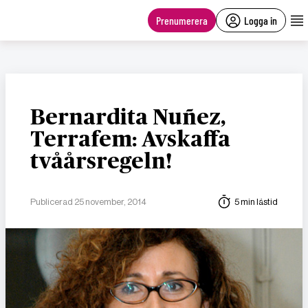
main
content
Prenumerera
Logga in
Bernardita Nuñez,
Terrafem: Avskaffa
tvåårsregeln!
Publicerad 25 november, 2014
5 min lästid