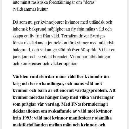
inte minst rasistiska föreställningar om ”deras”
(våldsamma) kultur.
Då som nu ger kvinnojourer kvinnor med utländsk och
inhemsk bakgrund möjlighet att fly från mäns våld och
skapa ett liv fritt från våld. Terrafem driver Sveriges
första rikstäckande jourtelefon för kvinnor med utländsk
bakgrund, och vi kan ge stöd på över 50 språk. Vi har en
juristjour och skyddat boendet. Vi ordnar utbildningar
och konferenser och väcker opinion.
Världen runt skördar mäns våld fler kvinnoliv än
krig och terrorhandlingar, och mäns våld mot
kvinnor och barn är ett enormt vardagsproblem. Att
kvinnor mördas hänger ihop med vilka värderingar
som präglar vår vardag. Med FN:s formulering i
deklarationen om avskaffande av våld mot kvinnor
från 1993: våld mot kvinnor manifesterar ojämlika
maktförhållanden mellan män och kvinnor, och