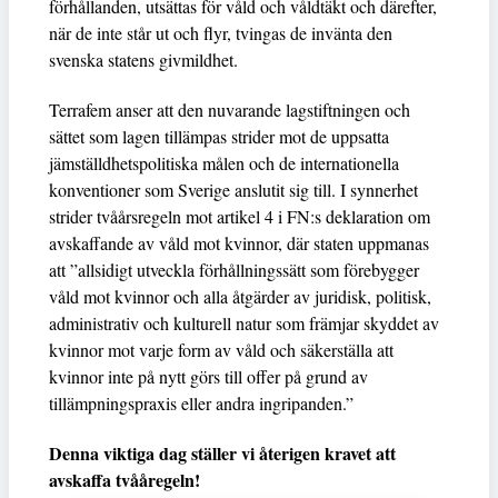
förhållanden, utsättas för våld och våldtäkt och därefter,
när de inte står ut och flyr, tvingas de invänta den
svenska statens givmildhet.
Terrafem anser att den nuvarande lagstiftningen och
sättet som lagen tillämpas strider mot de uppsatta
jämställdhetspolitiska målen och de internationella
konventioner som Sverige anslutit sig till. I synnerhet
strider tvåårsregeln mot artikel 4 i FN:s deklaration om
avskaffande av våld mot kvinnor, där staten uppmanas
att ”allsidigt utveckla förhållningssätt som förebygger
våld mot kvinnor och alla åtgärder av juridisk, politisk,
administrativ och kulturell natur som främjar skyddet av
kvinnor mot varje form av våld och säkerställa att
kvinnor inte på nytt görs till offer på grund av
tillämpningspraxis eller andra ingripanden.”
Denna viktiga dag ställer vi återigen kravet att
avskaffa tvååregeln!