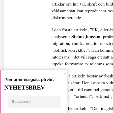
artiklar om hur tal, skrift och bi
våldsamt sätt kan reproducera ra
diskriminerande.
I den första artikeln, ”PK, eller 
Stefan Jonsson
analyserar
, prof
migration, etniska relationer och
”politisk korrekthet”. Han kommer f
intolerans”, det vill säga ett sätt
utpeka försvarare av tolerans som 
Den andra artikeln består av for
Prenumerera gratis på vårt
”Ord som sårar: Den svenska vit
NYHETSBREV
erfarenheter”, till exempel genom
”rödskinn”, ”oriental”, ”eskimå”,
I den tredje artikeln, ”Den magis