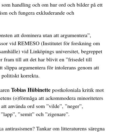
ld som handling och om hur ord och bilder på ett
sism och fungera exkluderande och
konsten att dominera utan att argumentera”,
essor vid REMESO (Institutet för forskning om
 samhälle) vid Linköpings universitet, begreppet
ram till att det har blivit en ”frisedel till
 att slippa argumentera för intolerans genom att
politiskt korrekta.
Tobias Hübinette
skaren
postkoloniala kritik mot
hetens (o)förmåga att ackommodera minoriteters
 att använda ord som ”vilde”, ”neger”,
 ”lapp”, ”semit” och ”zigenare”.
ka antirasismen? Tankar om litteraturens säregna