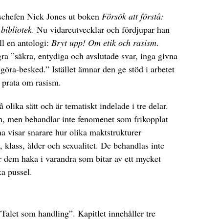
ekschefen Nick Jones ut boken
Försök att förstå:
 bibliotek
. Nu vidareutvecklar och fördjupar han
ll en antologi:
Bryt upp! Om etik och rasism
.
gra ”säkra, entydiga och avslutade svar, inga givna
göra-besked.” Istället ämnar den ge stöd i arbetet
h prata om rasism.
 olika sätt och är tematiskt indelade i tre delar.
m, men behandlar inte fenomenet som frikopplat
na visar snarare hur olika maktstrukturer
, klass, ålder och sexualitet. De behandlas inte
r dem haka i varandra som bitar av ett mycket
a pussel.
”Talet som handling”. Kapitlet innehåller tre