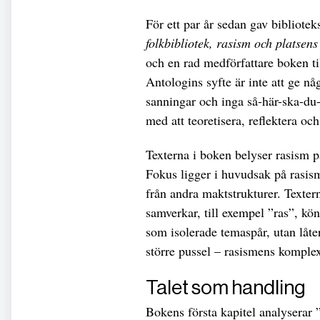
För ett par år sedan gav bibliot
folkbibliotek, rasism och platsens
och en rad medförfattare boken ti
Antologins syfte är inte att ge nå
sanningar och inga så-här-ska-du-
med att teoretisera, reflektera oc
Texterna i boken belyser rasism på
Fokus ligger i huvudsak på rasis
från andra maktstrukturer. Texter
samverkar, till exempel ”ras”, kön
som isolerade temaspår, utan låte
större pussel – rasismens komplex
Talet som handling
Bokens första kapitel analyserar 