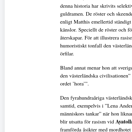
denna historia har skrivits selekt
guldramen. De röster och skeende
enligt Matthis emellertid ständigt
känslor. Speciellt de röster och f
återskapar. För att illustrera ras
humoristiskt tonfall den västerlä
örfilar.
Bland annat menar hon att sveri
den västerländska civilisationen”
ordet ’hora’”.
Den fyrahundraåriga västerländska
samtid, exempelvis i ”Lena Ander
människors tankar” när hon liknar
Ayatol
blir utsatta för rasism vid
framförda åsikter med mordhotet