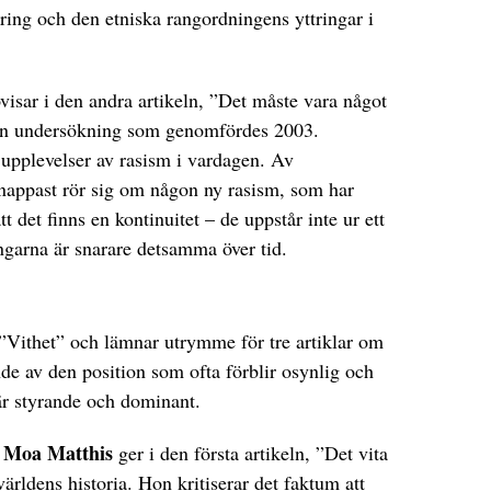
ring och den etniska rangordningens yttringar i
visar i den andra artikeln, ”Det måste vara något
ån en undersökning som genomfördes 2003.
upplevelser av rasism i vardagen. Av
nappast rör sig om någon ny rasism, som har
t det finns en kontinuitet – de uppstår inte ur ett
ngarna är snarare detsamma över tid.
”Vithet” och lämnar utrymme för tre artiklar om
nde av den position som ofta förblir osynlig och
är styrande och dominant.
Moa Matthis
n
ger i den första artikeln, ”Det vita
ärldens historia. Hon kritiserar det faktum att