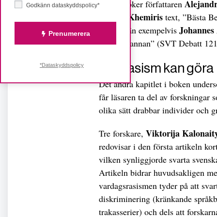
Alejand
kraft”, söker författaren
Godkänn dataskyddspolicy*
Hassen Khemiris
text, ”Bästa B
Johannes
populär än exempelvis
Prenumerera
alltid en annan” (SVT Debatt 12
Vad rasism kan göra
*Dataskyddspolicy
Det andra kapitlet i boken unders
får läsaren ta del av forskningar
olika sätt drabbar individer och g
Viktorija Kalonait
Tre forskare,
redovisar i den första artikeln ko
vilken synliggjorde svarta svensk
Artikeln bidrar huvudsakligen med
vardagsrasismen tyder på att svart
diskriminering (kränkande språkbr
trakasserier) och dels att forskar