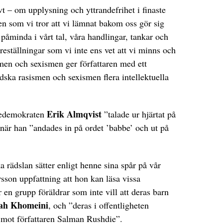
ivt – om upplysning och yttrandefrihet i finaste
n som vi tror att vi lämnat bakom oss gör sig
 påminda i vårt tal, våra handlingar, tankar och
öreställningar som vi inte ens vet att vi minns och
ismen och sexismen ger författaren med ett
ndska rasismen och sexismen flera intellektuella
Erik Almqvist
gedemokraten
”talade ur hjärtat på
 när han ”andades in på ordet ’babbe’ och ut på
 rädslan sätter enligt henne sina spår på vår
sson uppfattning att hon kan läsa vissa
 en grupp föräldrar som inte vill att deras barn
lah Khomeini
, och ”deras i offentligheten
 mot författaren Salman Rushdie”.