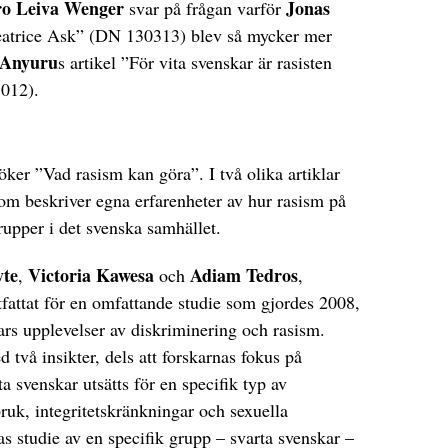
ro Leiva Wenger
Jonas
svar på frågan varför
eatrice Ask” (DN 130313) blev så mycker mer
 Anyuru
s artikel ”För vita svenskar är rasisten
1012).
öker ”Vad rasism kan göra”. I två olika artiklar
 som beskriver egna erfarenheter av hur rasism på
rupper i det svenska samhället.
yte
Victoria Kawesa
Adiam Tedros
,
och
,
rtfattat för en omfattande studie som gjordes 2008,
ars upplevelser av diskriminering och rasism.
 två insikter, dels att forskarnas fokus på
a svenskar utsätts för en specifik typ av
uk, integritetskränkningar och sexuella
nas studie av en specifik grupp – svarta svenskar –