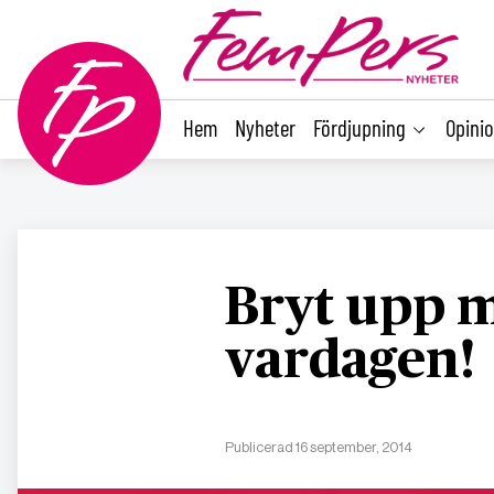
main
content
Hem
Nyheter
Fördjupning
Opini
Bryt upp m
vardagen!
Publicerad 16 september, 2014