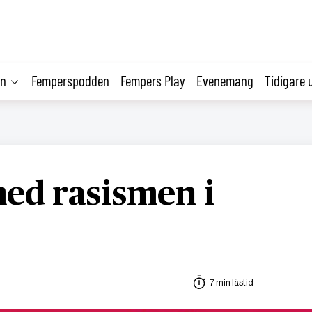
on
Femperspodden
Fempers Play
Evenemang
Tidigare 
ed rasismen i
7 min lästid