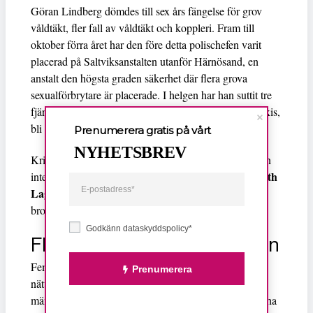
Göran Lindberg dömdes till sex års fängelse för grov
våldtäkt, fler fall av våldtäkt och koppleri. Fram till
oktober förra året har den före detta polischefen varit
placerad på Saltviksanstalten utanför Härnösand, en
anstalt den högsta graden säkerhet där flera grova
sexualförbrytare är placerade. I helgen har han suttit tre
fjärdedelar av sitt straff och kommer därför, enligt praxis,
bli villkorligt frigiven.
Prenumerera gratis på vårt
NYHETSBREV
Linda Romanus
Kriminalvårdens pressekreterare
kan
Elisabeth
inte uttala sig om enskilda fall men chefsjurist
Lager
säger till Uppsala Nya Tidning att risk för nya
brott inte kommer att påverka frigivningsdatumet.
Godkänn dataskyddspolicy*
Fler män deltog i övergreppen
Feministiskt Perspektiv granskade under våren 2013
Prenumerera
nätverket kring Göran Lindberg. Trots att flera andra
män var misstänkta för att tillsammans med Lindberg ha