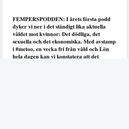
FEMPERSPODDEN: I årets första podd
dyker vi ner i det ständigt lika aktuella
våldet mot kvinnor: Det dödliga, det
sexuella och det ekonomiska. Med avstamp
i #metoo, en vecka fri från våld och Lön
hela dagen kan vi konstatera att det
varken saknas kunskap, data eller behov.
Vi efterlyser våldsprevention, ursäkter och
löneutjämnande åtgärder från såväl fack,
arbetsgivare och beslutsfattare.
Fempers
Fempers evenemang
Dela