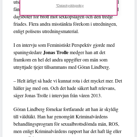
utsatt unga tjejer för övergrepp dömdes ingen annan till
*Dataskyddspolicy
fängelse. Tre andra män åtalades, varav två dömdes till
dagsböter för brott mot sexköpslagen och den tredje
friades. Flera andra misstänkta förekom i utredningen,
enligt polisens utredningsmaterial.
I en intervju som Feministiskt Perspektiv gjorde med
Jonas Trolle
spaningsledare
medger han att det
framkom en hel del andra uppgifter om män som
utnyttjade tjejer tillsammans med Göran Lindberg.
– Helt ärligt så hade vi kunnat rota i det mycket mer. Det
håller jag med om. Och det hade säkert haft relevans,
säger Jonas Trolle i intervjun från våren 2013.
Göran Lindberg förnekar fortfarande att han är skyldig
till våldtäkt. Han har genomgått Kriminalvårdens
behandlingsprogram för sexualbrottsdömda män, ROS,
men enligt Kriminalvårdens rapport har det haft låg eller