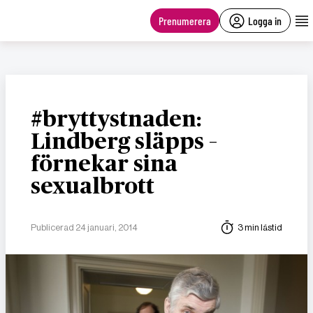
main
content
Prenumerera
Logga in
#bryttystnaden:
Lindberg släpps –
förnekar sina
sexualbrott
Publicerad 24 januari, 2014
3 min lästid