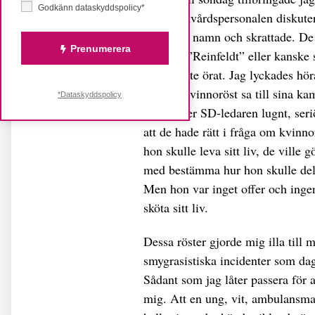
Godkänn dataskyddspolicy*
höra sjukvårdspersonalen diskut
Sjöstedts namn och skrattade. 
Prenumerera
vi säger ”Reinfeldt” eller kanske
jag skärpte örat. Jag lyckades hö
En ung kvinnoröst sa till sina ka
*Dataskyddspolicy
framträder SD-ledaren lugnt, seri
att de hade rätt i fråga om kvinno
hon skulle leva sitt liv, de ville gö
med bestämma hur hon skulle de
Men hon var inget offer och ing
sköta sitt liv.
Dessa röster gjorde mig illa till 
smygrasistiska incidenter som dag
Sådant som jag låter passera för 
mig. Att en ung, vit, ambulansm