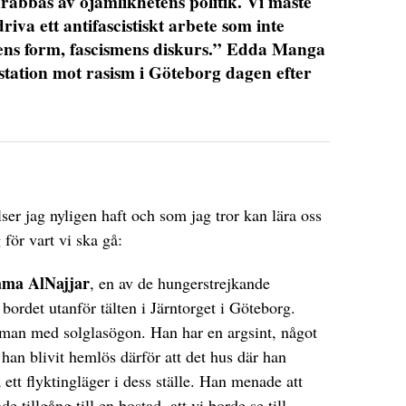
rabbas av ojämlikhetens politik. Vi måste
iva ett antifascistiskt arbete som inte
nens form, fascismens diskurs.” Edda Manga
festation mot rasism i Göteborg dagen efter
ser jag nyligen haft och som jag tror kan lära oss
för vart vi ska gå:
ama AlNajjar
, en av de hungerstrejkande
 bordet utanför tälten i Järntorget i Göteborg.
man med solglasögon. Han har en argsint, något
t han blivit hemlös därför att det hus där han
 ett flyktingläger i dess ställe. Han menade att
e tillgång till en bostad, att vi borde se till