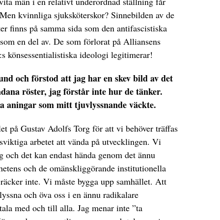
 vita män i en relativt underordnad ställning får
. Men kvinnliga sjuksköterskor? Sinnebilden av de
tter finns på samma sida som den antifascistiska
 som en del av. De som förlorat på Alliansens
s könsessentialistiska ideologi legitimerar!
und och förstod att jag har en skev bild av det
ådana röster, jag förstår inte hur de tänker.
da aningar som mitt tjuvlyssnande väckte.
et på Gustav Adolfs Torg för att vi behöver träffas
viktiga arbetet att vända på utvecklingen. Vi
ng och det kan endast hända genom det ännu
khetens och de omänskliggörande institutionella
räcker inte. Vi måste bygga upp samhället. Att
 lyssna och öva oss i en ännu radikalare
tala med och till alla. Jag menar inte ”ta