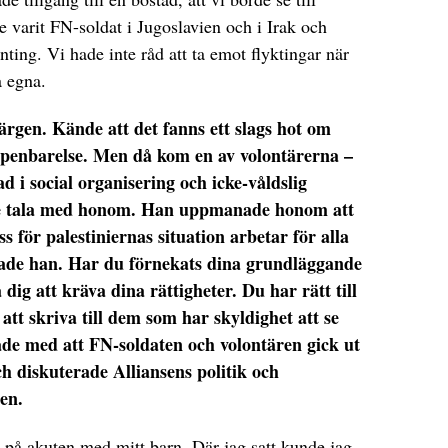
 varit FN-soldat i Jugoslavien och i Irak och
ting. Vi hade inte råd att ta emot flyktingar när
a egna.
rgen. Kände att det fanns ett slags hot om
ppenbarelse. Men då kom en av volontärerna –
 i social organisering och icke-våldslig
ade tala med honom. Han uppmanade honom att
s för palestiniernas situation arbetar för alla
rade han. Har du förnekats dina grundläggande
a dig att kräva dina rättigheter. Du har rätt till
att skriva till dem som har skyldighet att se
utade med att FN-soldaten och volontären gick ut
 diskuterade Alliansens politik och
en.
ag på akuten med mitt barn. Där jag satt kunde jag