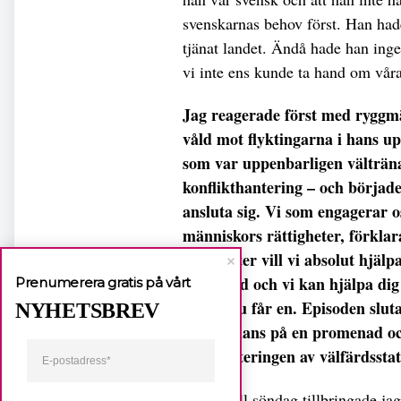
svenskarnas behov först. Han hade
tjänat landet. Ändå hade han ingen
vi inte ens kunde ta hand om vår
Jag reagerade först med ryggmä
våld mot flyktingarna i hans u
som var uppenbarligen vältränad
konflikthantering – och börj
ansluta sig. Vi som engagerar os
människors rättigheter, förkla
rättigheter vill vi absolut hjälp
en bostad och vi kan hjälpa dig 
Prenumerera gratis på vårt
till att du får en. Episoden sl
NYHETSBREV
tillsammans på en promenad och
nedmonteringen av välfärdsstat
Natten till söndag tillbringade j