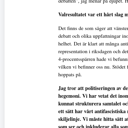
debatten”, jag menar på djupet. 
Valresultatet var ett hårt slag
Det finns de som säger att vänstern
debatt och olika uppfattningar i
helhet. Det är klart att många ant
representation i riksdagen och d
4-procentsspärren hade vi befunnit
vilken vi befinner oss nu. Stödet 
hoppats på.
Jag tror att politiseringen av 
hegemoni. Vi har vetat det inom
kunnat strukturera samtalet och
ett sätt har vårt antifascistisk
skiljelinje. Vi måste hitta sätt 
som ser och inkluderar alla so