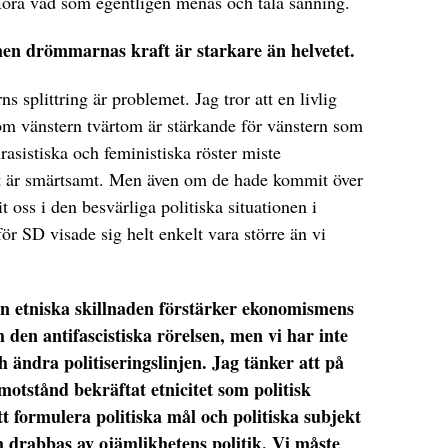
Höra vad som egentligen menas och tala sanning.
 men drömmarnas kraft är starkare än helvetet.
s splittring är problemet. Jag tror att en livlig
nom vänstern tvärtom är stärkande för vänstern som
irasistiska och feministiska röster miste
et är smärtsamt. Men även om de hade kommit över
 oss i den besvärliga politiska situationen i
för SD visade sig helt enkelt vara större än vi
den etniska skillnaden förstärker ekonomismens
 den antifascistiska rörelsen, men vi har inte
 ändra politiseringslinjen. Jag tänker att på
a motstånd bekräftat etnicitet som politisk
att formulera politiska mål och politiska subjekt
m drabbas av ojämlikhetens politik. Vi måste