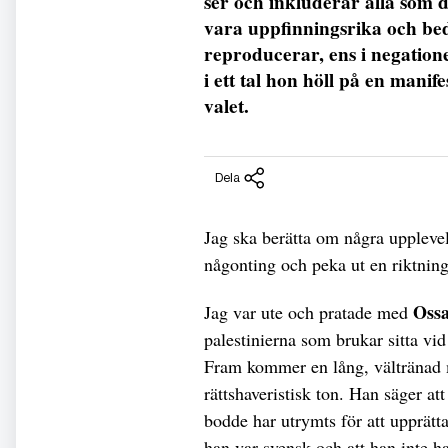
ser och inkluderar alla som d
vara uppfinningsrika och bedr
reproducerar, ens i negatio
i ett tal hon höll på en mani
valet.
Dela
Jag ska berätta om några upplevel
någonting och peka ut en riktning 
Oss
Jag var ute och pratade med
palestinierna som brukar sitta vid
Fram kommer en lång, vältränad 
rättshaveristisk ton. Han säger at
bodde har utrymts för att upprätta
han var svensk och att han inte had