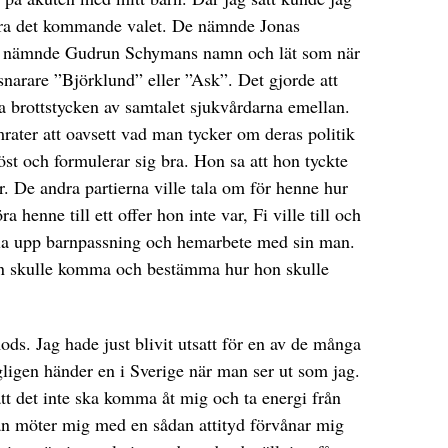
era det kommande valet. De nämnde Jonas
De nämnde Gudrun Schymans namn och lät som när
 snarare ”Björklund” eller ”Ask”. Det gjorde att
ra brottstycken av samtalet sjukvårdarna emellan.
mrater att oavsett vad man tycker om deras politik
öst och formulerar sig bra. Hon sa att hon tyckte
r. De andra partierna ville tala om för henne hur
ra henne till ett offer hon inte var, Fi ville till och
la upp barnpassning och hemarbete med sin man.
en skulle komma och bestämma hur hon skulle
mods. Jag hade just blivit utsatt för en av de många
ligen händer en i Sverige när man ser ut som jag.
att det inte ska komma åt mig och ta energi från
an möter mig med en sådan attityd förvånar mig