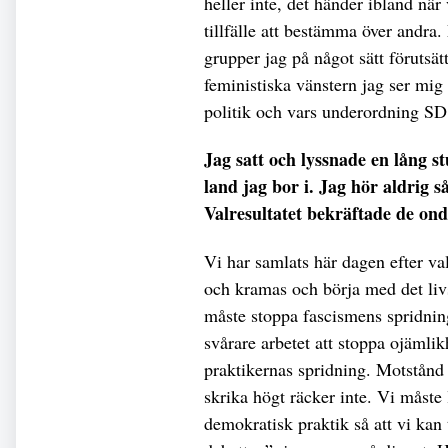
heller inte, det händer ibland när
tillfälle att bestämma över andra
grupper jag på något sätt förutsä
feministiska vänstern jag ser mig
politik och vars underordning SD:
Jag satt och lyssnade en lång st
land jag bor i. Jag hör aldrig s
Valresultatet bekräftade de on
Vi har samlats här dagen efter val
och kramas och börja med det livs
måste stoppa fascismens spridni
svårare arbetet att stoppa ojämli
praktikernas spridning. Motstånd 
skrika högt räcker inte. Vi måste
demokratisk praktik så att vi kan 