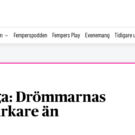
on
Femperspodden
Fempers Play
Evenemang
Tidigare 
a: Drömmarnas
arkare än