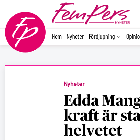
main
content
Hem
Nyheter
Fördjupning
Opini
Nyheter
Edda Mang
kraft är st
helvetet