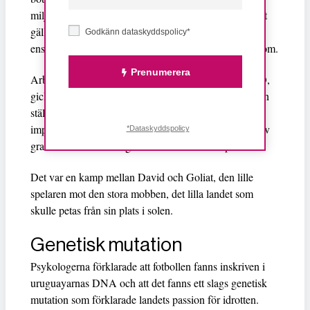
miljoner kronor varje månad hade ingen betydelse, det
gällde att rent symboliskt visa honom att han inte var
Godkänn dataskyddspolicy*
ensam i skamvrån, att alla i landet ställde upp för honom.
Prenumerera
Arbetarnas centralorganisation, motsvarigheten till LO,
gick ut med en kommuniké där man förklarade att man
ställde sig bakom spelaren, som hade straffats av en
imperialistisk och kolonial organisation, Fifa, som själv
*Dataskyddspolicy
granskas för sina många skandaler och korruption.
Det var en kamp mellan David och Goliat, den lille
spelaren mot den stora mobben, det lilla landet som
skulle petas från sin plats i solen.
Genetisk mutation
Psykologerna förklarade att fotbollen fanns inskriven i
uruguayarnas DNA och att det fanns ett slags genetisk
mutation som förklarade landets passion för idrotten.