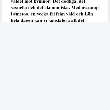
våldet mot kvinnor: Det dödliga, det
sexuella och det ekonomiska. Med avstamp
i #metoo, en vecka fri från våld och Lön
hela dagen kan vi konstatera att det
varken saknas kunskap, data eller behov.
Vi efterlyser våldsprevention, ursäkter och
löneutjämnande åtgärder från såväl fack,
arbetsgivare och beslutsfattare.
Fempers
Fempers evenemang
Dela