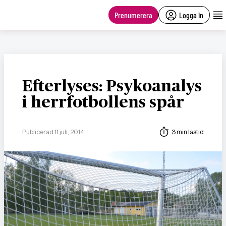
main
content
Prenumerera
Logga in
Efterlyses: Psykoanalys
i herrfotbollens spår
Publicerad 11 juli, 2014
3 min lästid