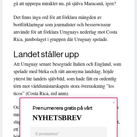
gå att upprepa miraklet nu, på själva Maracanã, igen?
Det finns inga ord för att förklara mängden av
bortförklaringar som journalister och besserwissrar
använde för att förklara Uruguays nederlag mot Costa
Rica, jumbolaget i gruppen där Uruguay spelade.
Landet ställer upp
Att Uruguay senare besegrade Italien och England, som
spelade med bleka och rätt anonyma landslag, höjde
ytterst lite landets självbild, som hade fått en ordentlig
törn mot världsmästarskapets stora överraskning ”los
ticos” (Costa Rica, red anm).
Luis Suarez
Och att
bet en motståndare och straffades
Prenumerera gratis på vårt
med ett strängt straff hjälpte inte, landet hamnade i ett
NYHETSBREV
slags förlamning, det gick inte att prata om något annat,
ett gäng fans startade en kollekt för att betala Suarez
böter på flera hundra tusen kronor. Att spelaren tjänar