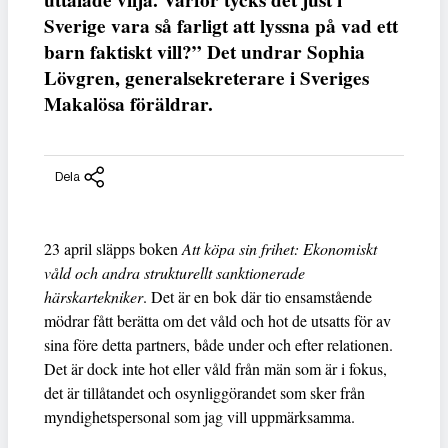
uttalade vilja. Varför tycks det just i
Sverige vara så farligt att lyssna på vad ett
barn faktiskt vill?” Det undrar Sophia
Lövgren, generalsekreterare i Sveriges
Makalösa föräldrar.
Dela
23 april släpps boken
Att köpa sin frihet: Ekonomiskt
våld och andra strukturellt sanktionerade
härskartekniker
. Det är en bok där tio ensamstående
mödrar fått berätta om det våld och hot de utsatts för av
sina före detta partners, både under och efter relationen.
Det är dock inte hot eller våld från män som är i fokus,
det är tillåtandet och osynliggörandet som sker från
myndighetspersonal som jag vill uppmärksamma.