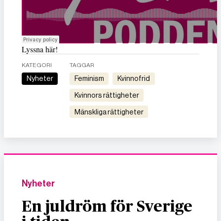
Lyssna här!
KATEGORI
TAGGAR
Nyheter
feminism
kvinnofrid
kvinnors rättigheter
mänskliga rättigheter
Nyheter
En juldröm för Sverige