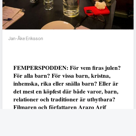
Jan-Åke Eriksson
FEMPERSPODDEN: För vem firas julen?
För alla barn? För vissa barn, kristna,
inhemska, rika eller snälla barn? Eller är
det mest en köpfest där både varor, barn,
relationer och traditioner är utbytbara?
Filmaren och författaren Arazo Arif
adresserar samtliga frågor i den första
svenska julfilmen ur ett migrantperspektiv
– En juldröm – som hade premiär i SVT