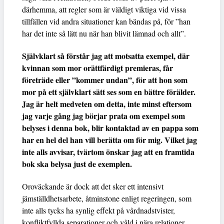
därhemma, att regler som är väldigt viktiga vid vissa
tillfällen vid andra situationer kan bändas på, för ”han
har det inte så lätt nu när han blivit lämnad och allt”.
Självklart så förstår jag att motsatta exempel, där
kvinnan som mor orättfärdigt premieras, får
företräde eller ”kommer undan”, för att hon som
mor på ett självklart sätt ses som en bättre förälder.
Jag är helt medveten om detta, inte minst eftersom
jag varje gång jag börjar prata om exempel som
belyses i denna bok, blir kontaktad av en pappa som
har en hel del han vill berätta om för mig. Vilket jag
inte alls avvisar, tvärtom önskar jag att en framtida
bok ska belysa just de exemplen.
Oroväckande är dock att det sker ett intensivt
jämställdhetsarbete, åtminstone enligt regeringen, som
inte alls tycks ha synlig effekt på vårdnadstvister,
konfliktfyllda separationer och våld i nära relationer.