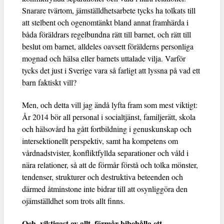
Snarare tvärtom, jämställdhetsarbete tycks ha tolkats till
att stelbent och ogenomtänkt bland annat framhärda i
båda föräldrars regelbundna rätt till barnet, och rätt till
beslut om barnet, alldeles oavsett förälderns personliga
mognad och hälsa eller barnets uttalade vilja. Varför
tycks det just i Sverige vara så farligt att lyssna på vad ett
barn faktiskt vill?
Men, och detta vill jag ändå lyfta fram som mest viktigt:
År 2014 bör all personal i socialtjänst, familjerätt, skola
och hälsovård ha gått fortbildning i genuskunskap och
intersektionellt perspektiv, samt ha kompetens om
vårdnadstvister, konfliktfyllda separationer och våld i
nära relationer, så att de förmår förstå och tolka mönster,
tendenser, strukturer och destruktiva beteenden och
därmed åtminstone inte bidrar till att osynliggöra den
ojämställdhet som trots allt finns.
Och, viktigast av allt, förmår bibehålla ett