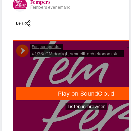
Fempers
Fempers evenemang
Dela