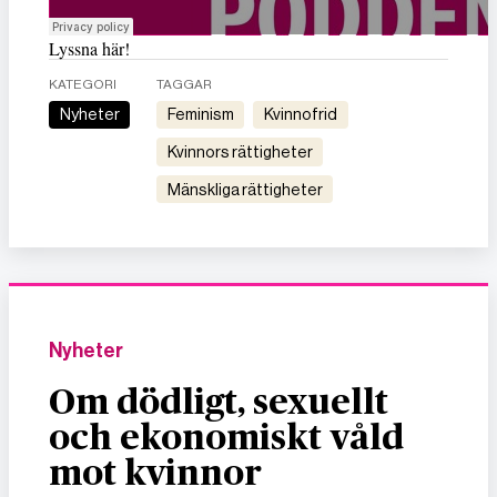
Lyssna här!
KATEGORI
TAGGAR
Nyheter
feminism
kvinnofrid
kvinnors rättigheter
mänskliga rättigheter
Nyheter
Om dödligt, sexuellt
och ekonomiskt våld
mot kvinnor