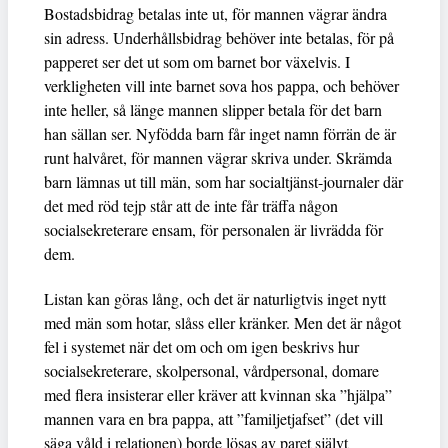
Bostadsbidrag betalas inte ut, för mannen vägrar ändra
sin adress. Underhållsbidrag behöver inte betalas, för på
papperet ser det ut som om barnet bor växelvis. I
verkligheten vill inte barnet sova hos pappa, och behöver
inte heller, så länge mannen slipper betala för det barn
han sällan ser. Nyfödda barn får inget namn förrän de är
runt halvåret, för mannen vägrar skriva under. Skrämda
barn lämnas ut till män, som har socialtjänst-journaler där
det med röd tejp står att de inte får träffa någon
socialsekreterare ensam, för personalen är livrädda för
dem.
Listan kan göras lång, och det är naturligtvis inget nytt
med män som hotar, slåss eller kränker. Men det är något
fel i systemet när det om och om igen beskrivs hur
socialsekreterare, skolpersonal, vårdpersonal, domare
med flera insisterar eller kräver att kvinnan ska ”hjälpa”
mannen vara en bra pappa, att ”familjetjafset” (det vill
säga våld i relationen) borde lösas av paret självt