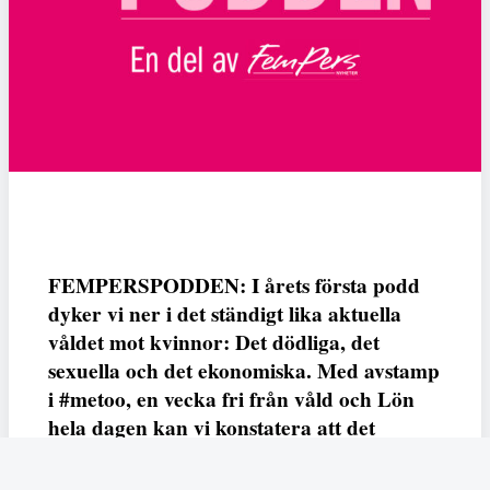
FEMPERSPODDEN: I årets första podd
dyker vi ner i det ständigt lika aktuella
våldet mot kvinnor: Det dödliga, det
sexuella och det ekonomiska. Med avstamp
i #metoo, en vecka fri från våld och Lön
hela dagen kan vi konstatera att det
varken saknas kunskap, data eller behov.
Vi efterlyser våldsprevention, ursäkter och