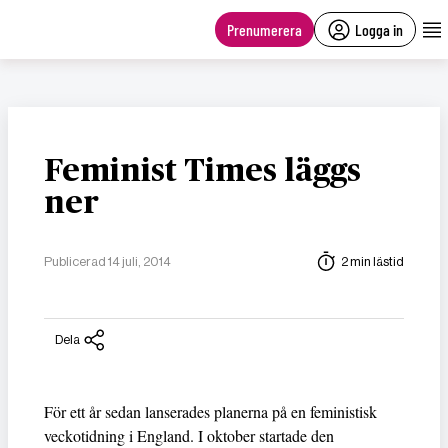
main
content
Prenumerera
Logga in
Feminist Times läggs
ner
Publicerad 14 juli, 2014
2 min lästid
Dela
För ett år sedan lanserades planerna på en feministisk
veckotidning i England. I oktober startade den