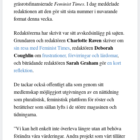
gräsrotsfinansierade
Feminist Times
. I dag meddelade
redaktionen att den gör sitt sista nummer i nuvarande
format denna vecka.
Redaktörerna har skrivit var sitt avskedsinlägg på sajten.
Charlotte Raven
Grundaren och redaktören
skriver om
Deborah
sin resa med Feminist Times
, redaktören
Coughlin
om
frustrationer, förvirringar och lärdomar
,
Sarah Graham
och biträdande redaktören
gör
en kort
reflektion
.
De tackar också offentligt alla som genom sitt
medlemskap möjliggjort utgivningen av en nättidning
som pluralistisk, feministisk plattform för röster och
berättelser som sällan lyfts i de större magasinen och
tidningarna.
”Vi kan helt enkelt inte överleva längre utan att behöva
förändra våra värderingar. Andra projekt som vårt tillåter