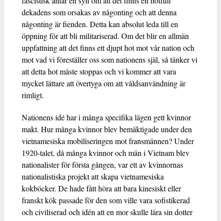
fascistisk antar en syn om att det finns en hotfull
dekadens som orsakas av någonting och att denna
någonting är fienden. Detta kan absolut leda till en
öppning för att bli militariserad. Om det blir en allmän
uppfattning att det finns ett djupt hot mot vår nation och
mot vad vi föreställer oss som nationens själ, så tänker vi
att detta hot måste stoppas och vi kommer att vara
mycket lättare att övertyga om att våldsanvändning är
rimligt.
Nationens idé har i många specifika lägen gett kvinnor
makt. Hur många kvinnor blev bemäktigade under den
vietnamesiska mobiliseringen mot fransmännen? Under
1920-talet, då många kvinnor och män i Vietnam blev
nationalister för första gången, var ett av kvinnornas
nationalistiska projekt att skapa vietnamesiska
kokböcker. De hade fått höra att bara kinesiskt eller
franskt kök passade för den som ville vara sofistikerad
och civiliserad och idén att en mor skulle lära sin dotter