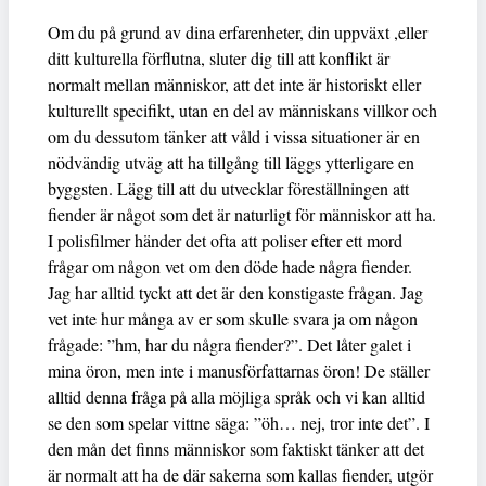
Om du på grund av dina erfarenheter, din uppväxt ,eller
ditt kulturella förflutna, sluter dig till att konflikt är
normalt mellan människor, att det inte är historiskt eller
kulturellt specifikt, utan en del av människans villkor och
om du dessutom tänker att våld i vissa situationer är en
nödvändig utväg att ha tillgång till läggs ytterligare en
byggsten. Lägg till att du utvecklar föreställningen att
fiender är något som det är naturligt för människor att ha.
I polisfilmer händer det ofta att poliser efter ett mord
frågar om någon vet om den döde hade några fiender.
Jag har alltid tyckt att det är den konstigaste frågan. Jag
vet inte hur många av er som skulle svara ja om någon
frågade: ”hm, har du några fiender?”. Det låter galet i
mina öron, men inte i manusförfattarnas öron! De ställer
alltid denna fråga på alla möjliga språk och vi kan alltid
se den som spelar vittne säga: ”öh… nej, tror inte det”. I
den mån det finns människor som faktiskt tänker att det
är normalt att ha de där sakerna som kallas fiender, utgör