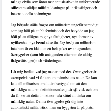
många civila som ännu mer entusiastiskt än uniformerade
officerare stödjer militära lösningar på inrikesfrågor och
internationella spänningar.
Jag började ställa frågor om militarism ungefär samtidigt
som jag höll på att bli feminist och det betydde att jag
höll på att tillägna mig nya färdigheter, nya former av
nyfikenhet, nya betraktelsesätt. Jag insåg att militarism
inte bara är en idé utan ett helt paket av antaganden,
övertygelser (som blir antaganden eftersom de aldrig
ifrågasätts igen) och värderingar.
Låt mig berätta vad jag menar med det. Övertygelser är
exempelvis vad vi tänker om människans natur. De kan
leda till militarism om du är övertygad om att den
mänskliga naturen definitionsmässigt är självisk och om
du tänker att detta är det normala sättet att tänka om
mänsklig natur. Denna övertygelse gör dig inte
automatiskt militaristisk, men en byggsten är på plats.