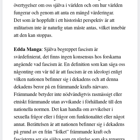
övertygelser om oss själva i världen och om hur världen
fungerar och genom att anta en mängd värderingar.
Det som är hoppfullt i ett historiskt perspektiv är att
militarism inte är naturlig utan måste antas, vilket innebär
att den kan stoppas.
Edda Manga
: Själva begreppet fascism är
svårdefinierat, det finns ingen konsensus hos forskarna
angående vad fascism är. En definition som kan säga oss
någonting om vår tid är att fascism är en ideologi enligt
vilken nationen befinner sig i dekadens och att denna
dekadens beror på en främmande krafts närvaro.
Främmande betyder inte nödvändigtvis rasmässigt eller
etniskt främmande utan avvikande i förhållande till den
nationella normen. Det kan handla om avvikelser i
sexuella frågor eller i frågor om funktionalitet eller något
annat. Berättelsen är att nationen befinner sig i dekadens
på grund av en från ”folket” främmande kraft och
fascisterna ser sig själva som en rörelse som ska reparera