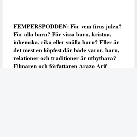
FEMPERSPODDEN: För vem firas julen?
För alla barn? För vissa barn, kristna,
inhemska, rika eller snälla barn? Eller är
det mest en köpfest där både varor, barn,
relationer och traditioner är utbytbara?
Filmaren och författaren Arazo Arif
adresserar samtliga frågor i den första
svenska julfilmen ur ett migrantperspektiv
– En juldröm – som hade premiär i SVT
23 december.
Fempers
Fempers evenemang