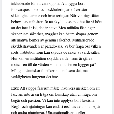
inkluderade för att vara öppna. Att bygga bort
försvarspositioner och exkluderingar kräver stor
skicklighet, arbete och investeringar. När vi ifrågasätter
behovet av militärer för att skydda oss mot hot får vi höra
att det inte är fel, det är naivt. Men militära lösningar
skapar inte säkerhet, trygghet kan bättre skapas genom
alternativa former av genuin säkerhet. Militariserade
skyddssträvanden är paradoxala. Vi bör fråga oss vilken
sorts institution som kan skydda de saker vi värdesätter.
Hur kan en institution skydda värden som är själva
motsatsen till de värden som militarismen bygger på?
Många människor försöker rationalisera det, men i
verkligheten fungerar det inte.
EM
: Att stoppa fascism måste involvera insikten om att
fascism inte är en fråga om kunskap utan en fråga om
begär och passion. Vi kan inte upplysa bort fascism.
Begär och njutningar kan endast ersättas av andra begär
och andra njutningar. Ultranationalisterna eller