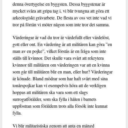
denna övertygelse en byggsten. Dessa byggstenar är
mycket svåra att gripa tag i, vi blir tvungna att göra ett
arkeologiskt grävarbete. De flesta av oss vet inte vad vi
tror på förrän vi möter någon som inte tror det samma.
Värderingar är vad du tror är värdefullt eller värdelöst,
gott eller ont. En värdering är att militären kan göra ”en
man av en pojke”, vilket förstås är en fråga som inte
ställs till kvinnor. Det skulle vara svårt att rekrytera
kvinnor till militären om värderingen var att en kvinna
som går till militären blir en man, eller hur? Värderingar
är könade. Bland mödrar som har haft svårt med sina
tonårspojkar kan vi exempelvis höra att de verkligen
hoppas att militären ska vara som ett slags
surrogatförälder, som ska fylla i hålen i barnets
uppfostran som föräldern trots alla försök inte kunnat
fylla.
Vi blir militaristiska genom att anta en mängd