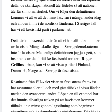
detta, de ska skapa nationell återfödelse så att nationen
återfår sin forna storhet. Om vi följer den definitionen
kommer vi att se att det finns fascism i många länder idag
och att den finns i de nordiska länderna. I Sveriges fall
har vi ett fascistiskt parti i parlamentet.
Detta är kontroversiellt därför att vi har olika definitioner
av fascism. Många skulle säga att Sverigedemokraterna
inte är fascister. Men enligt definitionen jag just gett, som
Roger
inspireras av den brittiske fascismhistorikern
Griffin
s arbete, kan vi se att vissa partier i Finland,
Danmark, Norge och Sverige är fascistiska.
Resultaten från EU-valet visar att fascismens framväxt
har avstannat eller till och med gått tillbaka i vissa länder,
medan den avancerar i andra. I Spanien till exempel har
det funnits allvarliga tecken på att fascismen kommer
tillbaka, inte minst genom lagstiftning som begränsar
aborträtten och de demokratiska rättigheterna. Där hände