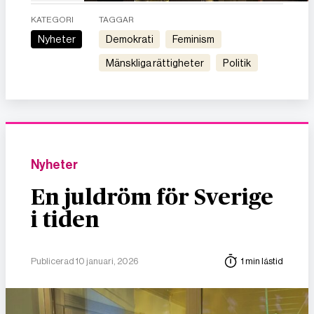
KATEGORI
TAGGAR
Nyheter
demokrati
feminism
mänskliga rättigheter
politik
Nyheter
En juldröm för Sverige
i tiden
Publicerad 10 januari, 2026
1 min lästid