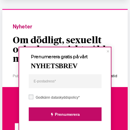
Nyheter
Om dödligt, sexuellt
och ekonomiskt våld
Prenumerera gratis på vårt
mot kvinnor
NYHETSBREV
Publicerad 2 januari, 2026
1 min lästid
Godkänn dataskyddspolicy*
Prenumerera