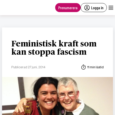
main
content
Prenumerera
Logga in
Feministisk kraft som
kan stoppa fascism
Publicerad 27 juni, 2014
11 min lästid