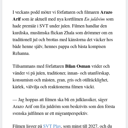
Arazo
I veckans podd möter vi författaren och filmaren
Arif
som är aktuell med nya kortfilmen
En juldröm
som
hade premiär i SVT under julen. Filmen handlar den
kurdiska, muslimska flickan Zhala som drömmer om en
traditionell jul och brottas med känslorna det väcker hos
både henne själv, hennes pappa och bästa kompisen
Rehanna.
Bilan Osman
Tillsammans med författaren
vrider och
vänder vi på julen, traditioner, innan- och utanförskap,
konsumism och måsten, gran, gris och otillräcklighet,
kärlek, välvilja och reaktionerna filmen väckt.
— Jag hoppas att filmen ska bli en julklassiker, säger
Arazo Arif om En juldröm som beskrivits som den första
svenska julfilmen ur ett migrantperspektiv.
Filmen ligger på
SVT Play
, som minst till 2027, och du