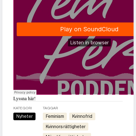
Lyssna här!
KATEGORI
TAGGAR
Nyheter
feminism
kvinnofrid
kvinnors rättigheter