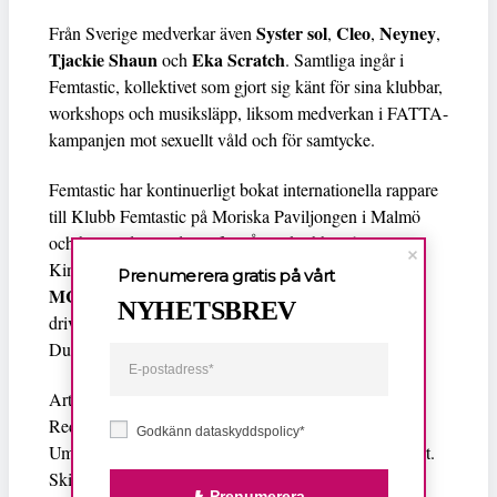
Syster sol
Cleo
Neyney
Från Sverige medverkar även
,
,
,
Tjackie Shaun
Eka Scratch
och
. Samtliga ingår i
Femtastic, kollektivet som gjort sig känt för sina klubbar,
workshops och musiksläpp, liksom medverkan i FATTA-
kampanjen mot sexuellt våld och för samtycke.
Femtastic har kontinuerligt bokat internationella rappare
till Klubb Femtastic på Moriska Paviljongen i Malmö
och belönades med pris för ”Årets klubb” på
Kingsizegalan 2014. En av bokningarna var rapparen
Prenumerera gratis på vårt
MC Melodee
från Amsterdam som är en av
NYHETSBREV
drivkrafterna bakom det holländska crewet Dam
Dutchess.
Artisterna kommer att jobba i studio i Amsterdam,
Redbull studion i Köpenham och på UxU-festivalen i
Godkänn dataskyddspolicy*
Umeå den 18-19 juli där de gör en exklusiv livekonsert.
Skivan planeras att släppas i slutet på detta år på eget
Prenumerera