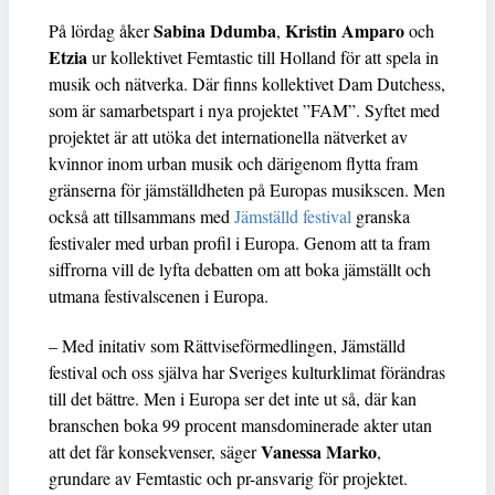
Sabina Ddumba
Kristin Amparo
På lördag åker
,
och
Etzia
ur kollektivet Femtastic till Holland för att spela in
musik och nätverka. Där finns kollektivet Dam Dutchess,
som är samarbetspart i nya projektet ”FAM”. Syftet med
projektet är att utöka det internationella nätverket av
kvinnor inom urban musik och därigenom flytta fram
gränserna för jämställdheten på Europas musikscen. Men
också att tillsammans med
Jämställd festival
granska
festivaler med urban profil i Europa. Genom att ta fram
siffrorna vill de lyfta debatten om att boka jämställt och
utmana festivalscenen i Europa.
– Med initativ som Rättviseförmedlingen, Jämställd
festival och oss själva har Sveriges kulturklimat förändras
till det bättre. Men i Europa ser det inte ut så, där kan
branschen boka 99 procent mansdominerade akter utan
Vanessa Marko
att det får konsekvenser, säger
,
grundare av Femtastic och pr-ansvarig för projektet.