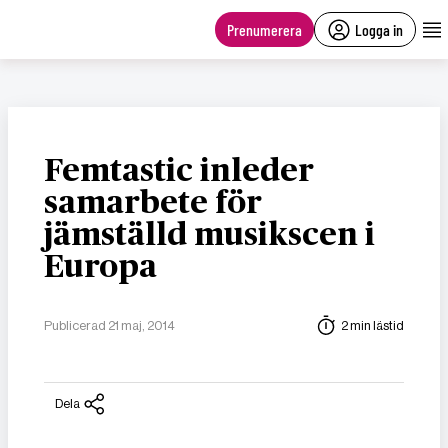
main
content
Prenumerera
Logga in
Femtastic inleder
samarbete för
jämställd musikscen i
Europa
Publicerad 21 maj, 2014
2 min lästid
Dela