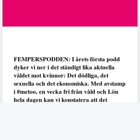
FEMPERSPODDEN: I årets första podd
dyker vi ner i det ständigt lika aktuella
våldet mot kvinnor: Det dödliga, det
sexuella och det ekonomiska. Med avstamp
i #metoo, en vecka fri från våld och Lön
hela dagen kan vi konstatera att det
varken saknas kunskap, data eller behov.
Vi efterlyser våldsprevention, ursäkter och
löneutjämnande åtgärder från såväl fack,
arbetsgivare och beslutsfattare.