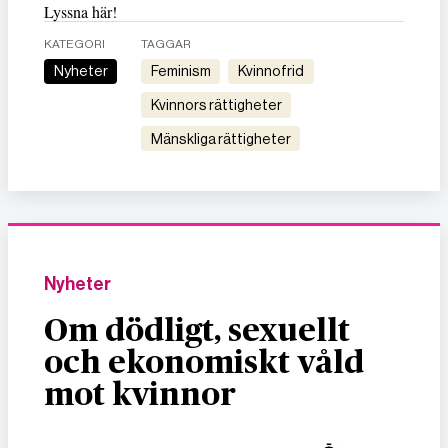
Lyssna här!
KATEGORI
TAGGAR
Nyheter
feminism
kvinnofrid
kvinnors rättigheter
mänskliga rättigheter
Nyheter
Om dödligt, sexuellt
och ekonomiskt våld
mot kvinnor