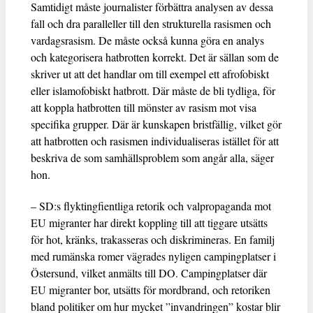
Samtidigt måste journalister förbättra analysen av dessa
fall och dra paralleller till den strukturella rasismen och
vardagsrasism. De måste också kunna göra en analys
och kategorisera hatbrotten korrekt. Det är sällan som de
skriver ut att det handlar om till exempel ett afrofobiskt
eller islamofobiskt hatbrott. Där måste de bli tydliga, för
att koppla hatbrotten till mönster av rasism mot visa
specifika grupper. Där är kunskapen bristfällig, vilket gör
att hatbrotten och rasismen individualiseras istället för att
beskriva de som samhällsproblem som angår alla, säger
hon.
– SD:s flyktingfientliga retorik och valpropaganda mot
EU migranter har direkt koppling till att tiggare utsätts
för hot, kränks, trakasseras och diskrimineras. En familj
med rumänska romer vägrades nyligen campingplatser i
Östersund, vilket anmälts till DO. Campingplatser där
EU migranter bor, utsätts för mordbrand, och retoriken
bland politiker om hur mycket ”invandringen” kostar blir