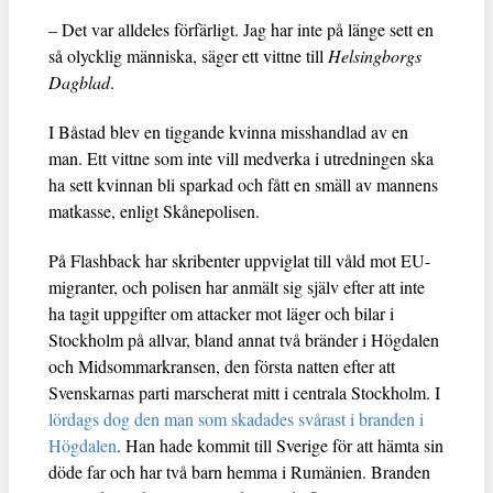
– Det var alldeles förfärligt. Jag har inte på länge sett en
så olycklig människa, säger ett vittne till
Helsingborgs
Dagblad
.
I Båstad blev en tiggande kvinna misshandlad av en
man. Ett vittne som inte vill medverka i utredningen ska
ha sett kvinnan bli sparkad och fått en smäll av mannens
matkasse, enligt Skånepolisen.
På Flashback har skribenter uppviglat till våld mot EU-
migranter, och polisen har anmält sig själv efter att inte
ha tagit uppgifter om attacker mot läger och bilar i
Stockholm på allvar, bland annat två bränder i Högdalen
och Midsommarkransen, den första natten efter att
Svenskarnas parti marscherat mitt i centrala Stockholm. I
lördags dog den man som skadades svårast i branden i
Högdalen
. Han hade kommit till Sverige för att hämta sin
döde far och har två barn hemma i Rumänien. Branden