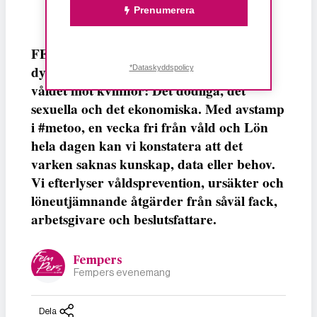
Prenumerera
FEMPERSPODDEN: I årets första podd
dyker vi ner i det ständigt lika aktuella
*Dataskyddspolicy
våldet mot kvinnor: Det dödliga, det
sexuella och det ekonomiska. Med avstamp
i #metoo, en vecka fri från våld och Lön
hela dagen kan vi konstatera att det
varken saknas kunskap, data eller behov.
Vi efterlyser våldsprevention, ursäkter och
löneutjämnande åtgärder från såväl fack,
arbetsgivare och beslutsfattare.
Fempers
Fempers evenemang
Dela