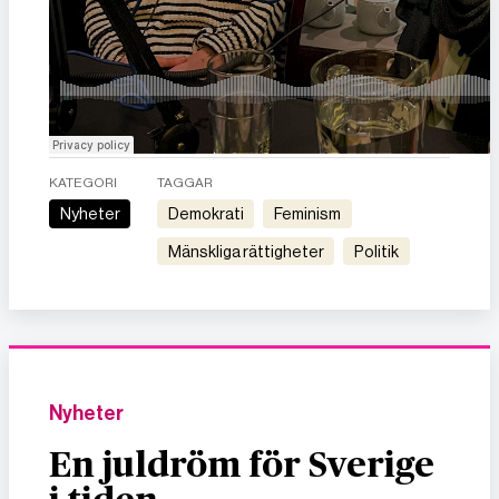
KATEGORI
TAGGAR
Nyheter
demokrati
feminism
mänskliga rättigheter
politik
Nyheter
En juldröm för Sverige