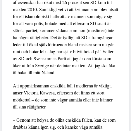
afrosvenskar har ökat med 26 procent sen SD kom till
makten 2010. Samtidigt vet vi att kvinnan som blev utsatt
för ett islamofobiskt hatbrott av mannen som utgav sig
för att vara polis, hotade med att eftersom SD snart är
största partiet, kommer sådana som hon (muslimer) inte
ha några rättigheter. Det är tydligt att SD:s framgångar
leder till ökad självförtroende bland rasister som nu går
runt och hotar folk. Jag har själv blivit hotad på Twitter
av SD och Svenskarnas Parti att jag är den första som
åker ut från Sverige när de intar makten. Att jag ska åka
tillbaka till mitt N-land.
Att uppmärksamma enskilda fall i medierna är viktigt,
anser Victoria Kawesa, eftersom det finns ett stort
mörkertal – de som inte vågar anmäla eller inte känner
till sina rättigheter.
– Genom att belysa de olika enskilda fallen, kan de som
drabbas känna igen sig, och kanske våga anmäla.