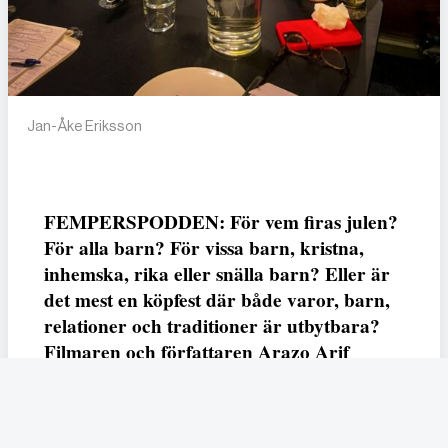
Jan-Åke Eriksson
FEMPERSPODDEN: För vem firas julen?
För alla barn? För vissa barn, kristna,
inhemska, rika eller snälla barn? Eller är
det mest en köpfest där både varor, barn,
relationer och traditioner är utbytbara?
Filmaren och författaren Arazo Arif
adresserar samtliga frågor i den första
svenska julfilmen ur ett migrantperspektiv
– En juldröm – som hade premiär i SVT