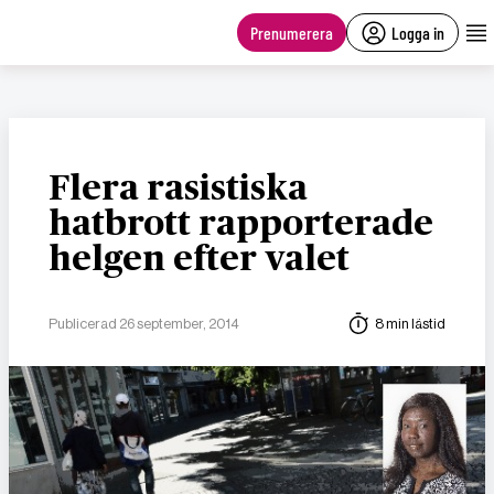
main
content
Prenumerera
Logga in
Flera rasistiska
hatbrott rapporterade
helgen efter valet
Publicerad 26 september, 2014
8 min lästid