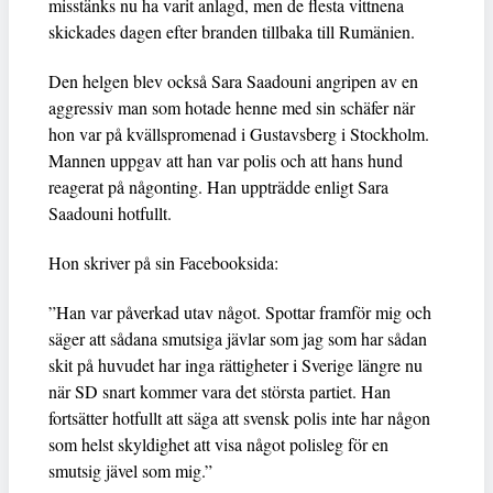
misstänks nu ha varit anlagd, men de flesta vittnena
skickades dagen efter branden tillbaka till Rumänien.
Den helgen blev också Sara Saadouni angripen av en
aggressiv man som hotade henne med sin schäfer när
hon var på kvällspromenad i Gustavsberg i Stockholm.
Mannen uppgav att han var polis och att hans hund
reagerat på någonting. Han uppträdde enligt Sara
Saadouni hotfullt.
Hon skriver på sin Facebooksida:
”Han var påverkad utav något. Spottar framför mig och
säger att sådana smutsiga jävlar som jag som har sådan
skit på huvudet har inga rättigheter i Sverige längre nu
när SD snart kommer vara det största partiet. Han
fortsätter hotfullt att säga att svensk polis inte har någon
som helst skyldighet att visa något polisleg för en
smutsig jävel som mig.”