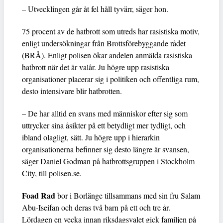
– Utvecklingen går åt fel håll tyvärr, säger hon.
75 procent av de hatbrott som utreds har rasistiska motiv,
enligt undersökningar från Brottsförebyggande rådet
(BRÅ). Enligt polisen ökar andelen anmälda rasistiska
hatbrott när det är valår. Ju högre upp rasistiska
organisationer placerar sig i politiken och offentliga rum,
desto intensivare blir hatbrotten.
– De har alltid en svans med människor efter sig som
uttrycker sina åsikter på ett betydligt mer tydligt, och
ibland olagligt, sätt. Ju högre upp i hierarkin
organisationerna befinner sig desto längre är svansen,
säger Daniel Godman på hatbrottsgruppen i Stockholm
City, till polisen.se.
Foad Rad
bor i Borlänge tillsammans med sin fru Salam
Abu-Iseifan och deras två barn på ett och tre år.
Lördagen en vecka innan riksdagsvalet gick familjen på