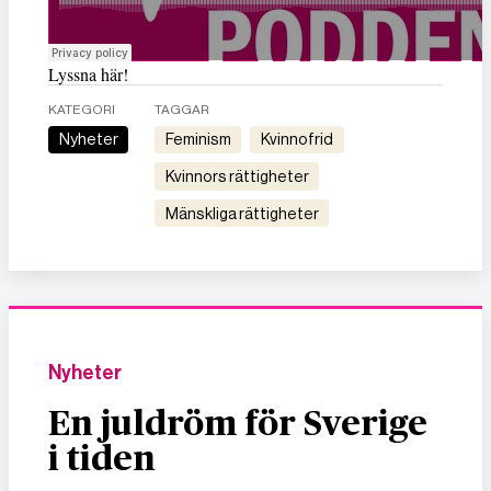
Lyssna här!
KATEGORI
TAGGAR
Nyheter
feminism
kvinnofrid
kvinnors rättigheter
mänskliga rättigheter
Nyheter
En juldröm för Sverige
i tiden