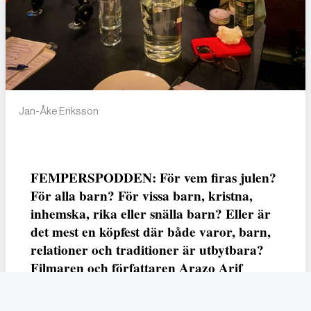
Jan-Åke Eriksson
FEMPERSPODDEN: För vem firas julen?
För alla barn? För vissa barn, kristna,
inhemska, rika eller snälla barn? Eller är
det mest en köpfest där både varor, barn,
relationer och traditioner är utbytbara?
Filmaren och författaren Arazo Arif
adresserar samtliga frågor i den första
svenska julfilmen ur ett migrantperspektiv