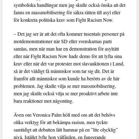
symboliska handlingar men jag skulle också önska att det
fanns en massmobilisering för säkra rätten till asyl eller
för konkreta politiska krav som Fight Racism Now.
– Det jag ser är att det ofta kommer tusentals personer på
motdemonstrationer när SD eller svenskarnas parti
samlas, men när man har en demonstration för asylrätt
eller när Fight Racism Now hade demo för att lyfta sina
krav eller när det var protester mot slavauktionen i Lund,
så är det väldigt få människor som tar sig dit. Det är
framför allt människor som kunde ha berörts av de här
problemen. Jag skulle vilja se mer massmobilisering,
men jag skulle också vilja se mer proaktivt arbete inte
bara reaktioner mot någonting.
Även om Veronica Palm höll med om att det behövs
olika verktyg för att bekämpa rasism, men tyckte
samtidigt att debatten lätt hamnar på en ”lite olycklig”
nivå. Istället lyfte hon välfärden, en fungerande