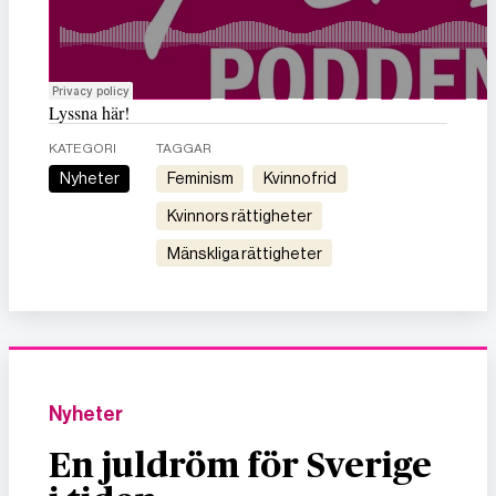
Lyssna här!
KATEGORI
TAGGAR
Nyheter
feminism
kvinnofrid
kvinnors rättigheter
mänskliga rättigheter
Nyheter
En juldröm för Sverige