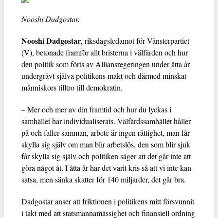
Nooshi Dadgostar.
Nooshi Dadgostar
, riksdagsledamot för Vänsterpartiet
(V), betonade framför allt bristerna i välfärden och hur
den politik som förts av Alliansregeringen under åtta år
undergrävt själva politikens makt och därmed minskat
människors tilltro till demokratin.
– Mer och mer av din framtid och hur du lyckas i
samhället har individualiserats. Välfärdssamhället håller
på och faller samman, arbete är ingen rättighet, man får
skylla sig själv om man blir arbetslös, den som blir sjuk
får skylla sig själv och politiken säger att det går inte att
göra något åt. I åtta år har det varit kris så att vi inte kan
satsa, men sänka skatter för 140 miljarder, det går bra.
Dadgostar anser att friktionen i politikens mitt försvunnit
i takt med att statsmannamässighet och finansiell ordning