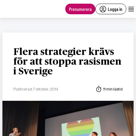
main
content
Prenumerera
Logga in
Flera strategier krävs
för att stoppa rasismen
i Sverige
Publicerad 7 oktober, 2014
11 min lästid