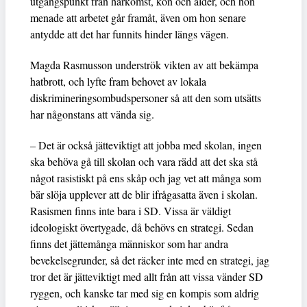
utgångspunkt från härkomst, kön och ålder, och hon
menade att arbetet går framåt, även om hon senare
antydde att det har funnits hinder längs vägen.
Magda Rasmusson underströk vikten av att bekämpa
hatbrott, och lyfte fram behovet av lokala
diskrimineringsombudspersoner så att den som utsätts
har någonstans att vända sig.
– Det är också jätteviktigt att jobba med skolan, ingen
ska behöva gå till skolan och vara rädd att det ska stå
något rasistiskt på ens skåp och jag vet att många som
bär slöja upplever att de blir ifrågasatta även i skolan.
Rasismen finns inte bara i SD. Vissa är väldigt
ideologiskt övertygade, då behövs en strategi. Sedan
finns det jättemånga människor som har andra
bevekelsegrunder, så det räcker inte med en strategi, jag
tror det är jätteviktigt med allt från att vissa vänder SD
ryggen, och kanske tar med sig en kompis som aldrig