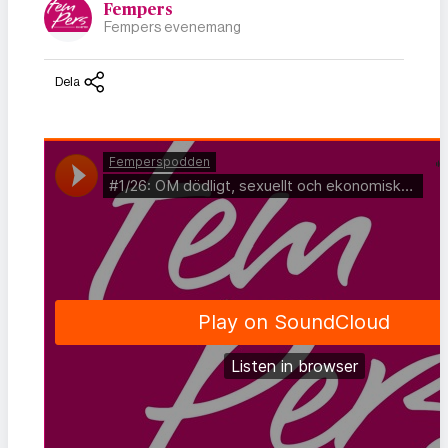
Fempers
Fempers evenemang
Dela