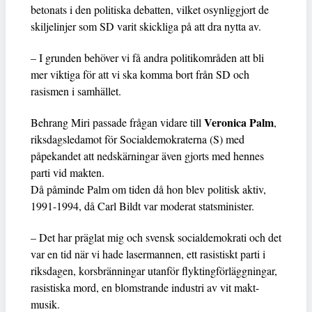
betonats i den politiska debatten, vilket osynliggjort de
skiljelinjer som SD varit skickliga på att dra nytta av.
– I grunden behöver vi få andra politikområden att bli
mer viktiga för att vi ska komma bort från SD och
rasismen i samhället.
Veronica Palm
Behrang Miri passade frågan vidare till
,
riksdagsledamot för Socialdemokraterna (S) med
påpekandet att nedskärningar även gjorts med hennes
parti vid makten.
Då påminde Palm om tiden då hon blev politisk aktiv,
1991-1994, då Carl Bildt var moderat statsminister.
– Det har präglat mig och svensk socialdemokrati och det
var en tid när vi hade lasermannen, ett rasistiskt parti i
riksdagen, korsbränningar utanför flyktingförläggningar,
rasistiska mord, en blomstrande industri av vit makt-
musik.