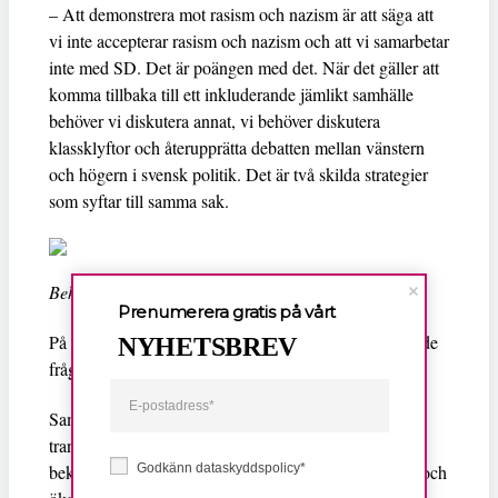
– Att demonstrera mot rasism och nazism är att säga att
vi inte accepterar rasism och nazism och att vi samarbetar
inte med SD. Det är poängen med det. När det gäller att
komma tillbaka till ett inkluderande jämlikt samhälle
behöver vi diskutera annat, vi behöver diskutera
klassklyftor och återupprätta debatten mellan vänstern
och högern i svensk politik. Det är två skilda strategier
som syftar till samma sak.
Behrang Miri.
Prenumerera gratis på vårt
På slutet ställde Behrang Miri tre snabba, något ledande
NYHETSBREV
frågor, som hela panelen svarade tveklöst ja på.
Samtliga lovade att driva att avskaffandet av den
transatlantiska slavhandeln ska bli en allmän högtid,
Godkänn dataskyddspolicy*
bekämpa islamofobi och afrofobi internt i sina partier och