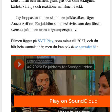
konsumism och måsten, gran, gris och otillräcklighet,
kärlek, välvilja och reaktionerna filmen väckt.
— Jag hoppas att filmen ska bli en julklassiker, säger
Arazo Arif om En juldröm som beskrivits som den första
svenska julfilmen ur ett migrantperspektiv.
Filmen ligger på
SVT Play
, som minst till 2027, och du
hör hela samtalet här, men du kan också
se samtalet här.