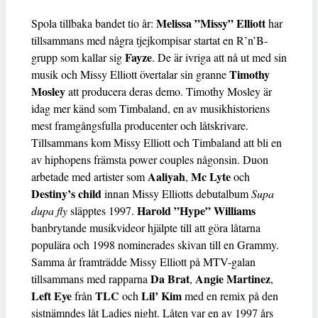
Melissa ”Missy” Elliott
Spola tillbaka bandet tio år:
har
tillsammans med några tjejkompisar startat en R’n’B-
Fayze
grupp som kallar sig
. De är ivriga att nå ut med sin
Timothy
musik och Missy Elliott övertalar sin granne
Mosley
att producera deras demo. Timothy Mosley är
idag mer känd som Timbaland, en av musikhistoriens
mest framgångsfulla producenter och låtskrivare.
Tillsammans kom Missy Elliott och Timbaland att bli en
av hiphopens främsta power couples någonsin. Duon
Aaliyah
Mc Lyte
arbetade med artister som
,
och
Destiny’s child
innan Missy Elliotts debutalbum
Supa
Harold ”Hype” Williams
dupa fly
släpptes 1997.
banbrytande musikvideor hjälpte till att göra låtarna
populära och 1998 nominerades skivan till en Grammy.
Samma år framträdde Missy Elliott på MTV-galan
Da Brat
Angie Martinez
tillsammans med rapparna
,
,
Left Eye
TLC
Lil’ Kim
från
och
med en remix på den
sistnämndes låt Ladies night. Låten var en av 1997 års