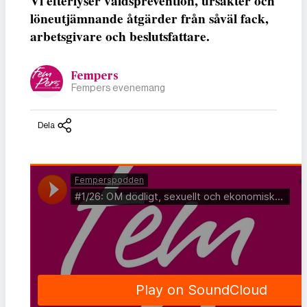
Vi efterlyser våldsprevention, ursäkter och
löneutjämnande åtgärder från såväl fack,
arbetsgivare och beslutsfattare.
Fempers
Fempers evenemang
Dela