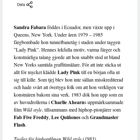
Dela
Sandra Fabara
föddes i Ecuador, men växte upp i
Queens, New York. Under åren 1979 – 1985
färgbombade hon tunnelbanetåg i staden under taggen
”Lady Pink”. Hennes lekfulla motiv, varma färger och
konstnärliga talang gjorde att hon snabbt stod ut bland
New Yorks samtida graffitimålare. För att inte sticka ut
Lady Pink
allt för mycket klädde
till en början ofta ut
sig till kille. Som tjej blev hon inte sällan misskrediterad
och hade svårt att övertyga folk om att hon verkligen var
konstnären bakom sina verk. 1983 dök hon upp som en
Charlie Ahearn
av huvudrollerna i
s uppmärksammade
film
Wild style
, tillsammans med hiphop-pionjärer som
Fab Five Freddy
Lee Quiñones
Grandmaster
,
och
Flash
.
Trailer för hiphopfilmen Wild style (1983).