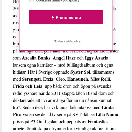
Nicki Minaj
Bränn BH:n. Men när
gav sig in i leken
Godkänn dataskyddspolicy*
2010 med en rad hitlåtar var det längesedan låtar gjorda
av kvinnliga rappare senast hade toppat listorna. Med
Prenumerera
rosa hår, popuppblandade melodier och ett tajt flow
gjorde Nicki Minaj och albumet
Pink friday
supersuccé
och öppnade upp för en ny våg av kvinnliga
*Dataskyddspolicy
hiphopartister. Till en början dök de upp som inhoppare
på manliga kollegors låtar, men efter ett tag kunde artister
Azealia Banks
Angel Haze
Iggy Azaela
som
,
och
lansera egna karriärer – med fullängdsalbum och egna
Syster Sol
hitlåtar. Här i Sverige öppnade
, tillsammans
Serengeti
Etzia
Cleo
Hanouneh
Miss Relli
med
,
,
,
,
,
Frida och Leia
, upp både öron och ögon på svenska
radiolyssnare när de 2011 släppte låten Bland dom och
deklarerade att ”vi är många fler än du nånsin kunnat
Linda
tro”. Sedan dess har vi kunnat bekanta oss med
Pira
Lilla Namo
via en sexdelad tv-serie på SVT, fått se
Femtastic
prisas på P3 Guld-galan och peppats av
s
arbete för att skapa utrymme för kvinnliga aktörer inom