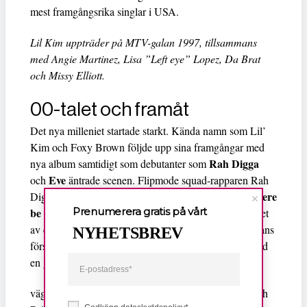
mest framgångsrika singlar i USA.
Lil Kim uppträder på MTV-galan 1997, tillsammans
med Angie Martinez, Lisa ”Left eye” Lopez, Da Brat
och Missy Elliott.
00-talet och framåt
Det nya milleniet startade starkt. Kända namn som Lil’
Kim och Foxy Brown följde upp sina framgångar med
Rah Digga
nya album samtidigt som debutanter som
Eve
och
äntrade scenen. Flipmode squad-rapparen Rah
Let there
Digga hyllades för sina välsnickrade texter och
be Eve
Prenumerera gratis på vårt
… Ruff Ryders first lady blev det tredje albumet
av en kvinnlig rapartist att göra entré på Billboard-listans
NYHETSBREV
förstaplats. I Sverige belönades stjärnskottet Feven med
en grammis för sitt album Hela
vägen ut­ som innehöll låtar som Dom tio budorden och