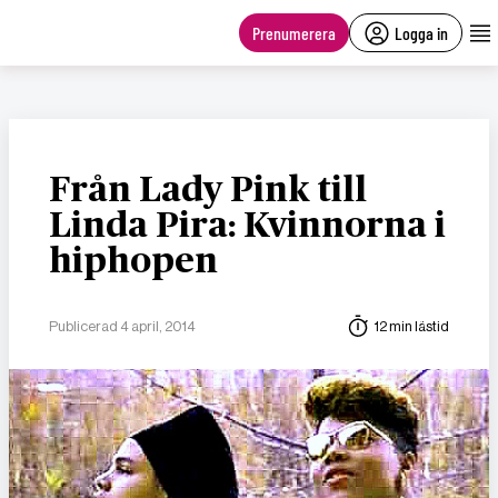
main
content
Prenumerera
Logga in
Från Lady Pink till
Linda Pira: Kvinnorna i
hiphopen
Publicerad 4 april, 2014
12 min lästid