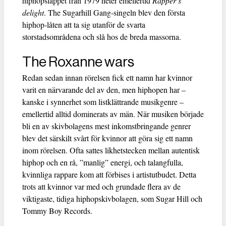
hiphopsläppet från 1979 heter emellertid
Rapper’s
delight
. The Sugarhill Gang-singeln blev den första
hiphop-låten att ta sig utanför de svarta
storstadsområdena och slå hos de breda massorna.
The Roxanne wars
Redan sedan innan rörelsen fick ett namn har kvinnor
varit en närvarande del av den, men hiphopen har –
kanske i synnerhet som listklättrande musikgenre –
emellertid alltid dominerats av män. När musiken började
bli en av skivbolagens mest inkomstbringande genrer
blev det särskilt svårt för kvinnor att göra sig ett namn
inom rörelsen. Ofta sattes likhetstecken mellan autentisk
hiphop och en rå, ”manlig” energi, och talangfulla,
kvinnliga rappare kom att förbises i artistutbudet. Detta
trots att kvinnor var med och grundade flera av de
viktigaste, tidiga hiphopskivbolagen, som Sugar Hill och
Tommy Boy Records.