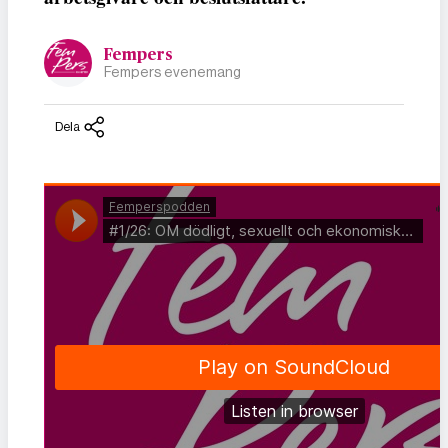
Fempers
Fempers evenemang
Dela