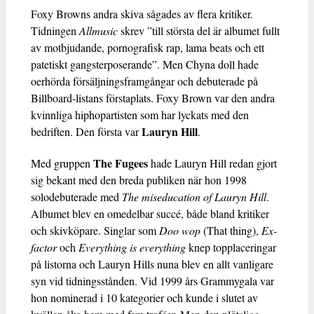
Foxy Browns andra skiva sågades av flera kritiker.
Tidningen
Allmusic
skrev ”till största del är albumet fullt
av motbjudande, pornografisk rap, lama beats och ett
patetiskt gangsterposerande”. Men Chyna doll hade
oerhörda försäljningsframgångar och debuterade på
Billboard-listans förstaplats. Foxy Brown var den andra
kvinnliga hiphopartisten som har lyckats med den
Lauryn Hill
bedriften. Den första var
.
The Fugees
Med gruppen
hade Lauryn Hill redan gjort
sig bekant med den breda publiken när hon 1998
solodebuterade med
The miseducation of Lauryn Hill
.
Albumet blev en omedelbar succé, både bland kritiker
och skivköpare. Singlar som
Doo wop
(That thing),
Ex-
factor
och
Everything is everything
knep topplaceringar
på listorna och Lauryn Hills nuna blev en allt vanligare
syn vid tidningsstånden. Vid 1999 års Grammygala var
hon nominerad i 10 kategorier och kunde i slutet av