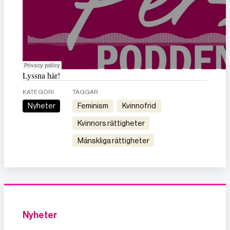
Lyssna här!
KATEGORI
TAGGAR
Nyheter
feminism
kvinnofrid
kvinnors rättigheter
mänskliga rättigheter
Nyheter