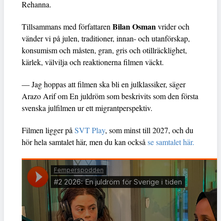
Rehanna.
Bilan Osman
Tillsammans med författaren
vrider och
vänder vi på julen, traditioner, innan- och utanförskap,
konsumism och måsten, gran, gris och otillräcklighet,
kärlek, välvilja och reaktionerna filmen väckt.
— Jag hoppas att filmen ska bli en julklassiker, säger
Arazo Arif om En juldröm som beskrivits som den första
svenska julfilmen ur ett migrantperspektiv.
Filmen ligger på
SVT Play
, som minst till 2027, och du
hör hela samtalet här, men du kan också
se samtalet här.