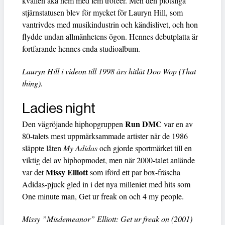
kvällen åka hem med fem troféer. Men den plötsliga
stjärnstatusen blev för mycket för Lauryn Hill, som
vantrivdes med musikindustrin och kändislivet, och hon
flydde undan allmänhetens ögon. Hennes debutplatta är
fortfarande hennes enda studioalbum.
Lauryn Hill i videon till 1998 års hitlåt Doo Wop (That
thing).
Ladies night
Run DMC
Den vägröjande hiphopgruppen
var en av
80-talets mest uppmärksammade artister när de 1986
släppte låten
My Adidas
och gjorde sportmärket till en
viktig del av hiphopmodet, men när 2000-talet anlände
Missy Elliott
var det
som iförd ett par box-fräscha
Adidas-pjuck gled in i det nya milleniet med hits som
One minute man, Get ur freak on och 4 my people.
Missy ”Misdemeanor” Elliott: Get ur freak on (2001)