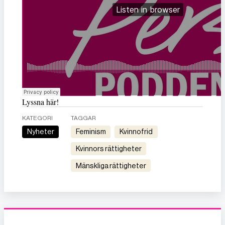
Lyssna här!
KATEGORI
TAGGAR
Nyheter
feminism
kvinnofrid
kvinnors rättigheter
mänskliga rättigheter