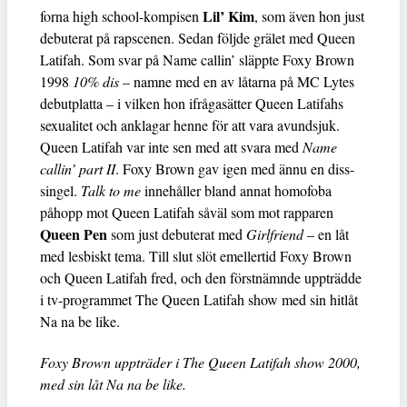
Lil’ Kim
forna high school-kompisen
, som även hon just
debuterat på rapscenen. Sedan följde grälet med Queen
Latifah. Som svar på Name callin’ släppte Foxy Brown
1998
10% dis
– namne med en av låtarna på MC Lytes
debutplatta – i vilken hon ifrågasätter Queen Latifahs
sexualitet och anklagar henne för att vara avundsjuk.
Queen Latifah var inte sen med att svara med
Name
callin’ part II
. Foxy Brown gav igen med ännu en diss-
singel.
Talk to me
innehåller bland annat homofoba
påhopp mot Queen Latifah såväl som mot rapparen
Queen Pen
som just debuterat med
Girlfriend
– en låt
med lesbiskt tema. Till slut slöt emellertid Foxy Brown
och Queen Latifah fred, och den förstnämnde uppträdde
i tv-programmet The Queen Latifah show med sin hitlåt
Na na be like.
Foxy Brown uppträder i The Queen Latifah show 2000,
med sin låt Na na be like.