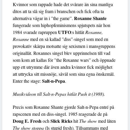
Kvinnor som rappade hade det svårare än sina manliga
ditos att ta slå sig fram i branschen och fick ofta ta
Roxanne Shante
alternativa vägar in i ”the game”.
fungerade som hiphopfeminismens spjutspets när hon
UTFO
1984 svarade rapruppen
:s hitlåt
Roxanne,
Roxanne
med en så kallad ”diss”-singel som med en
provokativ skärpa motsatte sig sexismen i mansgruppens
originallåt. Roxannes singel blev upprinnelsen till vad
som kom att kallas för ”the Roxanne wars” och öppnade
upp ett utrymme där även andra kvinnor fick möjlighet
att uttrycka sitt missnöje, såväl som sina egna önskemål.
Salt-n-Pepa
Enter the stage:
.
Musikvideon till Salt-n-Pepas hitlåt Push it (1988).
Precis som Roxanne Shante gjorde Salt-n-Pepa entré på
rapscenen med en diss-singel. 1985 reagerade de på
Doug E. Fresh
Slick Ricks
och
hit
The show
med låten
The show stoppa
(Is stupid fresh). Tillsammans med