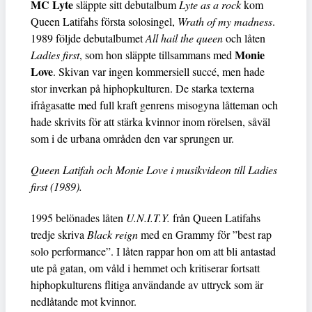
MC Lyte
släppte sitt debutalbum
Lyte as a rock
kom
Queen Latifahs första solosingel,
Wrath of my madness
.
1989 följde debutalbumet
All hail the queen
och låten
Monie
Ladies first
, som hon släppte tillsammans med
Love
. Skivan var ingen kommersiell succé, men hade
stor inverkan på hiphopkulturen. De starka texterna
ifrågasatte med full kraft genrens misogyna låtteman och
hade skrivits för att stärka kvinnor inom rörelsen, såväl
som i de urbana områden den var sprungen ur.
Queen Latifah och Monie Love i musikvideon till Ladies
first (1989).
1995 belönades låten
U.N.I.T.Y.
från Queen Latifahs
tredje skriva
Black reign
med en Grammy för ”best rap
solo performance”. I låten rappar hon om att bli antastad
ute på gatan, om våld i hemmet och kritiserar fortsatt
hiphopkulturens flitiga användande av uttryck som är
nedlåtande mot kvinnor.