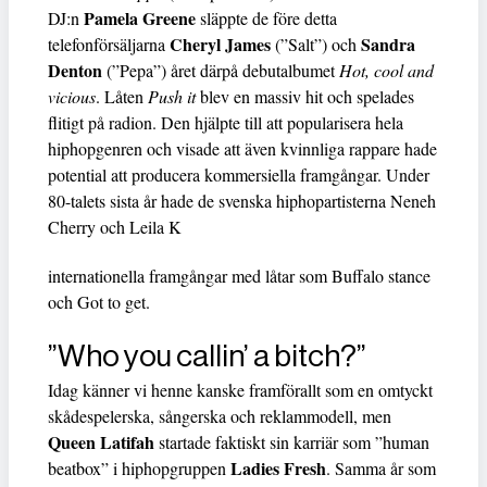
Pamela Greene
DJ:n
släppte de före detta
Cheryl James
Sandra
telefonförsäljarna
(”Salt”) och
Denton
(”Pepa”) året därpå debutalbumet
Hot, cool and
vicious
. Låten
Push it
blev en massiv hit och spelades
flitigt på radion. Den hjälpte till att popularisera hela
hiphopgenren och visade att även kvinnliga rappare hade
potential att producera kommersiella framgångar. Under
80-­talets sista år hade de svenska hiphopartisterna Neneh
Cherry och Leila K
internationella framgångar med låtar som Buffalo stance
och Got to get.
”Who you callin’ a bitch?”
Idag känner vi henne kanske framförallt som en omtyckt
skådespelerska, sångerska och reklammodell, men
Queen Latifah
startade faktiskt sin karriär som ”human
Ladies Fresh
beatbox” i hiphopgruppen
. Samma år som