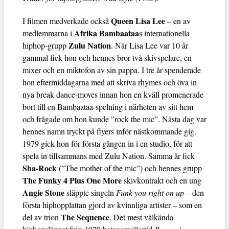
Queen Lisa Lee
I filmen medverkade också
– en av
Afrika Bambaataa
medlemmarna i
s internationella
Zulu Nation
hiphop-grupp
. När Lisa Lee var 10 år
gammal fick hon och hennes bror två skivspelare, en
mixer och en miktofon av sin pappa. I tre år spenderade
hon eftermiddagarna med att skriva rhymes och öva in
nya break dance-moves innan hon en kväll promenerade
bort till en Bambaataa-spelning i närheten av sitt hem
och frågade om hon kunde ”rock the mic”. Nästa dag var
hennes namn tryckt på flyers inför nästkommande gig.
1979 gick hon för första gången in i en studio, för att
spela in tillsammans med Zulu Nation. Samma år fick
Sha-Rock
(”The mother of the mic”) och hennes grupp
The Funky 4 Plus One More
skivkontrakt och en ung
Angie Stone
släppte singeln
Funk you right on up
– den
första hiphopplattan gjord av kvinnliga artister – som en
The Sequence
del av trion
. Det mest välkända