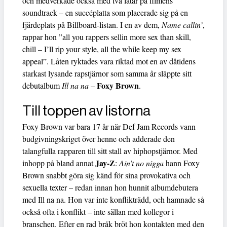
och medverkade också med två låtar på filmens
soundtrack – en succéplatta som placerade sig på en
fjärdeplats på Billboard-listan. I en av dem,
Name callin’
,
rappar hon ”all you rappers sellin more sex than skill,
chill – I’ll rip your style, all the while keep my sex
appeal”. Låten ryktades vara riktad mot en av dåtidens
starkast lysande rapstjärnor som samma år släppte sitt
Foxy Brown
debutalbum
Ill na na
–
.
Till toppen av listorna
Foxy Brown var bara 17 år när Def Jam Records vann
budgivningskriget över henne och adderade den
talangfulla rapparen till sitt stall av hiphopstjärnor. Med
Jay-Z
inhopp på bland annat
:
Ain’t no nigga
hann Foxy
Brown snabbt göra sig känd för sina provokativa och
sexuella texter – redan innan hon hunnit albumdebutera
med Ill na na. Hon var inte konflikträdd, och hamnade så
också ofta i konflikt – inte sällan med kollegor i
branschen. Efter en rad bråk bröt hon kontakten med den