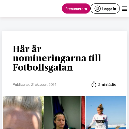
main
content
Prenumerera
Logga in
Här är
nomineringarna till
Fotbollsgalan
Publicerad 21 oktober, 2014
2 min lästid