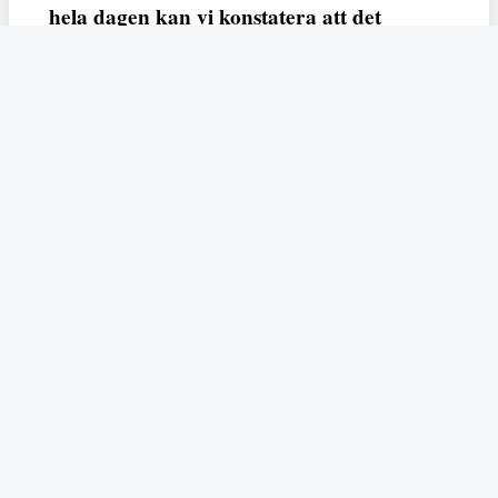
hela dagen kan vi konstatera att det
varken saknas kunskap, data eller behov.
Vi efterlyser våldsprevention, ursäkter och
löneutjämnande åtgärder från såväl fack,
arbetsgivare och beslutsfattare.
Fempers
Fempers evenemang
Dela