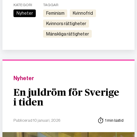
KATEGORI
TAGGAR
Nyheter
feminism
kvinnofrid
kvinnors rättigheter
mänskliga rättigheter
Nyheter
En juldröm för Sverige
i tiden
Publicerad 10 januari, 2026
1 min lästid