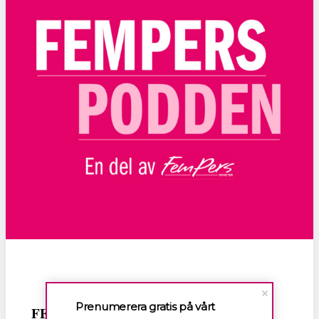
Prenumerera gratis på vårt
FEMPERSPODDEN: I årets första podd