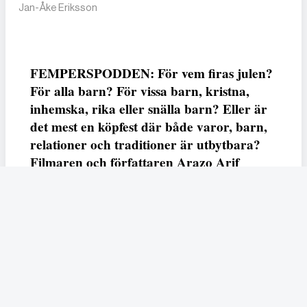
Jan-Åke Eriksson
FEMPERSPODDEN: För vem firas julen?
För alla barn? För vissa barn, kristna,
inhemska, rika eller snälla barn? Eller är
det mest en köpfest där både varor, barn,
relationer och traditioner är utbytbara?
Filmaren och författaren Arazo Arif
adresserar samtliga frågor i den första
svenska julfilmen ur ett migrantperspektiv
– En juldröm – som hade premiär i SVT
23 december.
Fempers
Fempers evenemang