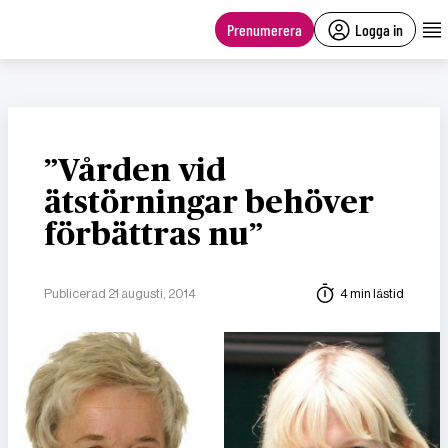
main
content
Prenumerera
Logga in
”Vården vid
ätstörningar behöver
förbättras nu”
Publicerad 21 augusti, 2014
4 min lästid