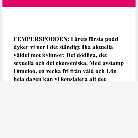
FEMPERSPODDEN: I årets första podd
dyker vi ner i det ständigt lika aktuella
våldet mot kvinnor: Det dödliga, det
sexuella och det ekonomiska. Med avstamp
i #metoo, en vecka fri från våld och Lön
hela dagen kan vi konstatera att det
varken saknas kunskap, data eller behov.
Vi efterlyser våldsprevention, ursäkter och
löneutjämnande åtgärder från såväl fack,
arbetsgivare och beslutsfattare.
Fempers
Fempers evenemang