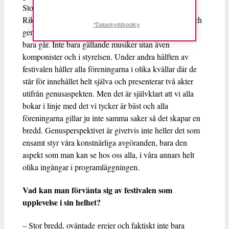
Stockholm som har blivit paraplyorganisationen.
Riktlinjerna är att vi vill ha en spridning över genrer och
*Dataskyddspolicy
genusaspekten, att det är 50/50 så långt det någonsin
bara går. Inte bara gällande musiker utan även
komponister och i styrelsen. Under andra hälften av
festivalen håller alla föreningarna i olika kvällar där de
står för innehållet helt själva och presenterar två akter
utifrån genusaspekten. Men det är självklart att vi alla
bokar i linje med det vi tycker är bäst och alla
föreningarna gillar ju inte samma saker så det skapar en
bredd. Genusperspektivet är givetvis inte heller det som
ensamt styr våra konstnärliga avgöranden, bara den
aspekt som man kan se hos oss alla, i våra annars helt
olika ingångar i programläggningen.
Vad kan man förvänta sig av festivalen som
upplevelse i sin helhet?
– Stor bredd, oväntade grejer och faktiskt inte bara