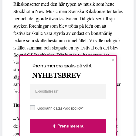
Rikskonserter med den här typen av musik som hette
Stockholm New Music men Svenska Rikskonserter lades
ner och det gjorde även festivalen. Då gick sex till sju
stycken föreningar som blev trötta på idén om att
festivaler skulle vara styrda av endast en konstnärlig
ledare som skulle bestämma innehållet. Vi ville och gick
istället samman och skapade en ny festival och det blev
Sound Of Stockholm. Där kunde vi bestämma det
konstnärliga innehållet, tillsammans. Det är därför vår
Prenumerera gratis på vårt
struktur skapar en bredd då vi alla har lika mycket att
NYHETSBREV
säga till om. Föreningarna sitter i programrådet och
samtliga föreningarna arrangerar även sina kvällar under
festivaldagarna.
Hur har ni tänkt kring era bokningar?
Godkänn dataskyddspolicy*
– Vi har ett programråd där det sitter personer från alla
de olika medverkande föreningarna som bestämmer ett
Prenumerera
gemensamt program som kureras från själva Sound Of