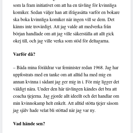
som la fram initiativet om att ha en tävling för kvinnliga
komiker. Sedan väljer han att ifrågasätta varför en bokare
ska boka kvinnliga komiker när ingen vill se dem. Det
känns inte trovärdigt. Att jag valde att medverka från
början handlade om att jag ville säkerställa att allt gick
okej till, och jag ville verka som stöd för deltagarna.
Varför då?
– Båda mina föräldrar var feminister redan 1968. Jag har
uppfostrats med en tanke om att alltid ha med mig en
annan kvinna i sådant jag ger mig in i. För mig ligger det
väldigt nära. Under den här tävlingen kändes det bra att
coacha tjejerna. Jag gjorde allt ideellt och det handlar om
min kvinnokamp helt enkelt. Att alltid stötta tjejer såsom
jag själv hade velat bli stöttad när jag var ny.
Vad hände sen?