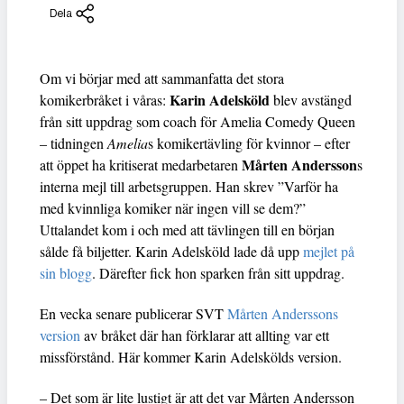
Dela
Om vi börjar med att sammanfatta det stora
Karin Adelsköld
komikerbråket i våras:
blev avstängd
från sitt uppdrag som coach för Amelia Comedy Queen
– tidningen
Amelia
s komikertävling för kvinnor – efter
Mårten Andersson
att öppet ha kritiserat medarbetaren
s
interna mejl till arbetsgruppen. Han skrev ”Varför ha
med kvinnliga komiker när ingen vill se dem?”
Uttalandet kom i och med att tävlingen till en början
sålde få biljetter. Karin Adelsköld lade då upp
mejlet på
sin blogg
. Därefter fick hon sparken från sitt uppdrag.
En vecka senare publicerar SVT
Mårten Anderssons
version
av bråket där han förklarar att allting var ett
missförstånd. Här kommer Karin Adelskölds version.
– Det som är lite lustigt är att det var Mårten Andersson