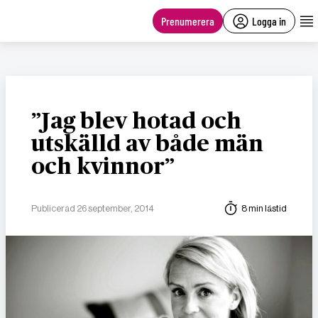
main
content
Prenumerera
Logga in
”Jag blev hotad och
utskälld av både män
och kvinnor”
Publicerad 26 september, 2014
8 min lästid