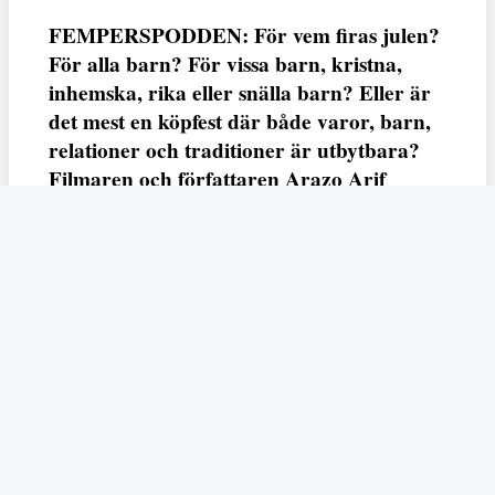
FEMPERSPODDEN: För vem firas julen?
För alla barn? För vissa barn, kristna,
inhemska, rika eller snälla barn? Eller är
det mest en köpfest där både varor, barn,
relationer och traditioner är utbytbara?
Filmaren och författaren Arazo Arif
adresserar samtliga frågor i den första
svenska julfilmen ur ett migrantperspektiv
– En juldröm – som hade premiär i SVT
23 december.
Fempers
Fempers evenemang
Dela