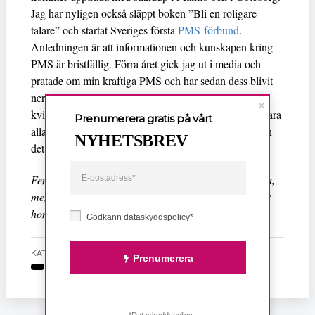
Jag har nyligen också släppt boken ”Bli en roligare
talare” och startat Sveriges första
PMS-förbund
.
Anledningen är att informationen och kunskapen kring
PMS är bristfällig. Förra året gick jag ut i media och
pratade om min kraftiga PMS och har sedan dess blivit
nerringd och fullkomligt mejlbombad av framförallt
kvinnor som vill ha hjälp. Jag har inte möjlighet att svara
Prenumerera gratis på vårt
alla så ett PMS-förbund behövs verkligen. Jag ser även
NYHETSBREV
det som ett steg i min kvinnokamp.
Feministiskt Perspektiv har kontaktat tidningen Amelia,
men chefredaktör
Åsa Lundegård
säger på telefon att
hon inte vill ge några kommentarer.
Godkänn dataskyddspolicy*
KATEGORI
Prenumerera