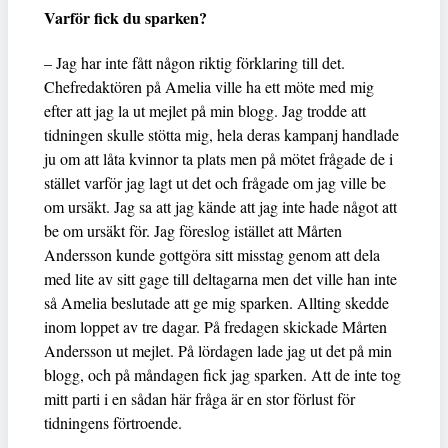
Varför fick du sparken?
– Jag har inte fått någon riktig förklaring till det.
Chefredaktören på Amelia ville ha ett möte med mig
efter att jag la ut mejlet på min blogg. Jag trodde att
tidningen skulle stötta mig, hela deras kampanj handlade
ju om att låta kvinnor ta plats men på mötet frågade de i
stället varför jag lagt ut det och frågade om jag ville be
om ursäkt. Jag sa att jag kände att jag inte hade något att
be om ursäkt för. Jag föreslog istället att Mårten
Andersson kunde gottgöra sitt misstag genom att dela
med lite av sitt gage till deltagarna men det ville han inte
så Amelia beslutade att ge mig sparken. Allting skedde
inom loppet av tre dagar. På fredagen skickade Mårten
Andersson ut mejlet. På lördagen lade jag ut det på min
blogg, och på måndagen fick jag sparken. Att de inte tog
mitt parti i en sådan här fråga är en stor förlust för
tidningens förtroende.