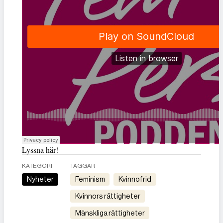
Lyssna här!
KATEGORI
TAGGAR
Nyheter
feminism
kvinnofrid
kvinnors rättigheter
mänskliga rättigheter