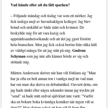
Vad hände efter att du fått sparken?
– Följande måndag och tisdag var som ett mörker. Jag
fick taskiga mejl av huvudsakligen kolleger. Jag blev
hotad och utskälld av både män och kvinnor. De
beskyllde mig för att vara kaxig och
uppmärksamhetssökande och att det jag gjort förstört
hela branschen. Men jag fick också beröm från olika håll
Gudrun
av väldigt många för att jag stått på mig.
Schyman
som jag inte alls känner hörde av sig och
stöttade mig.
Mårten Andersson skriver när han vill förklara sig ”Man
har ju ofta en helt annan ton i vanliga mejl än vad man
har om man ska skriva en debattartikel. Oavsett detta, om
jag hade tänkt efter några sekunder innan jag tryckte på
”send” så hade mitt ordval självklart inte varit: ”Varför
ska en bokare boka kvinnliga komiker när ingen vill se
dem??” Han skriver också att han vill få fram fler