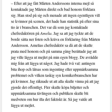
– Efter att jag fått Mårten Anderssons interna mejl så
kontaktade jag Mårten direkt och bad honom förklara
sig. Han stod på sig och menade att ingen egentligen vill
se kvinnor på scenen, det hade han statistik på efter sina
tio år i branschen. Det var då som jag kontaktade
chefredaktören på
Amelia
. Jag sa att jag tyckte att de
borde sätta ner foten och kräva en förklaring från Mårten
Andersson. Amelias chefredaktör sa då att de skulle
prata med honom och på samma gång berättade jag att
jag ville lägga ut mejlet på min egen blogg. De avrådde
mig från att lägga ut något. Jag hade två val: antingen
bita ihop och låtsas som ingenting eller uppmärksamma
problemet och vilken taskig syn komikerbranschen har
på kvinnor. Jag räknade ut att alla skulle vinna på att jag
gjorde det offentligt. Fler skulle köpa biljetter och
uppmärksamma tävlingen och publiken skulle bli
medveten om hur illa det faktiskt är. Så jag valde att
lägga ut mejlet.