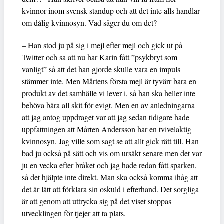
kvinnor inom svensk standup och att det inte alls handlar
om dålig kvinnosyn. Vad säger du om det?
– Han stod ju på sig i mejl efter mejl och gick ut på
Twitter och sa att nu har Karin fått ”psykbryt som
vanligt” så att det han gjorde skulle vara en impuls
stämmer inte. Men Mårtens första mejl är tyvärr bara en
produkt av det samhälle vi lever i, så han ska heller inte
behöva bära all skit för evigt. Men en av anledningarna
att jag antog uppdraget var att jag sedan tidigare hade
uppfattningen att Mårten Andersson har en tvivelaktig
kvinnosyn. Jag ville som sagt se att allt gick rätt till. Han
bad ju också på sätt och vis om ursäkt senare men det var
ju en vecka efter bråket och jag hade redan fått sparken,
så det hjälpte inte direkt. Man ska också komma ihåg att
det är lätt att förklara sin oskuld i efterhand. Det sorgliga
är att genom att uttrycka sig på det viset stoppas
utvecklingen för tjejer att ta plats.