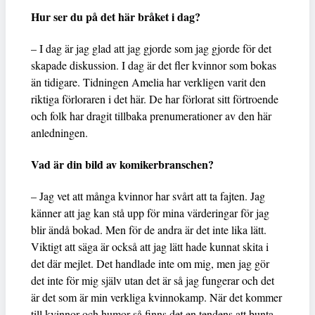
Hur ser du på det här bråket i dag?
– I dag är jag glad att jag gjorde som jag gjorde för det
skapade diskussion. I dag är det fler kvinnor som bokas
än tidigare. Tidningen Amelia har verkligen varit den
riktiga förloraren i det här. De har förlorat sitt förtroende
och folk har dragit tillbaka prenumerationer av den här
anledningen.
Vad är din bild av komikerbranschen?
– Jag vet att många kvinnor har svårt att ta fajten. Jag
känner att jag kan stå upp för mina värderingar för jag
blir ändå bokad. Men för de andra är det inte lika lätt.
Viktigt att säga är också att jag lätt hade kunnat skita i
det där mejlet. Det handlade inte om mig, men jag gör
det inte för mig själv utan det är så jag fungerar och det
är det som är min verkliga kvinnokamp. När det kommer
till kvinnor och humor så finns det en tendens att bunta