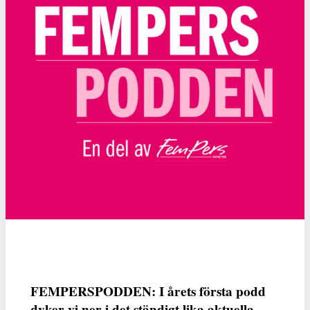
FEMPERSPODDEN: I årets första podd
dyker vi ner i det ständigt lika aktuella