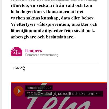
i #metoo, en vecka fri från våld och Lön
hela dagen kan vi konstatera att det
varken saknas kunskap, data eller behov.
Vi efterlyser våldsprevention, ursäkter och
löneutjämnande åtgärder från såväl fack,
arbetsgivare och beslutsfattare.
Fempers
Fempers evenemang
Dela