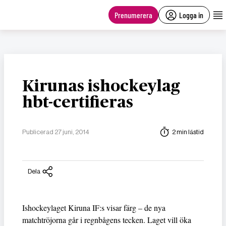
main
content
Prenumerera
Logga in
Kirunas ishockeylag
hbt-certifieras
Publicerad 27 juni, 2014
2 min lästid
Dela
Ishockeylaget Kiruna IF:s visar färg – de nya
matchtröjorna går i regnbågens tecken. Laget vill öka