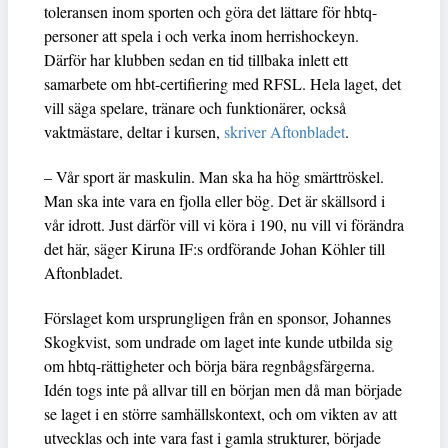
toleransen inom sporten och göra det lättare för hbtq-
personer att spela i och verka inom herrishockeyn.
Därför har klubben sedan en tid tillbaka inlett ett
samarbete om hbt-certifiering med RFSL. Hela laget, det
vill säga spelare, tränare och funktionärer, också
vaktmästare, deltar i kursen,
skriver Aftonbladet
.
– Vår sport är maskulin. Man ska ha hög smärttröskel.
Man ska inte vara en fjolla eller bög. Det är skällsord i
vår idrott. Just därför vill vi köra i 190, nu vill vi förändra
det här, säger Kiruna IF:s ordförande Johan Köhler till
Aftonbladet.
Förslaget kom ursprungligen från en sponsor, Johannes
Skogkvist, som undrade om laget inte kunde utbilda sig
om hbtq-rättigheter och börja bära regnbågsfärgerna.
Idén togs inte på allvar till en början men då man började
se laget i en större samhällskontext, och om vikten av att
utvecklas och inte vara fast i gamla strukturer, började