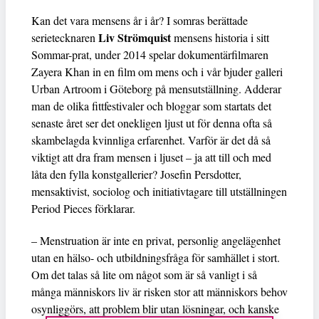
Kan det vara mensens år i år? I somras berättade
Liv Strömquist
serietecknaren
mensens historia i sitt
Sommar-prat, under 2014 spelar dokumentärfilmaren
Zayera Khan in en film om mens och i vår bjuder galleri
Urban Artroom i Göteborg på mensutställning. Adderar
man de olika fittfestivaler och bloggar som startats det
senaste året ser det onekligen ljust ut för denna ofta så
skambelagda kvinnliga erfarenhet. Varför är det då så
viktigt att dra fram mensen i ljuset – ja att till och med
låta den fylla konstgallerier? Josefin Persdotter,
mensaktivist, sociolog och initiativtagare till utställningen
Period Pieces förklarar.
– Menstruation är inte en privat, personlig angelägenhet
utan en hälso- och utbildningsfråga för samhället i stort.
Om det talas så lite om något som är så vanligt i så
många människors liv är risken stor att människors behov
osynliggörs, att problem blir utan lösningar, och kanske