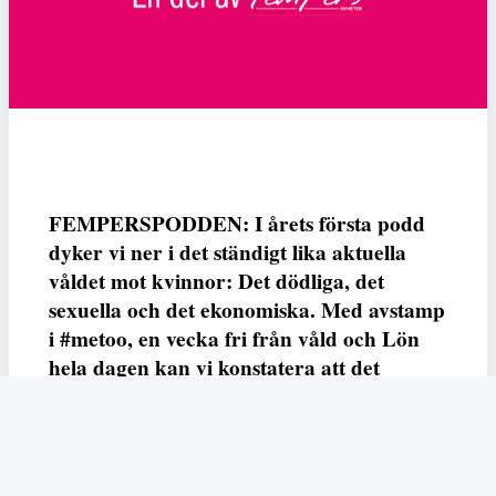
FEMPERSPODDEN: I årets första podd
dyker vi ner i det ständigt lika aktuella
våldet mot kvinnor: Det dödliga, det
sexuella och det ekonomiska. Med avstamp
i #metoo, en vecka fri från våld och Lön
hela dagen kan vi konstatera att det
varken saknas kunskap, data eller behov.
Vi efterlyser våldsprevention, ursäkter och
löneutjämnande åtgärder från såväl fack,
arbetsgivare och beslutsfattare.