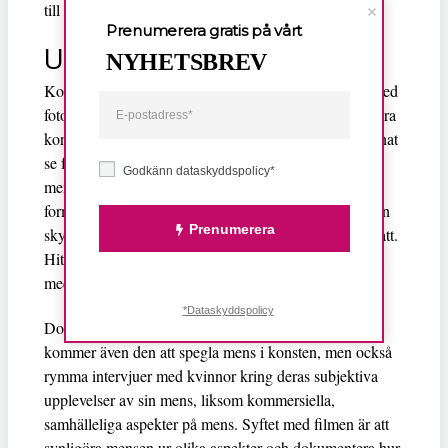
till och med att vi inte ens definierar problemen.
Prenumerera gratis på vårt
Utmanar tabun
NYHETSBREV
Konstprojektet Period Pieces leder hon tillsammans med
Arvida Byström
fotografen
, som sammanfört nio andra
konstnärer från världen över. Besökarna kan bland annat
se fotografier av kvinnor som blöder igenom sina
Godkänn dataskyddspolicy*
mensskydd, en video på mensblod som bildar vackra
former i vatten eller dricka vin från skrevet på en naken
Prenumerera
skyltdocka. Verken manar både till eftertanke och skratt.
Hittills har utställningen både skapat uppmärksamhet i
media och köer utanför galleriet under vernissaget.
*Dataskyddspolicy
Dokumentärfilmaren Zayera Khans kommande film
kommer även den att spegla mens i konsten, men också
rymma intervjuer med kvinnor kring deras subjektiva
upplevelser av sin mens, liksom kommersiella,
samhälleliga aspekter på mens. Syftet med filmen är att
synligöra mensen ur olika aspekter och dokumentera hur