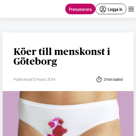
main
content
Prenumerera
Logga in
Köer till menskonst i
Göteborg
Publicerad 12 mars, 2014
2 min lästid