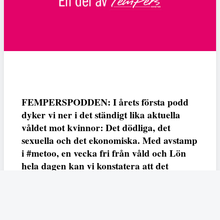
FEMPERSPODDEN: I årets första podd
dyker vi ner i det ständigt lika aktuella
våldet mot kvinnor: Det dödliga, det
sexuella och det ekonomiska. Med avstamp
i #metoo, en vecka fri från våld och Lön
hela dagen kan vi konstatera att det
varken saknas kunskap, data eller behov.
Vi efterlyser våldsprevention, ursäkter och
löneutjämnande åtgärder från såväl fack,
arbetsgivare och beslutsfattare.