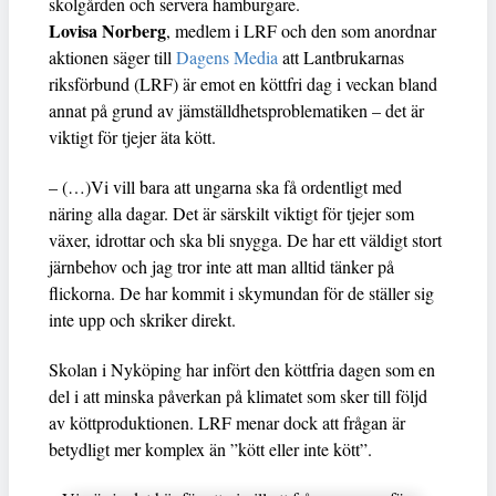
skolgården och servera hamburgare.
Lovisa Norberg
, medlem i LRF och den som anordnar
aktionen säger till
Dagens Media
att Lantbrukarnas
riksförbund (LRF) är emot en köttfri dag i veckan bland
annat på grund av jämställdhetsproblematiken – det är
viktigt för tjejer äta kött.
– (…)Vi vill bara att ungarna ska få ordentligt med
näring alla dagar. Det är särskilt viktigt för tjejer som
växer, idrottar och ska bli snygga. De har ett väldigt stort
järnbehov och jag tror inte att man alltid tänker på
flickorna. De har kommit i skymundan för de ställer sig
inte upp och skriker direkt.
Skolan i Nyköping har infört den köttfria dagen som en
del i att minska påverkan på klimatet som sker till följd
av köttproduktionen. LRF menar dock att frågan är
betydligt mer komplex än ”kött eller inte kött”.