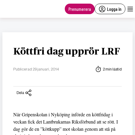
main
content
Prenumerera
Logga in
Köttfri dag upprör LRF
Publicerad 29 januari, 2014
2 min lästid
Dela
När Gripenskolan i Nyköping införde en köttfridag i
veckan fick det Lantbrukarnas Riksförbund att se rött. I
dag gör de en ”köttkupp” mot skolan genom att stå på