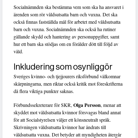
Socialnämnden ska bestämma vem som ska ha ansvaret i
ärenden som rör våldsutsatta barn och vuxna. Det ska
också finnas fastställda mål för arbetet med våldsutsatta
barn och vuxna. Socialnämnden ska också ha rutiner
gällande skydd och hantering av personuppgifter, samt
hur ett barn ska stödjas om en förälder dött till följd av
våld.
Inkludering som osynliggör
Sveriges kvinno- och tjejjourers riksförbund välkomnar
skärpningarna, men riktar också kritik mot föreskrifterna
då flera viktiga punkter saknas.
Olga Persson
Förbundssekreterare för SKR,
, menar att
skyddet mot våldsutsatta kvinnor försvagas bland annat
för att Socialstyrelsen väljer ett könsneutralt språk.
Skrivningen våldsutsatta kvinnor har ändrats till
våldsutsatta vuxna. Det betyder att myndigheten återgår