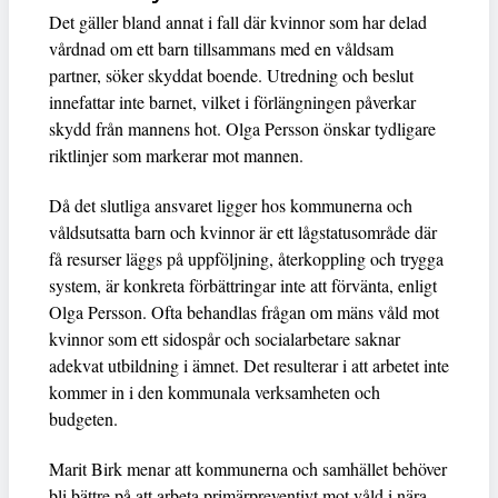
Det gäller bland annat i fall där kvinnor som har delad
vårdnad om ett barn tillsammans med en våldsam
partner, söker skyddat boende. Utredning och beslut
innefattar inte barnet, vilket i förlängningen påverkar
skydd från mannens hot. Olga Persson önskar tydligare
riktlinjer som markerar mot mannen.
Då det slutliga ansvaret ligger hos kommunerna och
våldsutsatta barn och kvinnor är ett lågstatusområde där
få resurser läggs på uppföljning, återkoppling och trygga
system, är konkreta förbättringar inte att förvänta, enligt
Olga Persson. Ofta behandlas frågan om mäns våld mot
kvinnor som ett sidospår och socialarbetare saknar
adekvat utbildning i ämnet. Det resulterar i att arbetet inte
kommer in i den kommunala verksamheten och
budgeten.
Marit Birk menar att kommunerna och samhället behöver
bli bättre på att arbeta primärpreventivt mot våld i nära