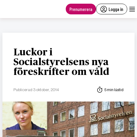
main
content
Prenumerera
Logga in
Luckor i
Socialstyrelsens nya
föreskrifter om våld
Publicerad 3 oktober, 2014
5 min lästid