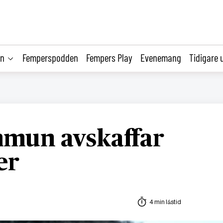
on
Femperspodden
Fempers Play
Evenemang
Tidigare 
mun avskaffar
er
4 min lästid