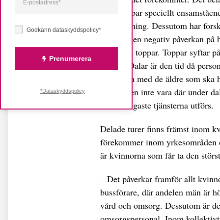
Det drabbar speciellt ensamstående
barnpassning. Dessutom har forsk
Godkänn dataskyddspolicy*
turer har en negativ påverkan på
dalar och toppar. Toppar syftar p
Prenumerera
hygien. Dalar är den tid då person
kontakten med de äldre som ska h
personalen inte vara där under da
*Dataskyddspolicy
nödvändigaste tjänsterna utförs.
Delade turer finns främst inom 
förekommer inom yrkesområden dä
är kvinnorna som får ta den stö
– Det påverkar framför allt kvin
bussförare, där andelen män är h
vård och omsorg. Dessutom är det
omsorgspersonal. Inom kollektivtra