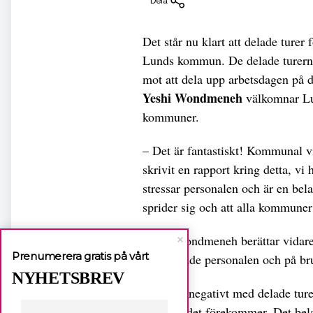
Dela
Det står nu klart att delade turer
Lunds kommun. De delade turerna 
mot att dela upp arbetsdagen på 
Yeshi Wondmeneh
välkomnar Lund
kommuner.
– Det är fantastiskt! Kommunal vil
skrivit en rapport kring detta, vi 
stressar personalen och är en bela
sprider sig och att alla kommuner 
Yeshi Wondmeneh berättar vidare
Prenumerera gratis på vårt
har på både personalen och på br
NYHETSBREV
– Allt är negativt med delade ture
galet att det förekommer. Det belas