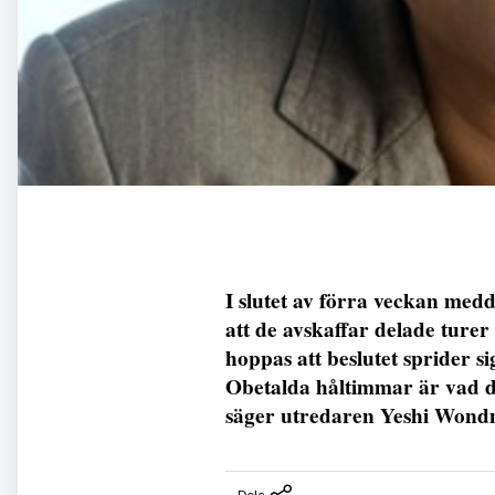
I slutet av förra veckan med
att de avskaffar delade tu
hoppas att beslutet sprider si
Obetalda håltimmar är vad det
säger utredaren Yeshi Wond