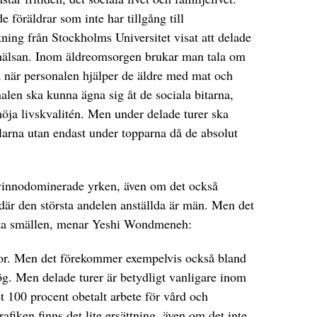
 föräldrar som inte har tillgång till
ning från Stockholms Universitet visat att delade
 hälsan. Inom äldreomsorgen brukar man tala om
å när personalen hjälper de äldre med mat och
alen ska kunna ägna sig åt de sociala bitarna,
öja livskvalitén. Men under delade turer ska
larna utan endast under topparna då de absolut
kvinnodominerade yrken, även om det också
r den största andelen anställda är män. Men det
rsta smällen, menar Yeshi Wondmeneh:
nor. Men det förekommer exempelvis också bland
ög. Men delade turer är betydligt vanligare inom
 100 procent obetalt arbete för vård och
fiken finns det lite ersättning, även om det inte