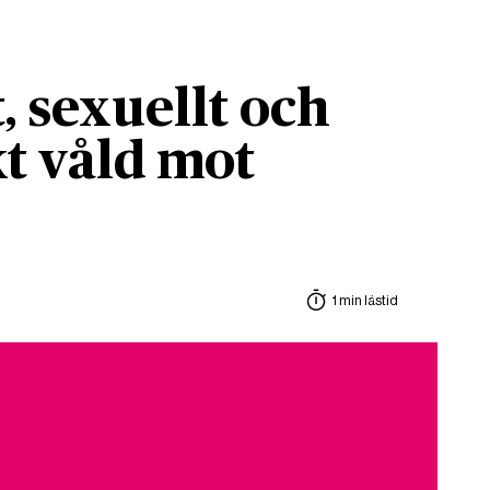
, sexuellt och
t våld mot
1 min lästid