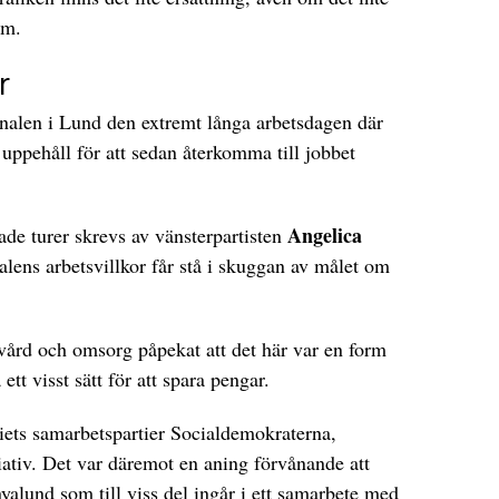
om.
r
onalen i Lund den extremt långa arbetsdagen där
uppehåll för att sedan återkomma till jobbet
Angelica
e turer skrevs av vänsterpartisten
lens arbetsvillkor får stå i skuggan av målet om
 vård och omsorg påpekat att det här var en form
t visst sätt för att spara pengar.
tiets samarbetspartier Socialdemokraterna,
tiativ. Det var däremot en aning förvånande att
alund som till viss del ingår i ett samarbete med