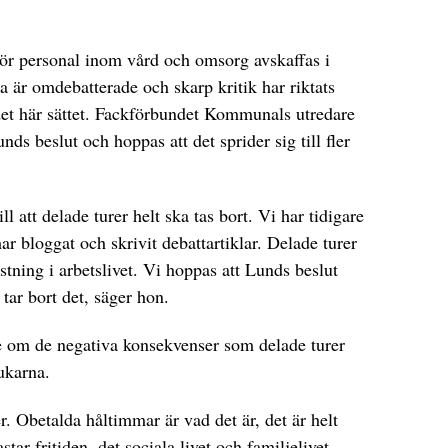
 för personal inom vård och omsorg avskaffas i
är omdebatterade och skarp kritik har riktats
det här sättet. Fackförbundet Kommunals utredare
s beslut och hoppas att det sprider sig till fler
l att delade turer helt ska tas bort. Vi har tidigare
har bloggat och skrivit debattartiklar. Delade turer
stning i arbetslivet. Vi hoppas att Lunds beslut
tar bort det, säger hon.
 om de negativa konsekvenser som delade turer
ukarna.
r. Obetalda håltimmar är vad det är, det är helt
tar fritiden, det sociala livet och familjelivet.