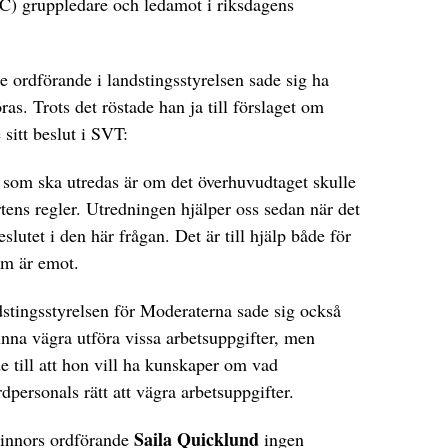
C) gruppledare och ledamot i riksdagens
ce ordförande i landstingsstyrelsen sade sig ha
öras. Trots det röstade han ja till förslaget om
 sitt beslut i SVT:
et som ska utredas är om det överhuvudtaget skulle
rtens regler. Utredningen hjälper oss sedan när det
eslutet i den här frågan. Det är till hjälp både för
om är emot.
dstingsstyrelsen för Moderaterna sade sig också
nna vägra utföra vissa arbetsuppgifter, men
e till att hon vill ha kunskaper om vad
ersonals rätt att vägra arbetsuppgifter.
Saila Quicklund
vinnors ordförande
ingen