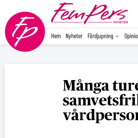
main
content
Hem
Nyheter
Fördjupning
Opini
Många tur
samvetsfri
vårdperso