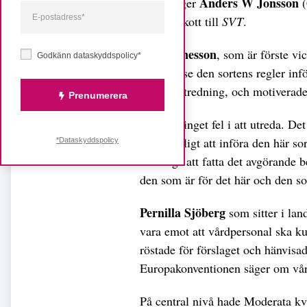
Anders W Jonsson
sluta, säger
(
socialutskott till
SVT
.
Sven Sunesson
, som är förste vi
Godkänn dataskyddspolicy*
svårt att se den sortens regler inf
fortsatt utredning, och motiverade
Prenumerera
– Det är inget fel i att utreda. D
vara möjligt att införa den här so
*Dataskyddspolicy
blir dags att fatta det avgörande b
den som är för det här och den s
Pernilla Sjöberg
som sitter i lan
vara emot att vårdpersonal ska ku
röstade för förslaget och hänvisad
Europakonventionen säger om vårdp
På central nivå hade Moderata k