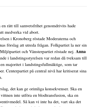
 en rätt till samvetsfrihet genomdrivits hade
att medverka vid abort.
relsen i Kronoberg röstade Moderaterna och
as förslag att utreda frågan. Folkpartiet la ner sin
Anna
iljöpartiet och Vänsterpartiet röstade nej.
nde i landstingsstyrelsen var redan då tveksam till
 en majoritet i landstingsfullmäktige, som tar
r. Centerpartiet på central nivå har kritiserat sina
n.
örslag, det kan ge orimliga konsekvenser. Ska en
vittnen inte utföra en blodtransfusion, ska en
ventivmedel. Så kan vi inte ha det, vart ska det