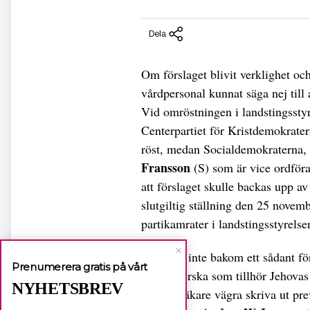
Dela
Om förslaget blivit verklighet och
vårdpersonal kunnat säga nej till 
Vid omröstningen i landstingssty
Centerpartiet för Kristdemokratern
röst, medan Socialdemokraterna, M
Fransson
(S) som är vice ordföra
att förslaget skulle backas upp av
slutgiltig ställning den 25 novembe
partikamrater i landstingsstyrelse
– Vi står inte bakom ett sådant f
Prenumerera gratis på vårt
sjuksköterska som tillhör Jehovas 
NYHETSBREV
katolsk läkare vägra skriva ut pre