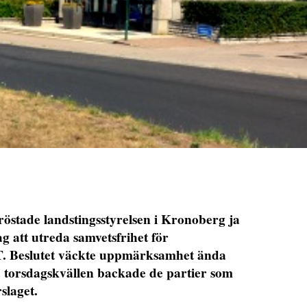
röstade landstingsstyrelsen i Kronoberg ja
ag att utreda samvetsfrihet för
VT. Beslutet väckte uppmärksamhet ända
å torsdagskvällen backade de partier som
slaget.