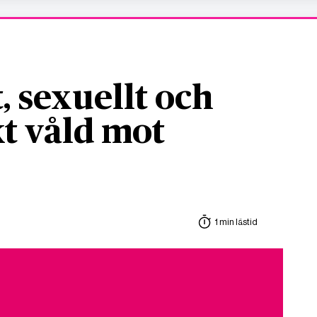
, sexuellt och
t våld mot
1 min lästid