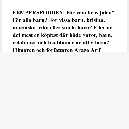
FEMPERSPODDEN: För vem firas julen?
För alla barn? För vissa barn, kristna,
inhemska, rika eller snälla barn? Eller är
det mest en köpfest där både varor, barn,
relationer och traditioner är utbytbara?
Filmaren och författaren Arazo Arif
adresserar samtliga frågor i den första
svenska julfilmen ur ett migrantperspektiv
– En juldröm – som hade premiär i SVT
23 december.
Fempers
Fempers evenemang
Dela