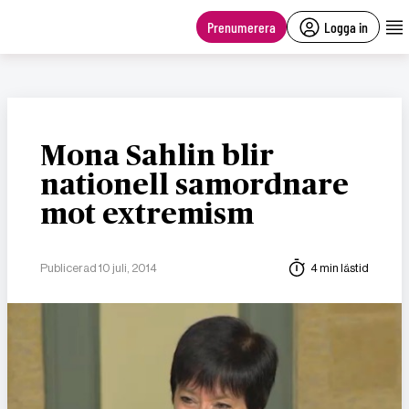
main
content
Prenumerera
Logga in
Mona Sahlin blir
nationell samordnare
mot extremism
Publicerad 10 juli, 2014
4 min lästid