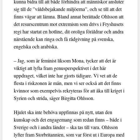
kunna bidra till att både förhindra att människor ansluter
sig till de ”våldsbejakande miljöerna”, och se till att det
finns vägar att lämna. Bland annat berättade Ohlsson att
det resurscentrum mot extremism som drivs i Fryshusets
regi har startat en hotline, dit oroliga föräldrar och andra
närstående kan ringa och få rådgivning på svenska,
engelska och arabiska.
– Jag, som är feminist liksom Mona, tycker att det är
viktigt att lyfta fram genusperspektivet i det här
uppdraget, vilket inte har gjorts tidigare. Vi vet att de
flesta i riskzonen är män, men vi ser också att det finns
kvinnor som exempelvis rekryteras för att åka till kriget i
Syrien och strida, säger Birgitta Ohlsson.
Hjulet ska inte behöva uppfinnas på nytt, utan den
kunskap och det engagemang som redan finns – både i
Sverige och i andra länder – ska tas till vara. Ohlsson
lyfter fram Storbritannien, som var först ut i Europa med