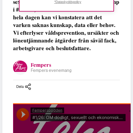
sexuella och det ekonomiska. Med avstamp
*Dataskyddspolicy
i #metoo, en vecka fri från våld och Lön
hela dagen kan vi konstatera att det
varken saknas kunskap, data eller behov.
Vi efterlyser våldsprevention, ursäkter och
löneutjämnande åtgärder från såväl fack,
arbetsgivare och beslutsfattare.
Fempers
Fempers evenemang
Dela