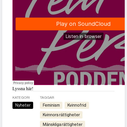
Lyssna här!
KATEGORI
TAGGAR
Nyheter
feminism
kvinnofrid
kvinnors rättigheter
mänskliga rättigheter