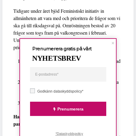
Tidigare under året bjöd Feministiskt initiativ in
allmänheten att vara med och prioritera de frågor som vi
ska gå till riksdagsval på. Omröstningen bestod av 20
frågor som togs fram på valkongressen i februari.
Ungefär 10 000 personer svarade. De tre mest
prioriterade frågorna i omröstningen var:
Prenumerera gratis på vårt
NYHETSBREV
En diskrimineringsfri och tillgänglig arbetsmarknad
– aktiv politik för jämställda löner
Förändra sexualbrottslagstiftningen – kriminalisera
sex utan samtycke
Godkänn dataskyddspolicy*
Välfärd utan vinstuttag
Prenumerera
Har ni hunnit få några reaktioner från de andra
partierna?
*Dataskyddspolicy