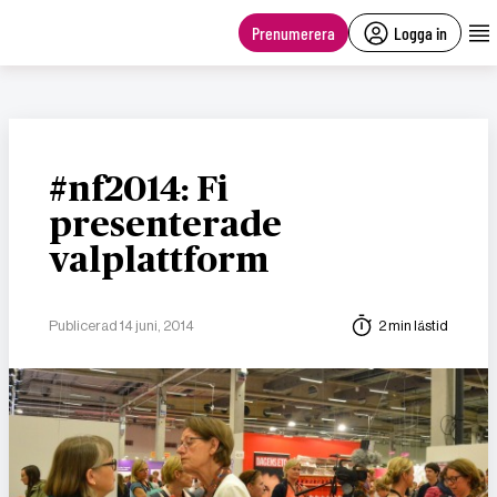
main
content
Prenumerera
Logga in
#nf2014: Fi
presenterade
valplattform
Publicerad 14 juni, 2014
2 min lästid