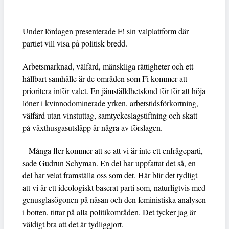
Under lördagen presenterade F! sin valplattform där
partiet vill visa på politisk bredd.
Arbetsmarknad, välfärd, mänskliga rättigheter och ett
hållbart samhälle är de områden som Fi kommer att
prioritera inför valet. En jämställdhetsfond för för att höja
löner i kvinnodominerade yrken, arbetstidsförkortning,
välfärd utan vinstuttag, samtyckeslagstiftning och skatt
på växthusgasutsläpp är några av förslagen.
– Många fler kommer att se att vi är inte ett enfrågeparti,
sade Gudrun Schyman. En del har uppfattat det så, en
del har velat framställa oss som det. Här blir det tydligt
att vi är ett ideologiskt baserat parti som, naturligtvis med
genusglasögonen på näsan och den feministiska analysen
i botten, tittar på alla politikområden. Det tycker jag är
väldigt bra att det är tydliggjort.