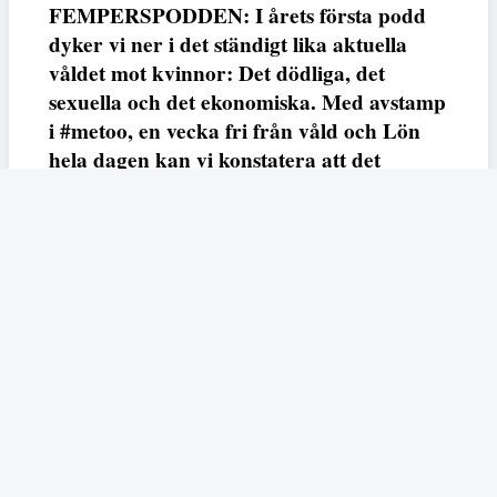
FEMPERSPODDEN: I årets första podd
dyker vi ner i det ständigt lika aktuella
våldet mot kvinnor: Det dödliga, det
sexuella och det ekonomiska. Med avstamp
i #metoo, en vecka fri från våld och Lön
hela dagen kan vi konstatera att det
varken saknas kunskap, data eller behov.
Vi efterlyser våldsprevention, ursäkter och
löneutjämnande åtgärder från såväl fack,
arbetsgivare och beslutsfattare.
Fempers
Fempers evenemang
Dela