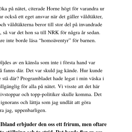
söka på nätet, citerade Horne högt för varandra ur
har också ett eget ansvar när det gäller våldtäkter,
och våldtäkterna beror till stor del på invandrade
 så var det hon sa till NRK för några år sedan.
are inte borde läsa “homoäventyr” för barnen.
öljdes av en känsla som inte i första hand var
så fanns där. Det var skuld jag kände. Hur kunde
e stå där? Programbladet hade legat i min väska i
llgänglig för alla på nätet. Vi visste att det här
livstoppar och topp-politiker skulle komma. Det
 ignorans och lättja som jag undlät att göra
ara jag, uppenbarligen.
Ibland erbjuder den oss ett frirum, men oftare