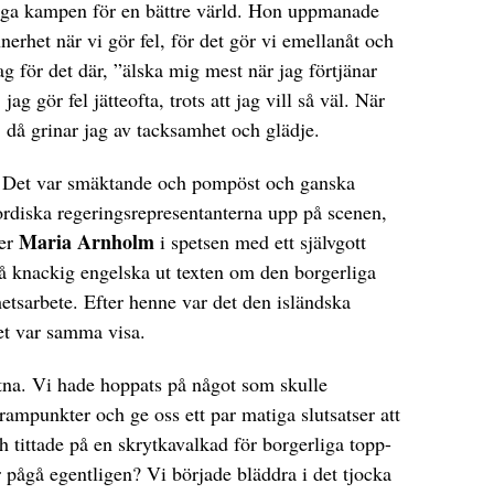
ttliga kampen för en bättre värld. Hon uppmanade
nerhet när vi gör fel, för det gör vi emellanåt och
vag för det där, ”älska mig mest när jag förtjänar
ag gör fel jätteofta, trots att jag vill så väl. När
, då grinar jag av tacksamhet och glädje.
 Det var smäktande och pompöst och ganska
rdiska regeringsrepresentanterna upp på scenen,
Maria Arnholm
ter
i spetsen med ett självgott
på knackig engelska ut texten om den borgerliga
hetsarbete. Efter henne var det den isländska
et var samma visa.
ttna. Vi hade hoppats på något som skulle
mpunkter och ge oss ett par matiga slutsatser att
ch tittade på en skrytkavalkad för borgerliga topp-
r pågå egentligen? Vi började bläddra i det tjocka