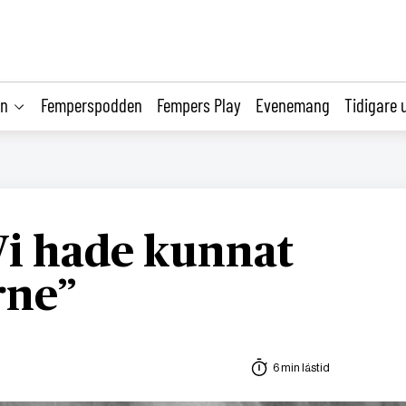
on
Femperspodden
Fempers Play
Evenemang
Tidigare 
Vi hade kunnat
rne”
6 min lästid