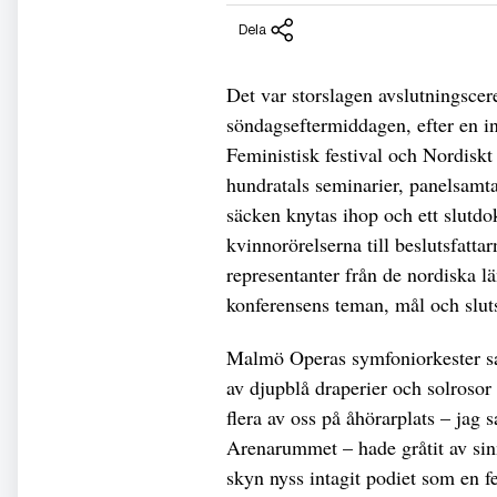
Dela
Det var storslagen avslutningsce
söndagseftermiddagen, efter en i
Feministisk festival och Nordisk
hundratals seminarier, panelsamt
säcken knytas ihop och ett slutd
kvinnorörelserna till beslutsfatta
representanter från de nordiska l
konferensens teman, mål och sluts
Malmö Operas symfoniorkester sa
av djupblå draperier och solrosor
flera av oss på åhörarplats – jag 
Arenarummet – hade gråtit av sin
skyn nyss intagit podiet som en 