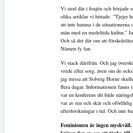
Vi stod där i foajén och började 
olika artiklar vi hittade. ”Tjejer 
att inte hamna i de situationerna 
män med en medeltida kultur.” Ja,
Och så det där om att förskolelär
Nämen fy fan.
Vi stack därifrån. Och jag översk
vrede eller sorg, även om de ock
jag missa att Solveig Horne skull
flera dagar. Informationen fanns ti
var en konferens dit både närings
var av ren och skär och oförlåtlig
efterforskningar i tid. Och inte b
Feminismen är ingen myskväll. 