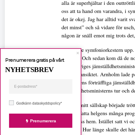
alla är superhjältar i den outtrö
oss att ta hand om varandra, i syn
det är okej. Jag har alltid varit s
det minst” och så vidare för usch, j
någon är snäll emot mig trots det
Så stämde symfoniorkestern upp.
sömnigt. Och sedan kom då de no
Prenumerera gratis på vårt
med Sveriges jämställdhetsminis
NYHETSBREV
leende i ansiktet. Arnholm lade 
regeringens förträffliga jämställd
jämställdhetsministerns tur och d
Godkänn dataskyddspolicy*
Jag och mitt sällskap började trö
sammanfatta helgens många progra
ta med oss hem. Istället satt vi o
Prenumerera
politiker. Hur länge skulle det hä