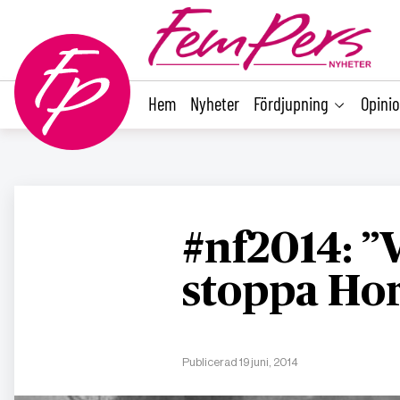
main
content
Hem
Nyheter
Fördjupning
Opini
#nf2014: ”
stoppa Ho
Publicerad 19 juni, 2014