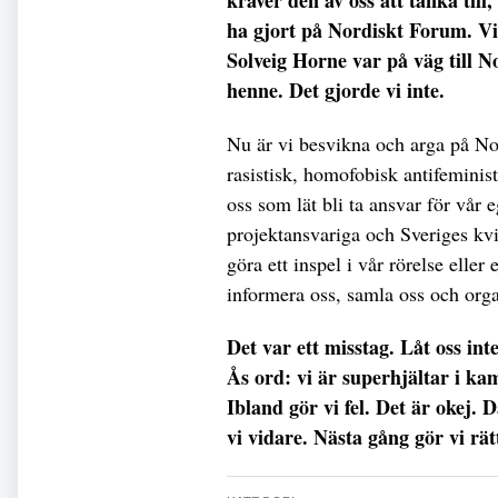
kräver den av oss att tänka till,
ha gjort på Nordiskt Forum. Vi 
Solveig Horne var på väg till 
henne. Det gjorde vi inte.
Nu är vi besvikna och arga på No
rasistisk, homofobisk antifeminist
oss som lät bli ta ansvar för vår 
projektansvariga och Sveriges kv
göra ett inspel i vår rörelse eller 
informera oss, samla oss och orga
Det var ett misstag. Låt oss int
Ås ord: vi är superhjältar i kam
Ibland gör vi fel. Det är okej.
vi vidare. Nästa gång gör vi rät