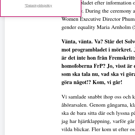
programbladet efter information 
*Dataskyddspolicy
ceremony. During the ceremony a
Women Executive Director Phumz
gender equality Maria Arnholm 
Vänta, vänta. Va? Står det Solv
mot programbladet i mörkret. 
är det inte hon från Fremskritt
homofoberna FrP? Jo, visst är d
som ska tala nu, vad ska vi göra
göra något!? Kom, vi går!
Vi samlade snabbt ihop oss och kl
åhörarsalen. Genom gångarna, kl
ska de bara sitta där och lyssna 
jag har hjärtklappning, varför gå
vilda blickar. Fler kom ut efter os