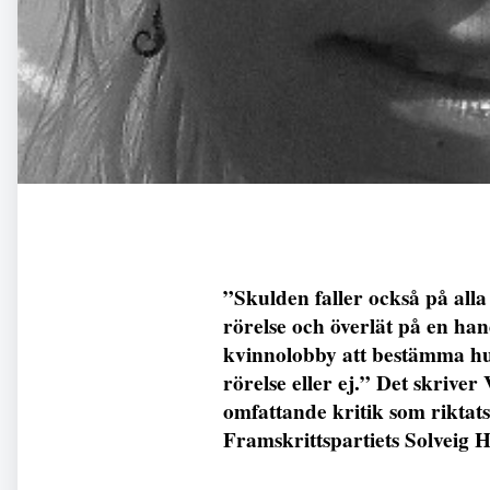
”Skulden faller också på alla 
rörelse och överlät på en ha
kvinnolobby att bestämma hur
rörelse eller ej.” Det skrive
omfattande kritik som riktat
Framskrittspartiets Solveig H