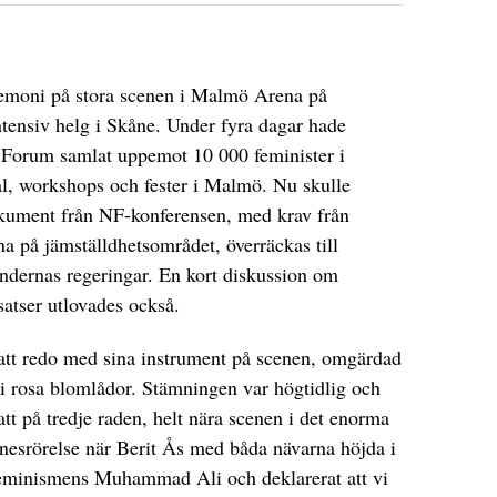
remoni på stora scenen i Malmö Arena på
ntensiv helg i Skåne. Under fyra dagar hade
t Forum samlat uppemot 10 000 feminister i
al, workshops och fester i Malmö. Nu skulle
okument från NF-konferensen, med krav från
rna på jämställdhetsområdet, överräckas till
ändernas regeringar. En kort diskussion om
atser utlovades också.
tt redo med sina instrument på scenen, omgärdad
 i rosa blomlådor. Stämningen var högtidlig och
satt på tredje raden, helt nära scenen i det enorma
nesrörelse när Berit Ås med båda nävarna höjda i
feminismens Muhammad Ali och deklarerat att vi