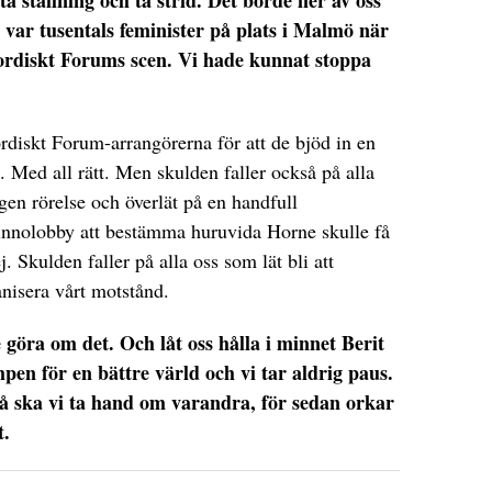
 ta ställning och ta strid. Det borde fler av oss
var tusentals feminister på plats i Malmö när
Nordiskt Forums scen. Vi hade kunnat stoppa
rdiskt Forum-arrangörerna för att de bjöd in en
. Med all rätt. Men skulden faller också på alla
egen rörelse och överlät på en handfull
innolobby att bestämma huruvida Horne skulle få
ej. Skulden faller på alla oss som lät bli att
nisera vårt motstånd.
e göra om det. Och låt oss hålla i minnet Berit
pen för en bättre värld och vi tar aldrig paus.
 Då ska vi ta hand om varandra, för sedan orkar
t.