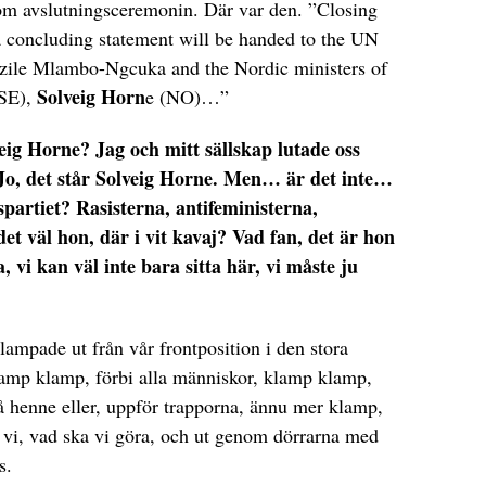
om avslutningsceremonin. Där var den. ”Closing
 concluding statement will be handed to the UN
ile Mlambo-Ngcuka and the Nordic ministers of
Solveig Horn
(SE),
e (NO)…”
eig Horne? Jag och mitt sällskap lutade oss
Jo, det står Solveig Horne. Men… är det inte…
spartiet? Rasisterna, antifeministerna,
et väl hon, där i vit kavaj? Vad fan, det är hon
, vi kan väl inte bara sitta här, vi måste ju
ampade ut från vår frontposition i den stora
amp klamp, förbi alla människor, klamp klamp,
på henne eller, uppför trapporna, ännu mer klamp,
r vi, vad ska vi göra, och ut genom dörrarna med
s.