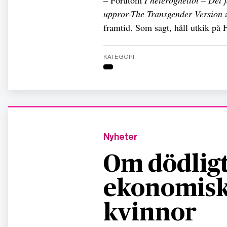
– Förutom
I heteroghettot – Det j
uppror-The Transgender Version
a
framtid. Som sagt, håll utkik på 
KATEGORI
Nyheter
Om dödligt
ekonomisk
kvinnor