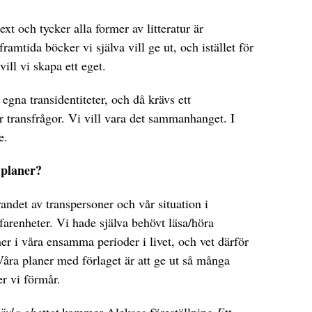
xt och tycker alla former av litteratur är
ramtida böcker vi själva vill ge ut, och istället för
vill vi skapa ett eget.
 egna transidentiteter, och då krävs ett
 transfrågor. Vi vill vara det sammanhanget. I
e.
 planer?
ndet av transpersoner och vår situation i
farenheter. Vi hade själva behövt läsa/höra
er i våra ensamma perioder i livet, och vet därför
. Våra planer med förlaget är att ge ut så många
er vi förmår.