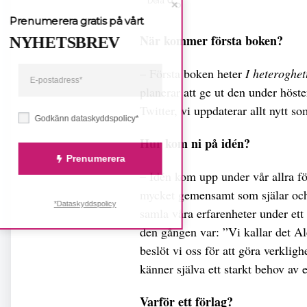
Dela
Prenumerera gratis på vårt
När kommer första boken?
NYHETSBREV
– Första boken heter
I heteroghet
planerar att ge ut den under höst
Twitter, vi uppdaterar allt nytt s
Godkänn dataskyddspolicy*
Hur kom ni på idén?
Prenumerera
– Idén kom upp under vår allra för
mycket gemensamt som själar och
*Dataskyddspolicy
samla våra erfarenheter under ett 
den gången var: ”Vi kallar det A
beslöt vi oss för att göra verkli
känner själva ett starkt behov av e
Varför ett förlag?