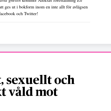
ävla ghettot
kommer Aleksas föreställning
Ett
tt ges ut i bokform inom en inte allt för avlägsen
Facebook och Twitter!
, sexuellt och
t våld mot