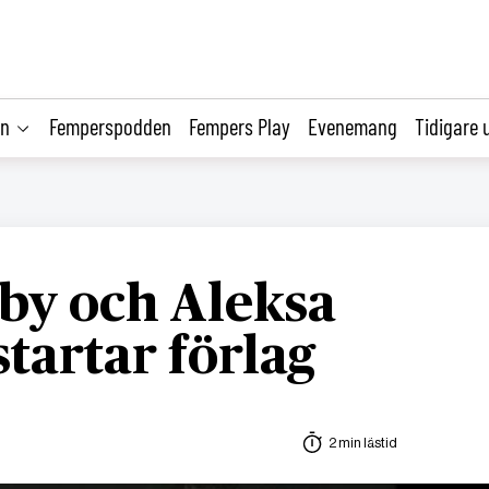
on
Femperspodden
Fempers Play
Evenemang
Tidigare 
by och Aleksa
tartar förlag
2 min lästid