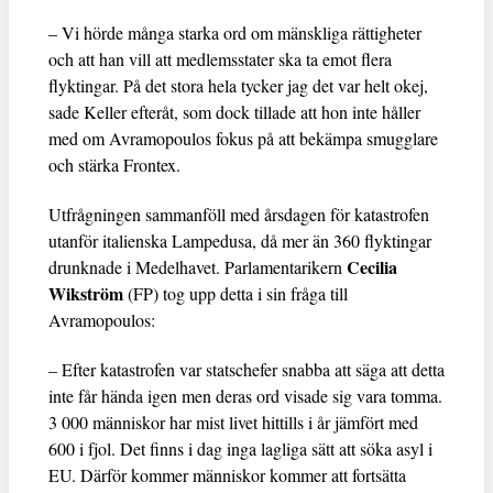
– Vi hörde många starka ord om mänskliga rättigheter
och att han vill att medlemsstater ska ta emot flera
flyktingar. På det stora hela tycker jag det var helt okej,
sade Keller efteråt, som dock tillade att hon inte håller
med om Avramopoulos fokus på att bekämpa smugglare
och stärka Frontex.
Utfrågningen sammanföll med årsdagen för katastrofen
utanför italienska Lampedusa, då mer än 360 flyktingar
Cecilia
drunknade i Medelhavet. Parlamentarikern
Wikström
(FP) tog upp detta i sin fråga till
Avramopoulos:
– Efter katastrofen var statschefer snabba att säga att detta
inte får hända igen men deras ord visade sig vara tomma.
3 000 människor har mist livet hittills i år jämfört med
600 i fjol. Det finns i dag inga lagliga sätt att söka asyl i
EU. Därför kommer människor kommer att fortsätta