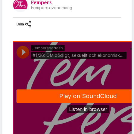
Fempers
Fempers evenemang
Dela