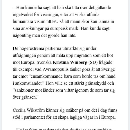
– Han kunde ha sagt att han ska titta över det gällande
regelverket för viseringar, eller att vi ska utfärda
humanitära visum till EU så att människor kan lämna in
sina ansökningar på europeisk mark. Han kunde sagt
någonting men det gjorde han inte.
De högerextrema partierna utmärkte sig under
utfrågningen genom att måla upp migration som ett hot
Kristina Winberg
mot Europa. Svenska
(SD) frågade
till exempel vad Avramopoulis tänker göra åt att Sverige
tar emot ”ensamkommande barn som borde tas om hand
i ankomstlandet.” Hon ville se ett stärkt gränsskydd och
”sanktioner mot länder som viftar igenom de som tar sig
över gränsen.”
Cecilia Wikström känner sig osäker på om det i dag finns
stöd i parlamentet för att skapa lagliga vägar in i Europa.
– Under förra mandatperioden skulle jag sagt: tveklöst,