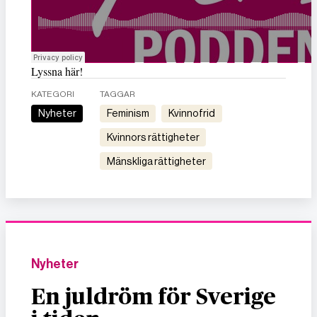
Lyssna här!
KATEGORI
TAGGAR
Nyheter
feminism
kvinnofrid
kvinnors rättigheter
mänskliga rättigheter
Nyheter
En juldröm för Sverige