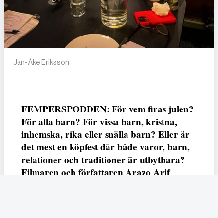
Jan-Åke Eriksson
FEMPERSPODDEN: För vem firas julen?
För alla barn? För vissa barn, kristna,
inhemska, rika eller snälla barn? Eller är
det mest en köpfest där både varor, barn,
relationer och traditioner är utbytbara?
Filmaren och författaren Arazo Arif
adresserar samtliga frågor i den första
svenska julfilmen ur ett migrantperspektiv
– En juldröm – som hade premiär i SVT