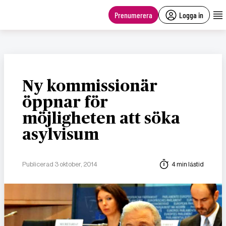
main
content
Prenumerera
Logga in
Ny kommissionär
öppnar för
möjligheten att söka
asylvisum
Publicerad 3 oktober, 2014
4 min lästid