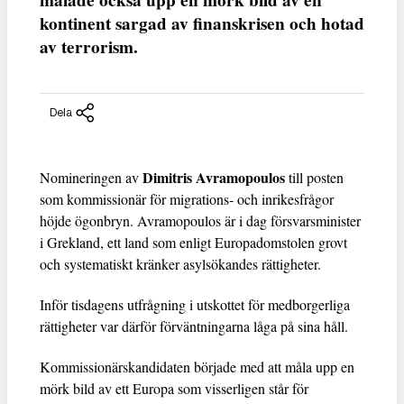
målade också upp en mörk bild av en
kontinent sargad av finanskrisen och hotad
av terrorism.
Dela
Dimitris Avramopoulos
Nomineringen av
till posten
som kommissionär för migrations- och inrikesfrågor
höjde ögonbryn. Avramopoulos är i dag försvarsminister
i Grekland, ett land som enligt Europadomstolen grovt
och systematiskt kränker asylsökandes rättigheter.
Inför tisdagens utfrågning i utskottet för medborgerliga
rättigheter var därför förväntningarna låga på sina håll.
Kommissionärskandidaten började med att måla upp en
mörk bild av ett Europa som visserligen står för