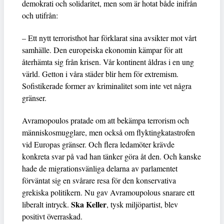
demokrati och solidaritet, men som är hotat både inifrån
och utifrån:
– Ett nytt terroristhot har förklarat sina avsikter mot vårt
samhälle. Den europeiska ekonomin kämpar för att
återhämta sig från krisen. Vår kontinent åldras i en ung
värld. Getton i våra städer blir hem för extremism.
Sofistikerade former av kriminalitet som inte vet några
gränser.
Avramopoulos pratade om att bekämpa terrorism och
människosmugglare, men också om flyktingkatastrofen
vid Europas gränser. Och flera ledamöter krävde
konkreta svar på vad han tänker göra åt den. Och kanske
hade de migrationsvänliga delarna av parlamentet
förväntat sig en svårare resa för den konservativa
grekiska politikern. Nu gav Avramoupolous snarare ett
Ska Keller
liberalt intryck.
, tysk miljöpartist, blev
positivt överraskad.