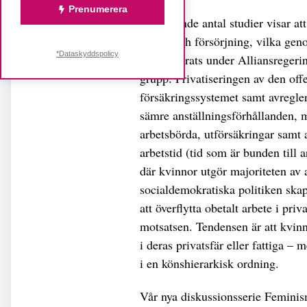
Prenumerera
Ett växande antal studier visar a
arbete och försörjning, vilka ge
*Dataskyddspolicy
intensifierats under Alliansreger
grupp. Privatiseringen av den off
försäkringssystemet samt avregler
sämre anställningsförhållanden, 
arbetsbörda, utförsäkringar samt
arbetstid (tid som är bunden till
där kvinnor utgör majoriteten av 
socialdemokratiska politiken ska
att överflytta obetalt arbete i priv
motsatsen. Tendensen är att kvin
i deras privatsfär eller fattiga – 
i en könshierarkisk ordning.
Vår nya diskussionsserie Feminism 