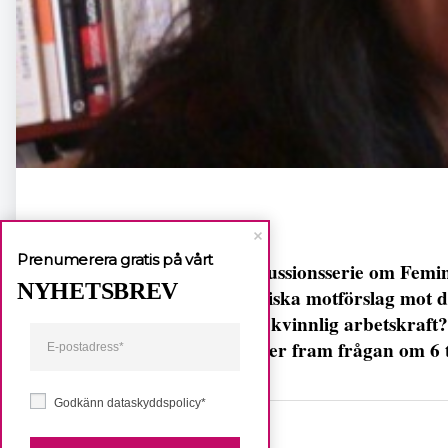
Prenumerera gratis på vårt
Ny diskussionsserie om Femin
NYHETSBREV
feministiska motförslag mot 
obetald kvinnlig arbetskraft
som lyfter fram frågan om 6
Godkänn dataskyddspolicy*
Dela