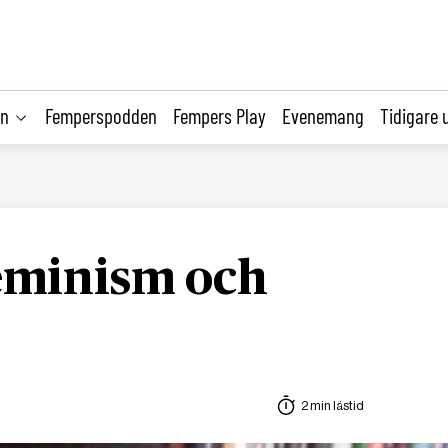
on
Femperspodden
Fempers Play
Evenemang
Tidigare 
feminism och
2 min lästid