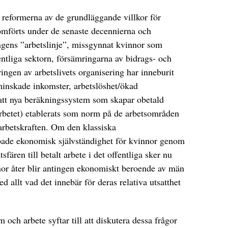
tt reformerna av de grundläggande villkor för
nomförts under de senaste decennierna och
ingens ”arbetslinje”, missgynnat kvinnor som
entliga sektorn, försämringarna av bidrags- och
ingen av arbetslivets organisering har inneburit
minskade inkomster, arbetslöshet/ökad
 att nya beräkningssystem som skapar obetald
 arbetet) etablerats som norm på de arbetsområden
arbetskraften. Om den klassiska
pade ekonomisk självständighet för kvinnor genom
atsfären till betalt arbete i det offentliga sker nu
nor åter blir antingen ekonomiskt beroende av män
med allt vad det innebär för deras relativa utsatthet
och arbete syftar till att diskutera dessa frågor