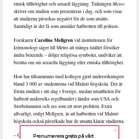
etnisk tillhörighet och sexuell läggning. Tidningen
Metro
skriver om studien som presenteras i dag, och som visar
att studierna påverkas negativt för de som utsätts.
Samtidigt är det få som anmäler hatbrotten till polisen.
Caroline Mellgren
Forskaren
vid institutionen för
krimonologi säger till Metro att många istället försöker
ändra beteende – döljer religiösa symboler, undviker att
berätta om sin sexuella läggning eller etniska tillhörighet.
Hon har tillsammans med kollegor gjort undersökningen
bland 3 000 av studenterna vid Malmö högskola. Det är
första studien i sitt slag i Sverige, medan utsattheten för
hatbrott undersöks regelbundet i länder som USA och
Storbritannien och ses som ett stort problem. Extra
allvarligt, enligt Mellgren, är att hatbrotten vid Malmö
högskola också påverkade hur de utsatta klarar studierna.
– Om det har konsekvens för hur man klarar av och
Prenumerera gratis på vårt