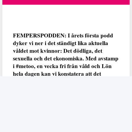
FEMPERSPODDEN: I årets första podd
dyker vi ner i det ständigt lika aktuella
våldet mot kvinnor: Det dödliga, det
sexuella och det ekonomiska. Med avstamp
i #metoo, en vecka fri från våld och Lön
hela dagen kan vi konstatera att det
varken saknas kunskap, data eller behov.
Vi efterlyser våldsprevention, ursäkter och
löneutjämnande åtgärder från såväl fack,
arbetsgivare och beslutsfattare.
Fempers
Fempers evenemang