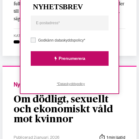
fullföljer sina studier, då finns det en risk att det här leder
NYHETSBREV
till ytterligare marginalisering av redan utsatta grupper,
säger hon till Metro.
KATEGORI
Godkänn dataskyddspolicy*
Prenumerera
Nyheter
*Dataskyddspolicy
Om dödligt, sexuellt
och ekonomiskt våld
mot kvinnor
Publicerad 2 januari, 2026
1 min lästid