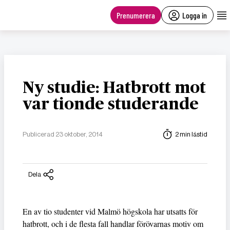
main
content
Prenumerera
Logga in
Ny studie: Hatbrott mot
var tionde studerande
Publicerad 23 oktober, 2014
2 min lästid
Dela
En av tio studenter vid Malmö högskola har utsatts för
hatbrott, och i de flesta fall handlar förövarnas motiv om