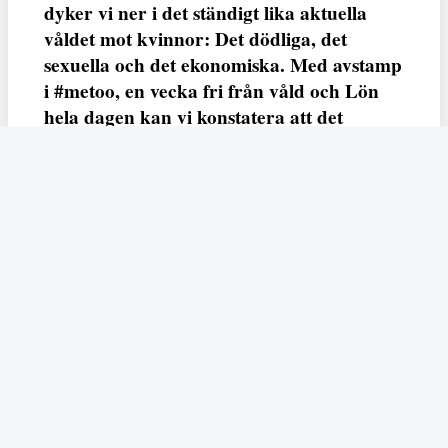
dyker vi ner i det ständigt lika aktuella
våldet mot kvinnor: Det dödliga, det
sexuella och det ekonomiska. Med avstamp
i #metoo, en vecka fri från våld och Lön
hela dagen kan vi konstatera att det
varken saknas kunskap, data eller behov.
Vi efterlyser våldsprevention, ursäkter och
löneutjämnande åtgärder från såväl fack,
arbetsgivare och beslutsfattare.
Fempers
Fempers evenemang
Dela