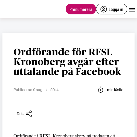
main
content
Prenumerera
Logga in
Ordförande för RFSL
Kronoberg avgår efter
uttalande på Facebook
Publicerad 9 augusti, 2014
1 min lästid
Dela
Ordförande i RFSL Kronoberg skrev på fredagen ett