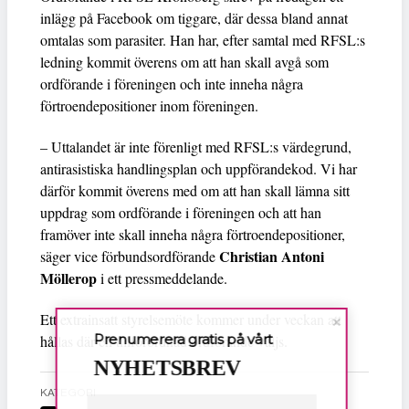
inlägg på Facebook om tiggare, där dessa bland annat
omtalas som parasiter. Han har, efter samtal med RFSL:s
ledning kommit överens om att han skall avgå som
ordförande i föreningen och inte inneha några
förtroendepositioner inom föreningen.
– Uttalandet är inte förenligt med RFSL:s värdegrund,
antirasistiska handlingsplan och uppförandekod. Vi har
därför kommit överens med om att han skall lämna sitt
uppdrag som ordförande i föreningen och att han
framöver inte skall inneha några förtroendepositioner,
Christian Antoni
säger vice förbundsordförande
Möllerop
i ett pressmeddelande.
Ett extrainsatt styrelsemöte kommer under veckan att
Prenumerera gratis på vårt
hållas där en tillförordnad ordförande väljs.
NYHETSBREV
KATEGORI