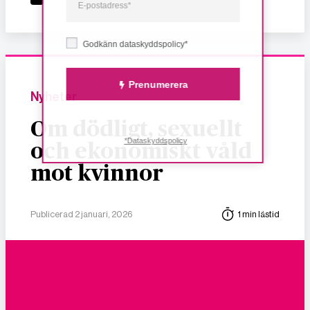
Godkänn dataskyddspolicy*
Prenumerera
Nyheter
Om dödligt, sexuellt
*Dataskyddspolicy
och ekonomiskt våld
mot kvinnor
Publicerad 2 januari, 2026
1 min lästid