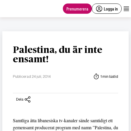
main
content
Prenumerera
Logga in
Palestina, du är inte
ensamt!
Publicerad 24 juli, 2014
1 min lästid
Dela
Samtliga åtta libanesiska tv-kanaler sände samtidigt ett
gemensamt producerat program med namn ”Palestina, du