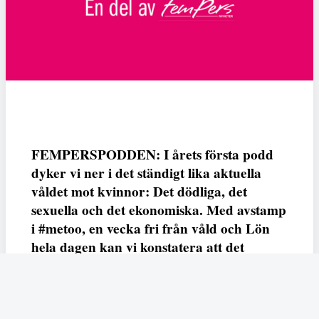
FEMPERSPODDEN: I årets första podd
dyker vi ner i det ständigt lika aktuella
våldet mot kvinnor: Det dödliga, det
sexuella och det ekonomiska. Med avstamp
i #metoo, en vecka fri från våld och Lön
hela dagen kan vi konstatera att det
varken saknas kunskap, data eller behov.
Vi efterlyser våldsprevention, ursäkter och
löneutjämnande åtgärder från såväl fack,