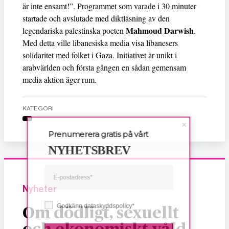
är inte ensamt!”. Programmet som varade i 30 minuter
startade och avslutade med diktläsning av den
Mahmoud Darwish
legendariska palestinska poeten
.
Med detta ville libanesiska media visa libanesers
solidaritet med folket i Gaza. Initiativet är unikt i
arabvärlden och första gången en sådan gemensam
media aktion äger rum.
KATEGORI
Prenumerera gratis på vårt
NYHETSBREV
Nyheter
Godkänn dataskyddspolicy*
Om dödligt, sexuellt