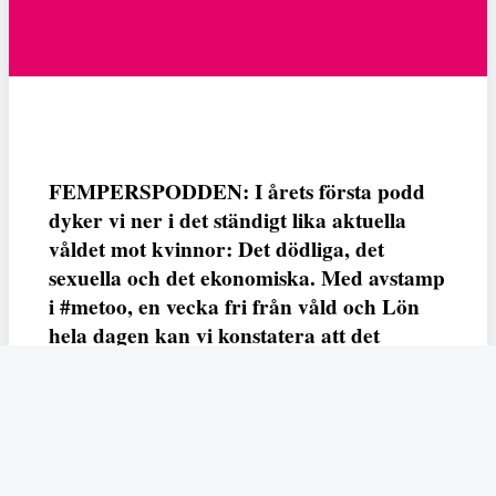
FEMPERSPODDEN: I årets första podd
dyker vi ner i det ständigt lika aktuella
våldet mot kvinnor: Det dödliga, det
sexuella och det ekonomiska. Med avstamp
i #metoo, en vecka fri från våld och Lön
hela dagen kan vi konstatera att det
varken saknas kunskap, data eller behov.
Vi efterlyser våldsprevention, ursäkter och
löneutjämnande åtgärder från såväl fack,
arbetsgivare och beslutsfattare.