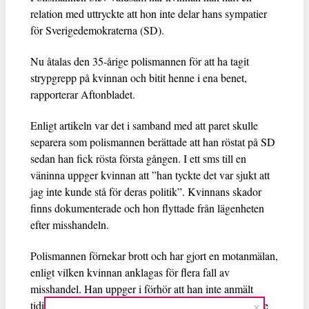
relation med uttryckte att hon inte delar hans sympatier
för Sverigedemokraterna (SD).
Nu åtalas den 35-årige polismannen för att ha tagit
strypgrepp på kvinnan och bitit henne i ena benet,
rapporterar Aftonbladet.
Enligt artikeln var det i samband med att paret skulle
separera som polismannen berättade att han röstat på SD
sedan han fick rösta första gången. I ett sms till en
väninna uppger kvinnan att ”han tyckte det var sjukt att
jag inte kunde stå för deras politik”. Kvinnans skador
finns dokumenterade och hon flyttade från lägenheten
efter misshandeln.
Polismannen förnekar brott och har gjort en motanmälan,
enligt vilken kvinnan anklagas för flera fall av
misshandel. Han uppger i förhör att han inte anmält
tidigare på grund av att han som man inte haft en tanke