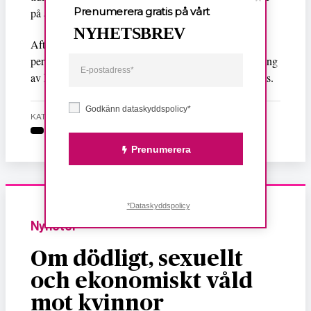
Prenumerera gratis på vårt
på att anmäla våldet.
NYHETSBREV
Aftonbladet uppger också att polisens
personalansvarsnämnd ännu inte gjort någon bedömning
av huruvida polismannen kan jobba kvar om han döms.
Godkänn dataskyddspolicy*
KATEGORI
Prenumerera
*Dataskyddspolicy
Nyheter
Om dödligt, sexuellt
och ekonomiskt våld
mot kvinnor