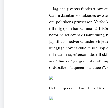
– Jag har givetvis funderat mycke
Carin Jämtin
kontaktades av
Sv
om politikens prinsessor. Varför
till mig (som har samma hårfris
beror på att Svensk Damtidning k
jag tilläts medverka under vinjette
kungliga hovet skulle ta illa upp
min väninna, eftersom det till s
ändå finns något genuint drottnin
ordspråket ”a queen is a queen”. O
Och en queen är han, Lars Gårdfel