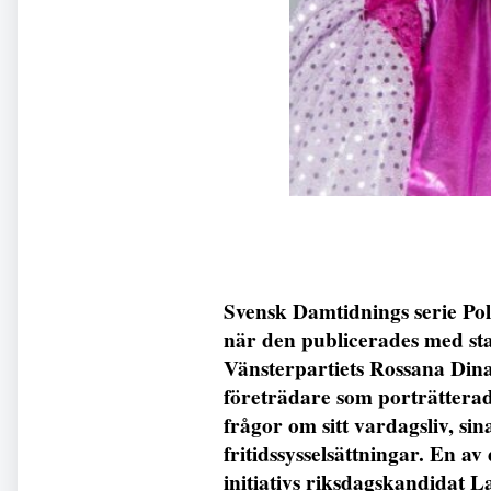
Svensk Damtidnings serie Pol
när den publicerades med sta
Vänsterpartiets Rossana Dina
företrädare som porträtterad
frågor om sitt vardagsliv, si
fritidssysselsättningar. En a
initiativs riksdagskandidat 