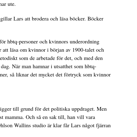
nar ute.
 gillar Lars att brodera och läsa böcker. Böcker
 för hbtq-personer och kvinnors underordning
ör att läsa om kvinnor i början av 1900-talet och
metodiskt som de arbetade för det, och med den
i dag. När man hamnar i utsatthet som hbtq-
er, så liknar det mycket det förtryck som kvinnor
gger till grund för det politiska uppdraget. Men
ust mamma. Och så en sak till, han vill vara
hlson Wallins studio är klar får Lars något fjärran