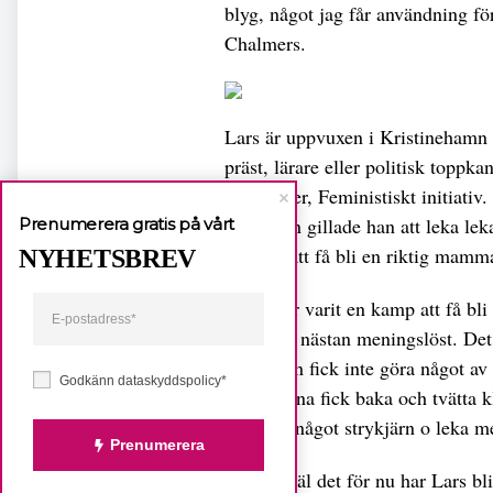
blyg, något jag får användning fö
Chalmers.
Lars är uppvuxen i Kristinehamn i
präst, lärare eller politisk toppk
småpartier, Feministiskt initiativ
Som barn gillade han att leka lek
Prenumerera gratis på vårt
Allt för att få bli en riktig mamm
NYHETSBREV
– Det har varit en kamp att få bl
tiden var nästan meningslöst. Det
sent. Man fick inte göra något a
Godkänn dataskyddspolicy*
mammorna fick baka och tvätta klä
inte fick något strykjärn o leka med
Prenumerera
Tur var väl det för nu har Lars b