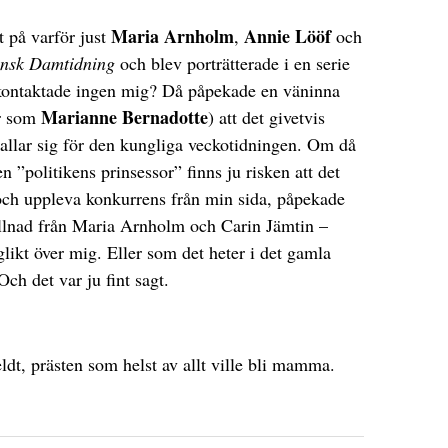
Maria Arnholm
Annie Lööf
t på varför just
,
och
ensk Damtidning
och blev porträtterade i en serie
 kontaktade ingen mig? Då påpekade en väninna
Marianne Bernadotte
ör som
) att det givetvis
allar sig för den kungliga veckotidningen. Om då
n ”politikens prinsessor” finns ju risken att det
 och uppleva konkurrens från min sida, påpekade
killnad från Maria Arnholm och Carin Jämtin –
glikt över mig. Eller som det heter i det gamla
ch det var ju fint sagt.
dt, prästen som helst av allt ville bli mamma.