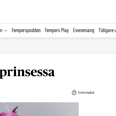
on
Femperspodden
Fempers Play
Evenemang
Tidigare 
 prinsessa
5 min lästid