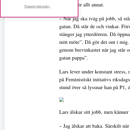
älskar över allt annat.
*Dataskyddspolicy
– När jag ska iväg på jobb, så står
gatan. Då står de och vinkar. Förs
stänger jag ytterdörren. Då öppna
mitt möte”. Då gör det ont i mig. N
genom brevinkastet när jag står o
gatan pappa”.
Lars lever under konstant stress,
på Feministiskt initiativs riksdags
stund över så lyssnar han på P1, d
Lars älskar sitt jobb, men känne
– Jag älskar att baka. Särskilt nä