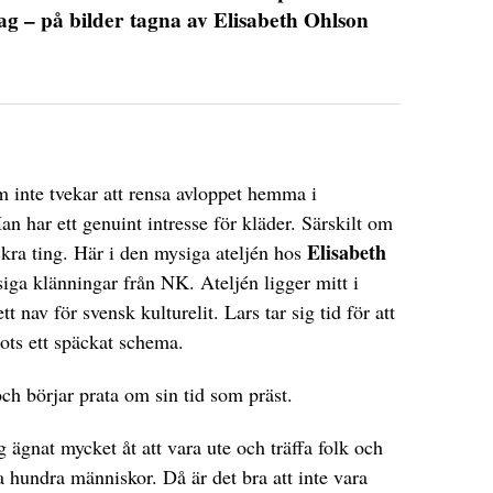
rag – på bilder tagna av Elisabeth Ohlson
 inte tvekar att rensa avloppet hemma i
n har ett genuint intresse för kläder. Särskilt om
Elisabeth
kra ting. Här i den mysiga ateljén hos
siga klänningar från NK. Ateljén ligger mitt i
t nav för svensk kulturelit. Lars tar sig tid för att
rots ett späckat schema.
ch börjar prata om sin tid som präst.
g ägnat mycket åt att vara ute och träffa folk och
a hundra människor. Då är det bra att inte vara