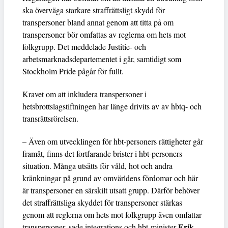
ska överväga starkare straffrättsligt skydd för
transpersoner bland annat genom att titta på om
transpersoner bör omfattas av reglerna om hets mot
folkgrupp. Det meddelade Justitie- och
arbetsmarknadsdepartementet i går, samtidigt som
Stockholm Pride pågår för fullt.
Kravet om att inkludera transpersoner i
hetsbrottslagstiftningen har länge drivits av av hbtq- och
transrättsrörelsen.
– Även om utvecklingen för hbt-personers rättigheter går
framåt, finns det fortfarande brister i hbt-personers
situation. Många utsätts för våld, hot och andra
kränkningar på grund av omvärldens fördomar och här
är transpersoner en särskilt utsatt grupp. Därför behöver
det straffrättsliga skyddet för transpersoner stärkas
genom att reglerna om hets mot folkgrupp även omfattar
Erik
transpersoner, sade integrations och hbt-minister