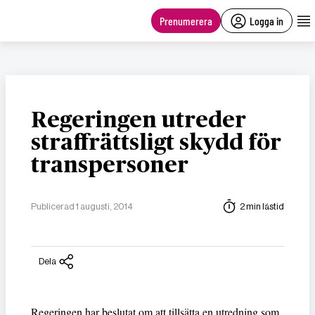
main
content
Prenumerera
Logga in
Regeringen utreder
straffrättsligt skydd för
transpersoner
Publicerad 1 augusti, 2014
2 min lästid
Dela
Regeringen har beslutat om att tillsätta en utredning som