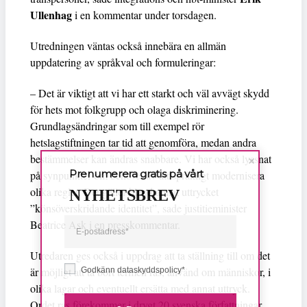
Ullenhag
i en kommentar under torsdagen.
Utredningen väntas också innebära en allmän
uppdatering av språkval och formuleringar:
– Det är viktigt att vi har ett starkt och väl avvägt skydd
för hets mot folkgrupp och olaga diskriminering.
Grundlagsändringar som till exempel rör
hetslagstiftningen tar tid att genomföra, medan andra
bestämmelser kan ändras snabbare. Vi har också lyssnat
Prenumerera gratis på vårt
på synpunkter om behovet av att språkligt modernisera
olika regler. Det gäller bland annat uttrycket
NYHETSBREV
”könsöverskridande identitet”, sade justitieminister
Beatrice Ask i en presskommentar.
Utredaren ges också i uppdrag att ta ställning till om det
är möjligt att ta bort termen ras, använd om människor, i
Godkänn dataskyddspolicy*
olika lagar och eventuellt ersätta med annat uttryck.
Ordet ras förekommer i drygt 20 svenska författningar.