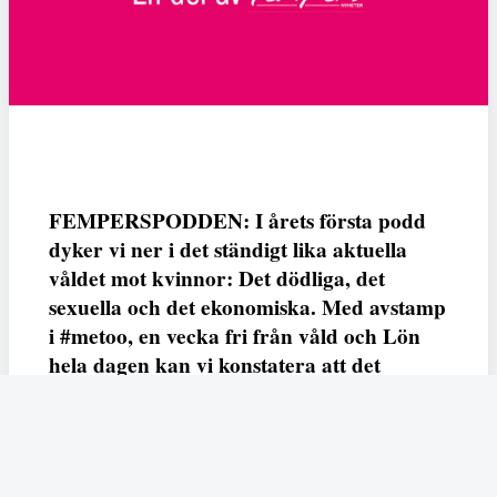
FEMPERSPODDEN: I årets första podd
dyker vi ner i det ständigt lika aktuella
våldet mot kvinnor: Det dödliga, det
sexuella och det ekonomiska. Med avstamp
i #metoo, en vecka fri från våld och Lön
hela dagen kan vi konstatera att det
varken saknas kunskap, data eller behov.
Vi efterlyser våldsprevention, ursäkter och
löneutjämnande åtgärder från såväl fack,
arbetsgivare och beslutsfattare.