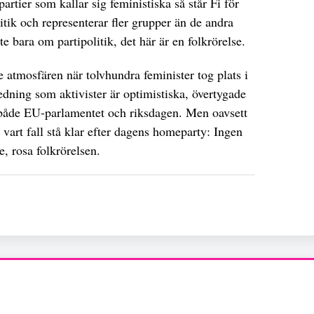
rtier som kallar sig feministiska så står Fi för
itik och representerar fler grupper än de andra
e bara om partipolitik, det här är en folkrörelse.
tmosfären när tolvhundra feminister tog plats i
ledning som aktivister är optimistiska, övertygade
 i både EU-parlamentet och riksdagen. Men oavsett
i vart fall stå klar efter dagens homeparty: Ingen
, rosa folkrörelsen.