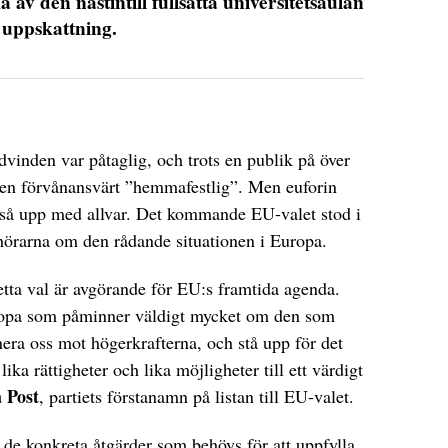
av den nästintill fullsatta universitetsaulan
 uppskattning.
vinden var påtaglig, och trots en publik på över
gen förvånansvärt ”hemmafestlig”. Men euforin
så upp med allvar. Det kommande EU-valet stod i
hörarna om den rådande situationen i Europa.
etta val är avgörande för EU:s framtida agenda.
uropa som påminner väldigt mycket om den som
era oss mot högerkrafterna, och stå upp för det
ika rättigheter och lika möjligheter till ett värdigt
 Post
, partiets förstanamn på listan till EU-valet.
 de konkreta åtgärder som behövs för att uppfylla