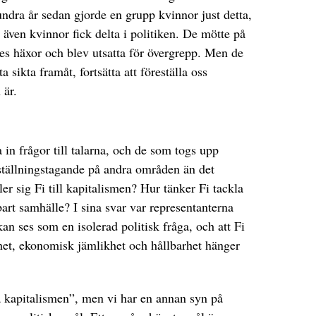
ndra år sedan gjorde en grupp kvinnor just detta,
r även kvinnor fick delta i politiken. De mötte på
es häxor och blev utsatta för övergrepp. Men de
ta sikta framåt, fortsätta att föreställa oss
 är.
in frågor till talarna, och de som togs upp
 ställningstagande på andra områden än det
ler sig Fi till kapitalismen? Hur tänker Fi tackla
bart samhälle? I sina svar var representanterna
kan ses som en isolerad politisk fråga, och att Fi
ldhet, ekonomisk jämlikhet och hållbarhet hänger
sa kapitalismen”, men vi har en annan syn på