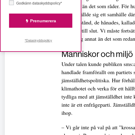
Godkänn dataskyddspolicy*
samhälle än det som råder. För hu
de föreställde sig ett samhälle dä
Prenumerera
hårt motstånd, de hånades, kallad
lyckades till slut. Vi måste fortsät
någonting annat än det som redan
*Dataskyddspolicy
Människor och miljö
Under talen kunde publiken sms:a 
handlade framförallt om partiets
jämställdhetspolitiska. Hur förhål
klimathotet och verka för ett håll
tydliga med att jämställdhet inte 
inte är ett enfrågeparti. Jämstäl
ihop.
– Vi går inte på val på att ”kros