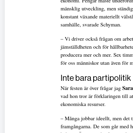
ekonomi. Pengar måste underordna
mänsklig utveckling, men ständig t
konstant växande materiellt välstå
samhälle, svarade Schyman.
– Vi driver också frågan om arbet
jämställdheten och för hållbarhete
producera mer och mer. Sex timma
för oss människor utan även för m
Inte bara partipolitik
Sara
När festen är över frågar jag
vad hon tror är förklaringen till at
ekonomiska resurser.
– Många jobbar ideellt, men det tr
framgångarna. De som går med har