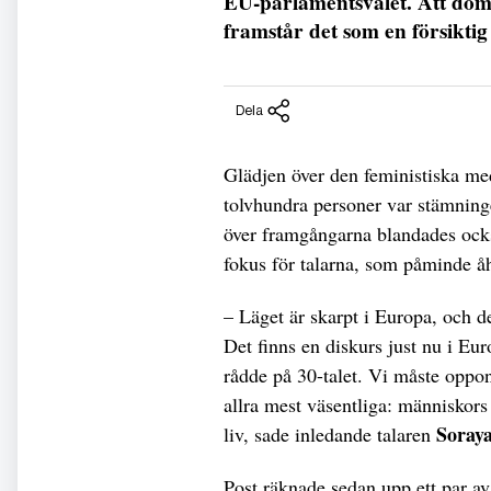
EU-parlamentsvalet. Att döma 
framstår det som en försiktig
Dela
Glädjen över den feministiska med
tolvhundra personer var stämnin
över framgångarna blandades ock
fokus för talarna, som påminde å
– Läget är skarpt i Europa, och d
Det finns en diskurs just nu i E
rådde på 30-talet. Vi måste oppon
allra mest väsentliga: människors l
Soraya
liv, sade inledande talaren
Post räknade sedan upp ett par av