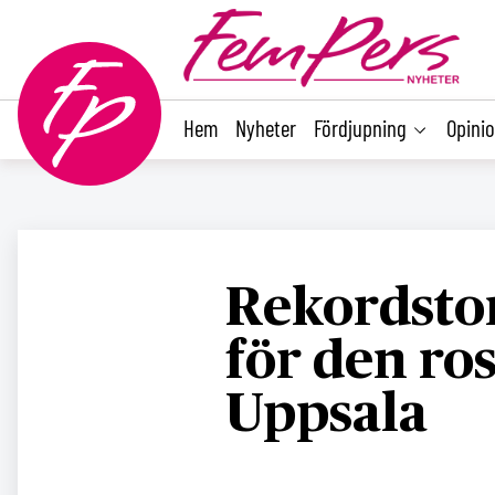
main
content
Hem
Nyheter
Fördjupning
Opini
Rekordsto
för den ros
Uppsala