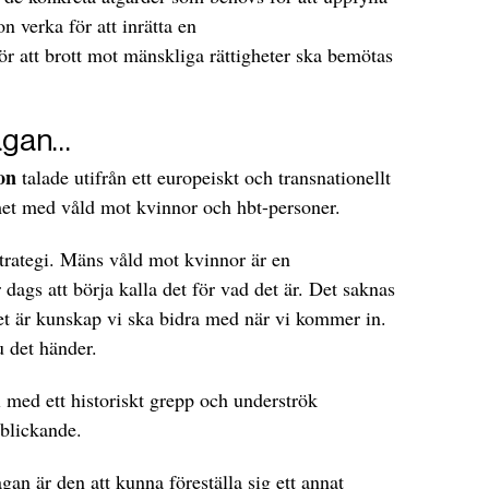
n verka för att inrätta en
r att brott mot mänskliga rättigheter ska bemötas
mågan…
on
talade utifrån ett europeiskt och transnationellt
et med våld mot kvinnor och hbt-personer.
trategi. Mäns våld mot kvinnor är en
 dags att börja kalla det för vad det är. Det saknas
t är kunskap vi ska bidra med när vi kommer in.
u det händer.
l med ett historiskt grepp och underströk
tblickande.
an är den att kunna föreställa sig ett annat