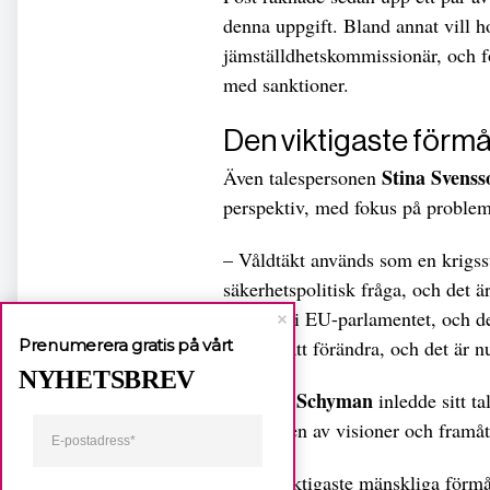
denna uppgift. Bland annat vill ho
jämställdhetskommissionär, och fö
med sanktioner.
Den viktigaste för
Stina Svenss
Även talespersonen
perspektiv, med fokus på problem
– Våldtäkt används som en krigss
säkerhetspolitisk fråga, och det är
kunskap i EU-parlamentet, och de
Det går att förändra, och det är n
Prenumerera gratis på vårt
NYHETSBREV
Gudrun Schyman
inledde sitt ta
betydelsen av visioner och framå
– Den viktigaste mänskliga förmåg