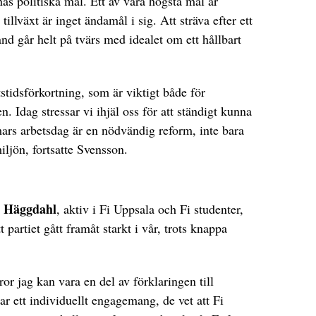
s politiska mål. Ett av våra högsta mål är
illväxt är inget ändamål i sig. Att sträva efter ett
nd går helt på tvärs med idealet om ett hållbart
stidsförkortning, som är viktigt både för
n. Idag stressar vi ihjäl oss för att ständigt kunna
rs arbetsdag är en nödvändig reform, inte bara
iljön, fortsatte Svensson.
 Häggdahl
, aktiv i Fi Uppsala och Fi studenter,
t partiet gått framåt starkt i vår, trots knappa
or jag kan vara en del av förklaringen till
 ett individuellt engagemang, de vet att Fi