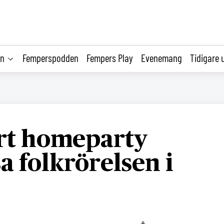
on
Femperspodden
Fempers Play
Evenemang
Tidigare 
rt homeparty
a folkrörelsen i