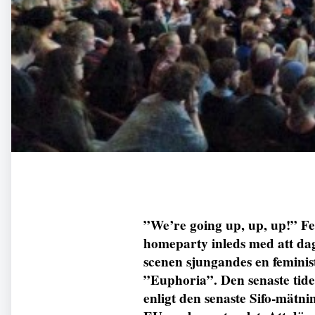
”We’re going up, up, up!” Femin
homeparty inleds med att dag
scenen sjungandes en feminis
”Euphoria”. Den senaste tide
enligt den senaste Sifo-mätni