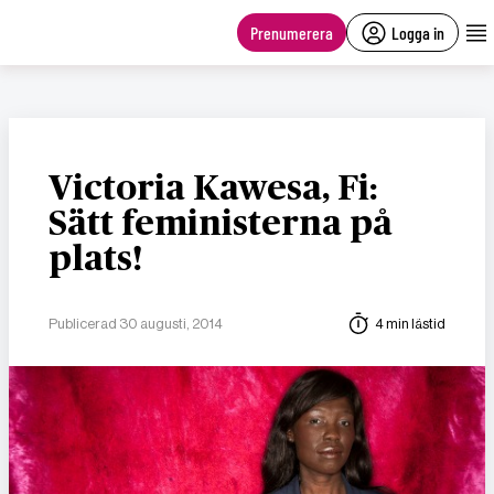
main
content
Prenumerera
Logga in
Victoria Kawesa, Fi:
Sätt feministerna på
plats!
Publicerad 30 augusti, 2014
4 min lästid