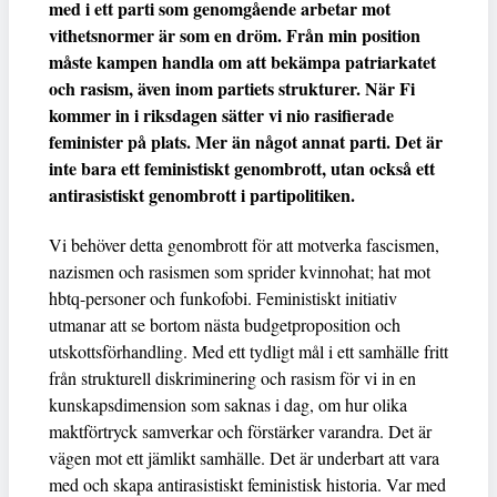
med i ett parti som genomgående arbetar mot
vithetsnormer är som en dröm. Från min position
måste kampen handla om att bekämpa patriarkatet
och rasism, även inom partiets strukturer. När Fi
kommer in i riksdagen sätter vi nio rasifierade
feminister på plats. Mer än något annat parti. Det är
inte bara ett feministiskt genombrott, utan också ett
antirasistiskt genombrott i partipolitiken.
Vi behöver detta genombrott för att motverka fascismen,
nazismen och rasismen som sprider kvinnohat; hat mot
hbtq-personer och funkofobi. Feministiskt initiativ
utmanar att se bortom nästa budgetproposition och
utskottsförhandling. Med ett tydligt mål i ett samhälle fritt
från strukturell diskriminering och rasism för vi in en
kunskapsdimension som saknas i dag, om hur olika
maktförtryck samverkar och förstärker varandra. Det är
vägen mot ett jämlikt samhälle. Det är underbart att vara
med och skapa antirasistiskt feministisk historia. Var med