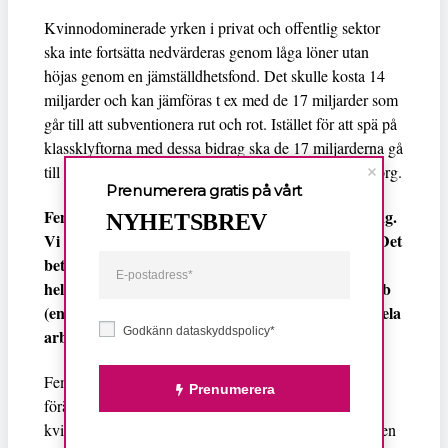
Kvinnodominerade yrken i privat och offentlig sektor
ska inte fortsätta nedvärderas genom låga löner utan
höjas genom en jämställdhetsfond. Det skulle kosta 14
miljarder och kan jämföras t ex med de 17 miljarder som
går till att subventionera rut och rot. Istället för att spä på
klassklyftorna med dessa bidrag ska de 17 miljarderna gå
till välfärd som gynnar alla; skola, vård och äldreomsorg.
Prenumerera gratis på vårt
Feministiskt initiativ vill ha en arbetstidsförkortning.
NYHETSBREV
Vi ska arbeta för att leva, inte leva för att arbeta. Det
betalda övertidsarbetet motsvarar 115 000
heltidsjobb och det obetalda ytterligare 25 000 jobb
(enligt TCO). En arbetstidsförkortning skulle fördela
Godkänn dataskyddspolicy*
arbetet jämnare och få fler människor i arbete.
Feministiskt initiativ vill individualisera
Prenumerera
föräldraförsäkringen för att bryta normerna att det är
kvinnan som ska vara hemma. Vi behöver bryta normen