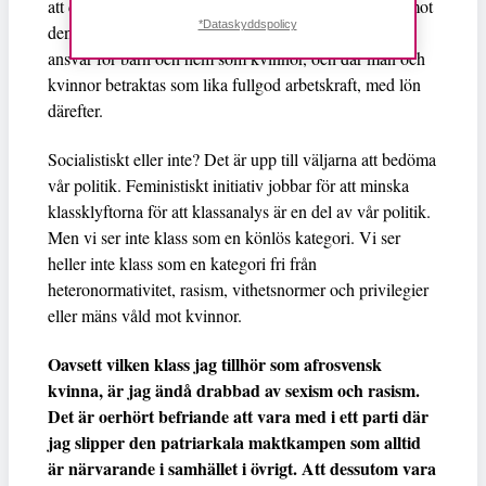
att det är kvinnan som ska vara hemma och ta steget mot
*Dataskyddspolicy
den samhällsordning där män förutsätts ta lika stort
ansvar för barn och hem som kvinnor, och där män och
kvinnor betraktas som lika fullgod arbetskraft, med lön
därefter.
Socialistiskt eller inte? Det är upp till väljarna att bedöma
vår politik. Feministiskt initiativ jobbar för att minska
klassklyftorna för att klassanalys är en del av vår politik.
Men vi ser inte klass som en könlös kategori. Vi ser
heller inte klass som en kategori fri från
heteronormativitet, rasism, vithetsnormer och privilegier
eller mäns våld mot kvinnor.
Oavsett vilken klass jag tillhör som afrosvensk
kvinna, är jag ändå drabbad av sexism och rasism.
Det är oerhört befriande att vara med i ett parti där
jag slipper den patriarkala maktkampen som alltid
är närvarande i samhället i övrigt. Att dessutom vara