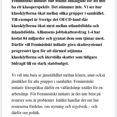
Feministiskt initiativ blir ibland anklagade för att inte
ha ett klassperspektiv. Det stämmer inte. Vi ser hur
klassklyftorna ökat mellan olika grupper i samhället.
Till exempel är Sverige det OECD-land där
klassklyftorna ökat mest mellan utlandsfödda och
inlandsfödda. Alliansens jobbskatteavdrag 1-4 har
kostat 84 miljarder och gynnat dem som tjänar mest.
Därför vill Feministiskt initiativ göra skattesystemet
progressivt igen för att därmed ut­jämna
klassklyftorna och återställa skatter som tidigare
bidragit till en stark statsbudget.
Vi vill inte bara se jämställdhet mellan könen, utan också
jämlikhet för alla grupper i samhället. Feministiskt
initiativ förespråkar därför en välfärdslinje istället för en
arbetslinje. För Feministiskt initiativ är det inte brist på
resurser som är problemet. Istället handlar det om hur
resurserna fördelas, om styrning och regelverk – och
därför om politik.