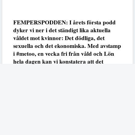
FEMPERSPODDEN: I årets första podd
dyker vi ner i det ständigt lika aktuella
våldet mot kvinnor: Det dödliga, det
sexuella och det ekonomiska. Med avstamp
i #metoo, en vecka fri från våld och Lön
hela dagen kan vi konstatera att det
varken saknas kunskap, data eller behov.
Vi efterlyser våldsprevention, ursäkter och
löneutjämnande åtgärder från såväl fack,
arbetsgivare och beslutsfattare.
Fempers
Fempers evenemang
Dela