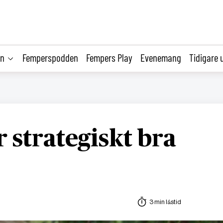
on
Femperspodden
Fempers Play
Evenemang
Tidigare 
or strategiskt bra
3 min lästid