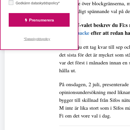
samarbete över blockgränserna, m
Godkänn dataskyddspolicy*
är ett väldigt spännande val på de
Prenumerera
Efter EU-valet beskrev du Fi:
uppförsbacke
efter att redan ha
*Dataskyddspolicy
– Det är ju ett tag kvar till sep oc
det sista för det är mycket som st
var det först i månaden innan en 
hålla ut.
På onsdagen, 2 juli, presenterad
opinionsundersökning med liknan
bygger till skillnad från Sifos nä
M inte är lika stort som i Sifos m
Fi om det vore val i dag.