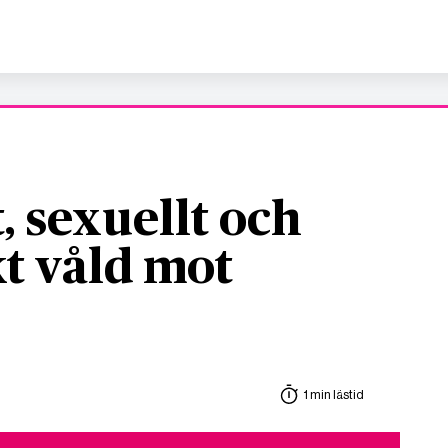
, sexuellt och
t våld mot
1 min lästid