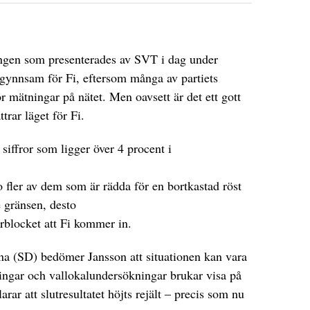
ingen som presenterades av SVT i dag under
 gynnsam för Fi, eftersom många av partiets
ör mätningar på nätet. Men oavsett är det ett gott
trar läget för Fi.
å siffror som ligger över 4 procent i
o fler av dem som är rädda för en bortkastad röst
 gränsen, desto
erblocket att Fi kommer in.
na (SD) bedömer Jansson att situationen kan vara
ngar och vallokalundersökningar brukar visa på
larar att slutresultatet höjts rejält – precis som nu