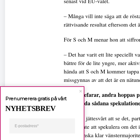
senast vid EU-valet.
– Många vill inte säga att de rös
rättvisande resultat eftersom det
För S och M menar hon att siffror
– Det har varit ett lite speciellt v
bättre för de lite yngre, mer aktiv
hända att S och M kommer tappa 
missgynnas av att det är en nätu
En del befarar, andra hoppas p
Prenumerera gratis på vårt
att avfärda sådana spekulation
NYHETSBREV
– Jag har jättesvårt att se det, pa
det går inte att spekulera om det i
nu en ganska klar vänstermajoritet