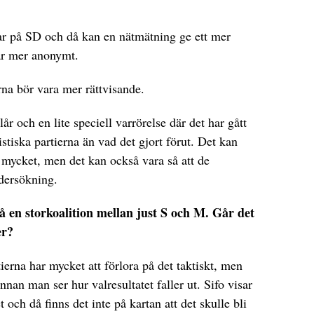
tar på SD och då kan en nätmätning ge ett mer
 är mer anonymt.
na bör vara mer rättvisande.
alår och en lite speciell varrörelse där det har gått
istiska partierna än vad det gjort förut. Det kan
mycket, men det kan också vara så att de
ndersökning.
å en storkoalition mellan just S och M. Går det
er?
rtierna har mycket att förlora på det taktiskt, men
nnan man ser hur valresultatet faller ut. Sifo visar
 och då finns det inte på kartan att det skulle bli