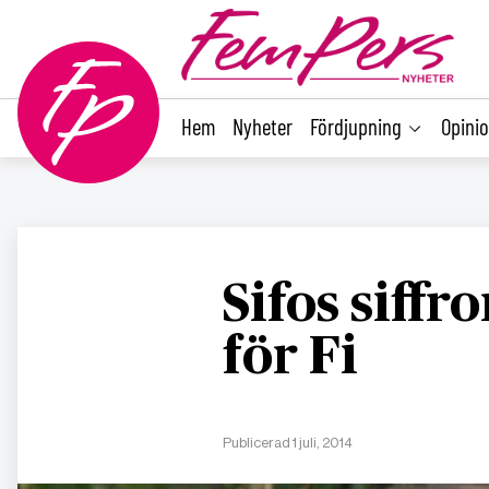
main
content
Hem
Nyheter
Fördjupning
Opini
Sifos siffr
för Fi
Publicerad 1 juli, 2014