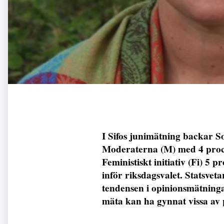
I Sifos junimätning backar 
Moderaterna (M) med 4 proce
Feministiskt initiativ (Fi) 5 p
inför riksdagsvalet. Statsvet
tendensen i opinionsmätningarn
mäta kan ha gynnat vissa av