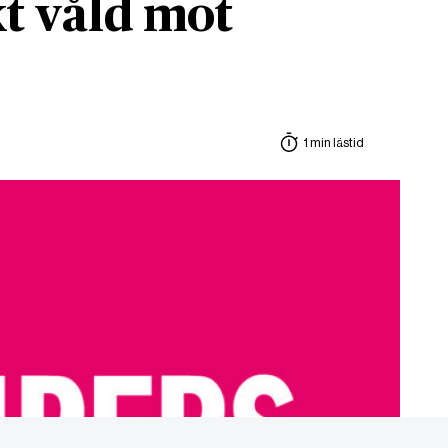
t våld mot
1 min lästid