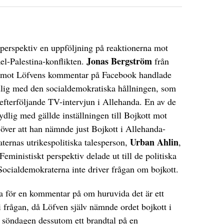
 perspektiv en uppföljning på reaktionerna mot
Jonas Bergström
el-Palestina-konflikten.
från
temot Löfvens kommentar på Facebook handlade
tydlig med den socialdemokratiska hållningen, som
efterföljande TV-intervjun i Allehanda. En av de
dlig med gällde inställningen till Bojkott mot
 över att han nämnde just Bojkott i Allehanda-
Urban Ahlin
ternas utrikespolitiska talesperson,
,
inistiskt perspektiv delade ut till de politiska
 Socialdemokraterna inte driver frågan om bojkott.
a för en kommentar på om huruvida det är ett
 i frågan, då Löfven själv nämnde ordet bojkott i
 söndagen dessutom ett brandtal på en