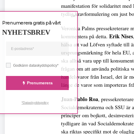
manifestation för solidaritet med
tydlig kravformulering om just bo
Prenumerera gratis på vårt
Veronica Palms pressekreterare me
NYHETSBREV
Erik Nises
kommentera på detta.
hälsa att vad Löfven syftade till 
ursprungsmärkning för hela EU, a
ska alltså vara upp till konsumente
Godkänn dataskyddspolicy*
frågan om att använda politiska ve
handelsvaror från Israel, det är m
Prenumerera
länge de varor som importeras fr
Juan-Pablo Roa
, pressekreterar
*Dataskyddspolicy
Socialdemokraterna och SSU är a
principer om bojkott, desinvester
tydligare än vad Socialdemokrate
ska riktas specifikt mot de olagli