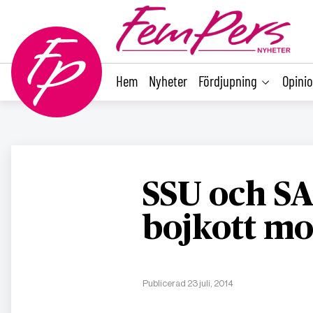
main
content
Hem
Nyheter
Fördjupning
Opini
SSU och S
bojkott mo
Publicerad 23 juli, 2014