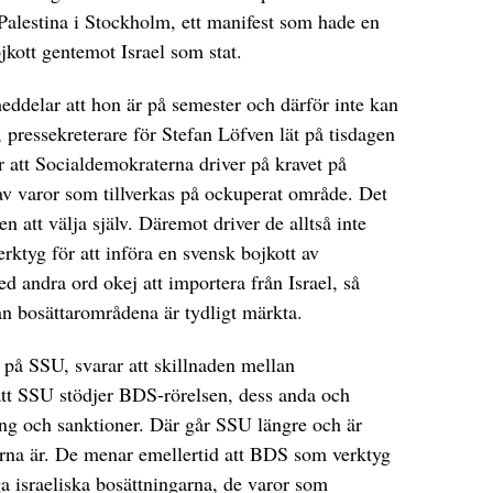
 Palestina i Stockholm, ett manifest som hade en
jkott gentemot Israel som stat.
ddelar att hon är på semester och därför inte kan
, pressekreterare för Stefan Löfven lät på tisdagen
är att Socialdemokraterna driver på kravet på
v varor som tillverkas på ockuperat område. Det
n att välja själv. Däremot driver de alltså inte
rktyg för att införa en svensk bojkott av
ed andra ord okej att importera från Israel, så
ån bosättarområdena är tydligt märkta.
e på SSU, svarar att skillnaden mellan
tt SSU stödjer BDS-rörelsen, dess anda och
ing och sanktioner. Där går SSU längre och är
rna är. De menar emellertid att BDS som verktyg
ga israeliska bosättningarna, de varor som