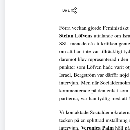
Dela
Förra veckan gjorde Feministiskt
Stefan Löfven
s uttalande om Isra
SSU menade då att kritiken gen
om att han inte var tillräckligt 
däremot blev representerad i den 
punkter som Löfven hade varit oty
Israel, Bergström var därför nöjd
intervjun. Men när Socialdemokra
kommenterade på den enkät som Fem
partierna, var han tydlig med att
Vi kontaktade Socialdemokratern
tecken på en splittrad inställning
Veronica Palm
intervjun.
höll på