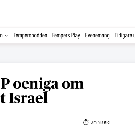
on
Femperspodden
Fempers Play
Evenemang
Tidigare 
AP oeniga om
t Israel
3 min lästid