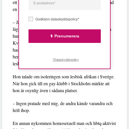
ett hus tillsammans med kvinnor som inte ens visste vad
en lesbisk är.
Godkänn dataskyddspolicy*
– Jag öppnande mig aldrig och dolde min sexuella
läggning. Jag var utsatt för samtal bland kvinnorna om
hur hemska homosexuella är och kunde inte reagera.
Prenumerera
Kvinnan som jag delade rum med sade att hon aldrig
hade sett en lesbisk och när jag innan jag skulle flytta
berättade att jag var lesbisk var hon förvånad att en
*Dataskyddspolicy
lesbisk kunde se ut som mig och göra normala saker.
Hon talade om isoleringen som lesbisk afrikan i Sverige.
När hon gick till en gay-klubb i Stockholm märkte att
hon är osynlig även i sådana platser.
– Ingen pratade med mig, de andra kände varandra och
höll ihop.
En annan nykommen homosexuell man och hbtq-aktivist