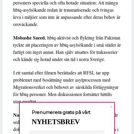
personers speciella och ofta hotade situation; Att många
hbtq-asylsökande redan är traumatiserade och tvingas
leva i miljöer som inte är anpassande efter deras behov är
oroväckande.
Mobashe Saeed
, hbtq-aktivist och flykting från Pakistan
tyckte att placeringen av hbtq-asylsökande i små städer är
farligt om inget annat. Han själv utsattes för trakasserier
och kände sig hotad under sin tid i norra Sverige.
I ett samtal efter filmen berättades att RFSL tar upp
problemet med bosättning under asylprocessen med
Migrationsverket och behovet av särskilda förläggningar
för hbtq-personer. Men diskussionen fortsätter hittills
utan resultat.
Prenumerera gratis på vårt
Naome Ruzindana
flydde från Uganda för cirka två år
NYHETSBREV
sedan. Hon är hbtq-aktivist och medverkade i
dokumentären. Ruzindana berättade att hon placerades i