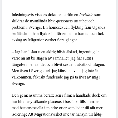
Inledningsvis visades dokumentärfilmen
Invisible
som
skildrar de nyanlända hbtq-personers utsatthet och
problem i Sverige. En homosexuell flykting från Uganda
berättade att han flydde hit för en bättre framtid och fick
avslag av Migrationsverket flera gånger.
– Jag har älskat men aldrig blivit älskad, ingenting är
värre än att bli slagen av samhället, jag har suttit i
fängelse i hemlandet och blivit sexuellt utsatt och slagen.
Men även i Sverige fick jag känslan av att jag inte är
välkommen, faktiskt funderade jag på ta livet av mig i
Sverige.
Den gemensamma berättelsen i filmen handlade dock om
hur hbtq-asylsökande placeras i bostäder tillsammans
med heterosexuella i mindre orter som leder till allt mer
isolering; Att Migrationsverket inte tar hänsyn till hbtq-