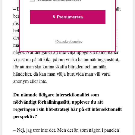
– Det finns såklart flera skäl men var visat sig framförallt
bero på två saker, det ena är att den som blir
Prenumerera
diskriminerad inte vill uppge sitt namn, de kanske
befinner sig i en plats eller situation där de upplever att
det skulle bli värre om de anmäler det. Det andra är att
*Dataskyddspolicy
man inte tror att en anmälan ändå inte kommer leda till
något. När det gäller att inte vilja uppge sitt namn håller
vi just nu på att kika på om vi ska ha anmälningsinstitut,
för att man ska kunna skaffa biträden och anmäla
händelser, då kan man välja huruvida man vill vara
anonym eller inte.
Du nämnde tidigare intersektionalitet som
nödvändigt förhållningssätt, upplever du att
regeringen i sin hbt-strategi bär på ett intersektionellt
perspektiv?
– Nej, jag tror inte det. Men det är, som någon i panelen