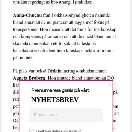
omsätta regeringens hbt-strategi i praktiken.
Anna-Chuchu
från Folkhälsomyndigheten nämnde
bland annat att de nu planerar att lägga mer fokus på
transpersoner. Hon menade att det finns för lite kunskap
och kompetens på området och att de i höst bland annat
ska dela ut en enkät i ett försök att ta fasta på
hälsofaktorer och identifiera kunskapsluckor som finns
på området.
På plats var också Diskrimineringsombudsmannen
Agneta Broberg
. Hon pratade bland annat om att DO
har fördelen att de täcker upp alla de olika
Prenumerera gratis på vårt
diskrimineringsgrunderna i sitt arbete och därför sitter på
NYHETSBREV
rätt kompetens för att driva på det intersektionella
perspektivet som är nödvändigt för alla myndigheter som
jobbar med den typen av ärenden. Hon nämnde också att
DO inte får in så mycket anmälningar med tanke på den
belagda diskriminering som finns bland hbtq-personer:
Godkänn dataskyddspolicy*