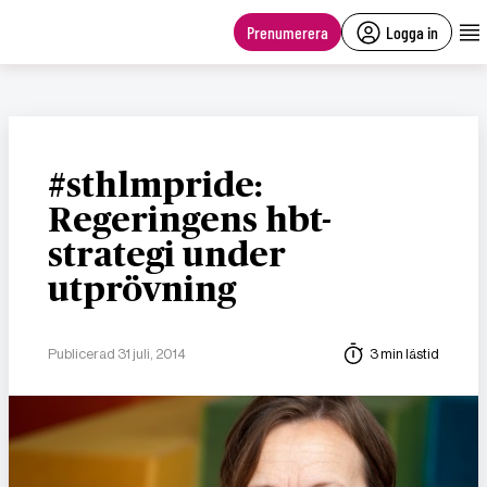
main
content
Prenumerera
Logga in
#sthlmpride:
Regeringens hbt-
strategi under
utprövning
Publicerad 31 juli, 2014
3 min lästid