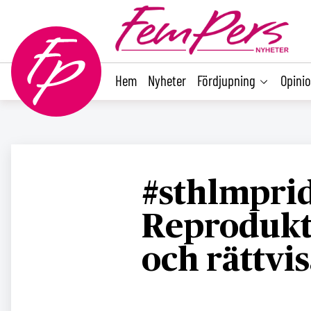
main
content
Hem
Nyheter
Fördjupning
Opini
#sthlmprid
Reprodukti
och rättvis