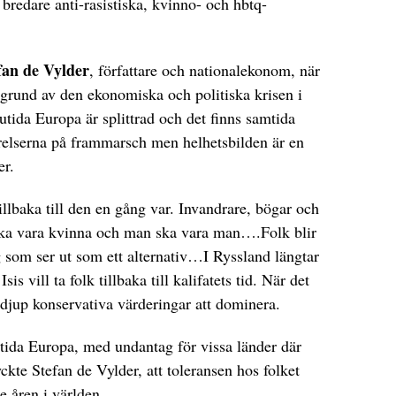
 bredare anti-rasistiska, kvinno- och hbtq-
fan de Vylder
, författare och nationalekonom, när
grund av den ekonomiska och politiska krisen i
tida Europa är splittrad och det finns samtida
relserna på frammarsch men helhetsbilden är en
er.
tillbaka till den en gång var. Invandrare, bögar och
ska vara kvinna och man ska vara man….Folk blir
g som ser ut som ett alternativ…I Ryssland längtar
Isis vill ta folk tillbaka till kalifatets tid. När det
djup konservativa värderingar att dominera.
utida Europa, med undantag för vissa länder där
yckte Stefan de Vylder, att toleransen hos folket
e åren i världen.