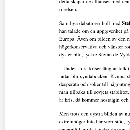
detta skapar de allianser med den
rörelsen.
Ste
Samtliga debattörer höll med
han talade om en uppgivenhet på 
Europa. Även om bilden av den nu
högerkonservativa och vänster rö
dyster bild, tyckte Stefan de Vyld
– Under stora kriser längtar folk 
judar blir syndabocken. Kvinna 
desperata och söker till någontin
man tillbaka till sovjets stabilitet, 
är kris, då kommer nostalgin och 
Men trots den dystra bilden av n
extremhöger inte har stort stöd, t
generellt har ökat under de senast