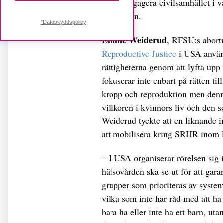
också engagera civilsamhället i v
underifrån.
*Dataskyddspolicy
Emilie Weiderud
, RFSU:s abortr
Reproductive Justice
i USA använd
rättigheterna genom att lyfta upp 
fokuserar inte enbart på rätten ti
kropp och reproduktion men denna 
villkoren i kvinnors liv och den s
Weiderud tyckte att en liknande in
att mobilisera kring SRHR inom
– I USA organiserar rörelsen sig 
hälsovården ska se ut för att garan
grupper som prioriteras av systeme
vilka som inte har råd med att ha
bara ha eller inte ha ett barn, ut