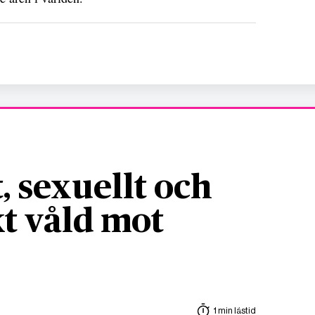
, sexuellt och
t våld mot
1 min lästid