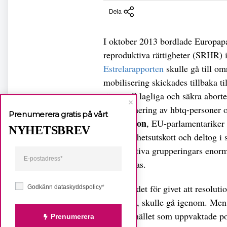
Dela
I oktober 2013 bordlade Europapa
reproduktiva rättigheter (SRHR)
Estrelarapporten
skulle gå till o
mobilisering skickades tillbaka t
rätten till lagliga och säkra abort
diskriminering av hbtq-personer o
Prenumerera gratis på vårt
Gustafsson
, EU-parlamentariker 
NYHETSBREV
jämställdhetsutskott och deltog 
konservativa grupperingars enorma
bordläggas.
– Vi tog det för givet att resolut
Godkänn dataskyddspolicy*
bindande, skulle gå igenom. Men 
civilsamhället som uppvaktade pol
Prenumerera