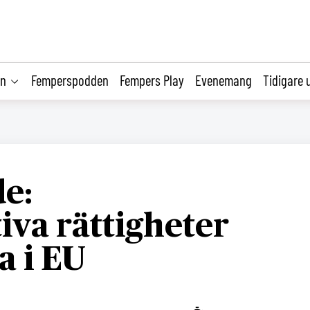
on
Femperspodden
Fempers Play
Evenemang
Tidigare 
e:
va rättigheter
a i EU