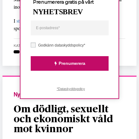
Prenumerera gratis på vårt
inom friidrott, bland annat.
NYHETSBREV
I
studien kontaktades internationella förbund
för 56
sporter varav 51 svarade.
Godkänn dataskyddspolicy*
KATEGORI
Prenumerera
*Dataskyddspolicy
Nyheter
Om dödligt, sexuellt
och ekonomiskt våld
mot kvinnor