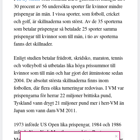
30 procent av 56 undersökta sporter får kvinnor mindre
prispengar än män. I vissa sporter, som fotboll, cricket
och golf, är skillnaderna som störst. Av de 35 sporterna
som betalar prispengar så betalade 25 sporter samma
prispengar till kvinnor som till män, i tio av sporterna
fanns det skillnader.
Enligt studien betalar friidrott, skridsko, maraton, tennis
och volleyboll så utbetalas lika höga prissummor till
kvinnor som till män och har gjort det åtminstone sedan
2004. De absolut största skillnaderna finns inom
fotbollen, där flera olika turneringar redovisas. I VM var
prispengarna för herrar 22 miljoner brittiska pund,
Tyskland vann drygt 21 miljoner pund mer i herr-VM än
Japan som vann dam-VM 2011.
1973 införde US Open lika prispengar, 1984 och 1986
införde New York Marathon respektive Boston
Marathon lika prispengar, 1993 infördes lika prispengar