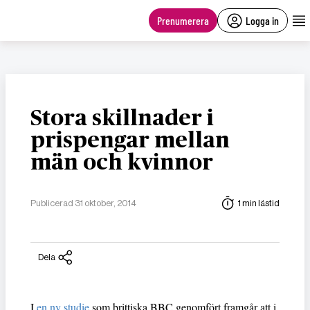
main
content
Prenumerera
Logga in
Stora skillnader i
prispengar mellan
män och kvinnor
Publicerad 31 oktober, 2014
1 min lästid
Dela
I
en ny studie
som brittiska BBC genomfört framgår att i