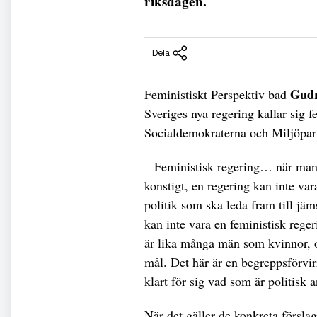
riksdagen.
Dela
Gud
Feministiskt Perspektiv bad
Sveriges nya regering kallar sig 
Socialdemokraterna och Miljöpar
– Feministisk regering… när man a
konstigt, en regering kan inte var
politik som ska leda fram till jä
kan inte vara en feministisk reg
är lika många män som kvinnor, o
mål. Det här är en begreppsförvir
klart för sig vad som är politisk
När det gäller de konkreta förslag