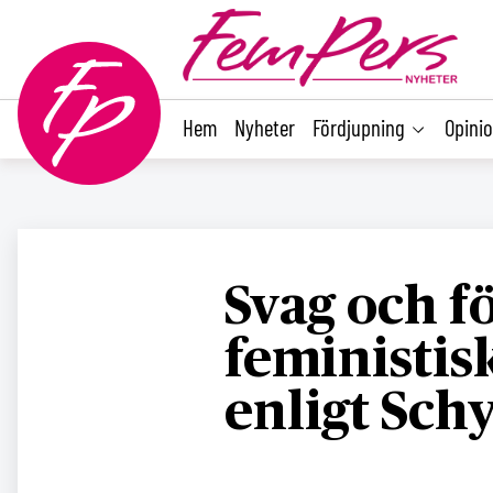
main
content
Hem
Nyheter
Fördjupning
Opini
Svag och f
feministis
enligt Sc