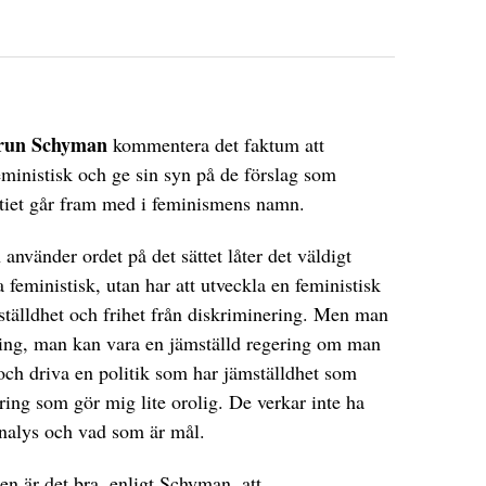
run Schyman
kommentera det faktum att
feministisk och ge sin syn på de förslag som
tiet går fram med i feminismens namn.
nvänder ordet på det sättet låter det väldigt
a feministisk, utan har att utveckla en feministisk
mställdhet och frihet från diskriminering. Men man
ering, man kan vara en jämställd regering om man
ch driva en politik som har jämställdhet som
ring som gör mig lite orolig. De verkar inte ha
 analys och vad som är mål.
en är det bra, enligt Schyman, att