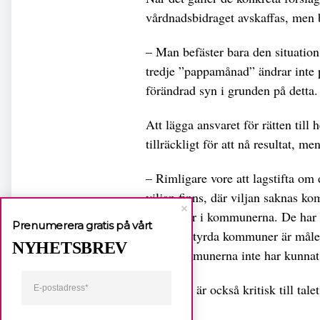
vårdnadsbidraget avskaffas, me
– Man befäster bara den situation 
tredje ”pappamånad” ändrar inte 
förändrad syn i grunden på detta. 
Att lägga ansvaret för rätten till
tillräckligt för att nå resultat,
– Rimligare vore att lagstifta om 
viljan finns, där viljan saknas ko
skillnader i kommunerna. De har h
Prenumerera gratis på vårt
moderatstyrda kommuner är målet
NYHETSBREV
som kommunerna inte har kunnat
Schyman är också kritisk till tal