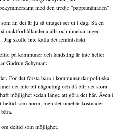
n bekymmersamt med den tredje ”pappamånaden”:
som är, det är ju så uttaget ser ut i dag. Så en
på maktförhållandena alls och innebär ingen
Jag skulle inte kalla det feministiskt.
 heltid på kommuner och landsting är inte heller
 menar Gudrun Schyman:
det. För det första bara i kommuner där politiska
mmer det inte bli någonting och då blir det stora
aft möjlighet sedan länge att göra det här. Även i
 heltid som norm, men det innebär kostnader
 bära.
et om deltid som möjlighet.