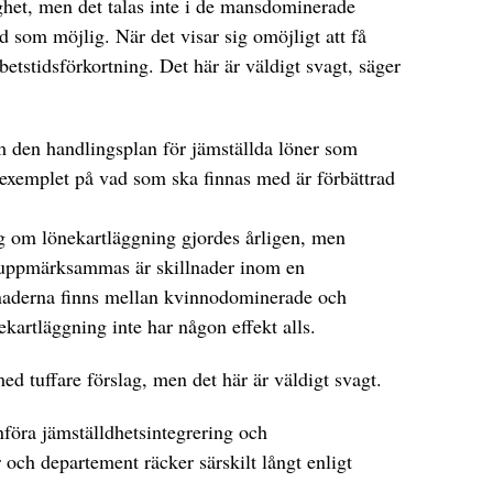
ghet, men det talas inte i de mansdominerade
 som möjlig. När det visar sig omöjligt att få
rbetstidsförkortning. Det här är väldigt svagt, säger
 den handlingsplan för jämställda löner som
 exemplet på vad som ska finnas med är förbättrad
ng om lönekartläggning gjordes årligen, men
 uppmärksammas är skillnader inom en
lnaderna finns mellan kvinnodominerade och
artläggning inte har någon effekt alls.
d tuffare förslag, men det här är väldigt svagt.
införa jämställdhetsintegrering och
och departement räcker särskilt långt enligt