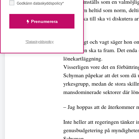
– Det framställs som en valmöjli
Godkänn dataskyddspolicy*
yrkena om heltid som norm, deltid
tiden räcka till ska vi diskutera a
Prenumerera
hon.
Både svagt och vagt säger hon om
*Dataskyddspolicy
regeringen ska ta fram. Det enda
lönekartläggning.
Visserligen vore det en förbättri
Schyman påpekar att det som då
yrkesgrupp, medan de stora skil
mansdominerade sektorer där lönek
– Jag hoppas att de återkommer me
Inte heller att regeringen tänker 
genusbudgetering på myndigheter 
Schyman.