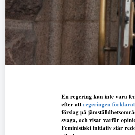
En regering kan inte vara fe
efter att
regeringen förklarat 
förslag på jämställdhetsområd
svaga, och visar varför opini
Feministiskt initiativ står re