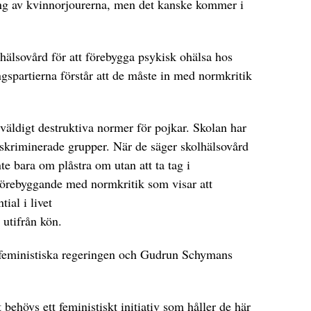
ring av kvinnorjourerna, men det kanske kommer i
hälsovård för att förebygga psykisk ohälsa hos
gspartierna förstår att de måste in med normkritik
 väldigt destruktiva normer för pojkar. Skolan har
a diskriminerade grupper. När de säger skolhälsovård
nte bara om plåstra om utan att ta tag i
förebyggande med normkritik som visar att
ial i livet
 utifrån kön.
en feministiska regeringen och Gudrun Schymans
 behövs ett feministiskt initiativ som håller de här